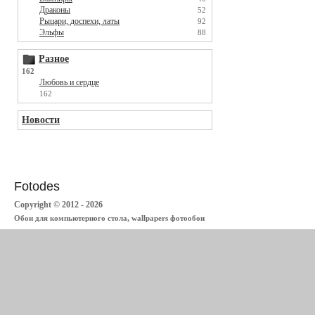
Драконы
52
Рыцари, доспехи, латы
92
Эльфы
88
Разное
162
Любовь и сердце
162
Новости
Fotodes
Copyright © 2012 - 2026
Обои для компьютерного стола, wallpapers фотообои