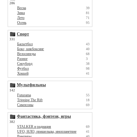
286
Весна
39
Зима
81
Лето
71
Осень
95
Спорт
331
Баскетбол
43
Бокс, кикбоксинг
40
Велосипеды
68
Разное
3
Сноуборд
38
Футбол
98
Хоккей
41
Мультфильмы
142
Futurama
55
Tripping The Rift
18
Симпсоны
69
Фантастика, фэнтези, игры
382
STALKER и радиация
69
UFO, НЛО, пришельцы, инопланетяне
41
Вампиры
40