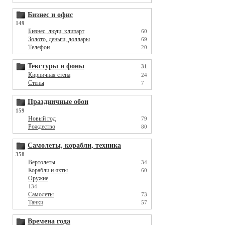
Бизнес и офис
149
Бизнес, люди, клипарт
60
Золото, деньги, доллары
69
Телефон
20
Текстуры и фоны
31
Кирпичная стена
24
Стены
7
Праздничные обои
159
Новый год
79
Рождество
80
Самолеты, корабли, техника
358
Вертолеты
34
Корабли и яхты
60
Оружие
134
Самолеты
73
Танки
57
Времена года