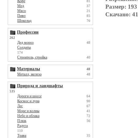
Кофе
81
Размер: 193
Мед
37
Мясо
21
Скачано: 41
Пиво
85
Шоколад
76
Профессии
262
Дед мороз
48
Солдаты
174
Строитель, стройка
40
Материалы
48
Металл, железо
48
Природа и ландшафты
535
Дороги и шоссе
64
Космос и луна
90
Лес
67
Море и волны
41
Небо и облака
72
Пляж
56
Радуга
110
Трава
35