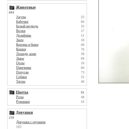
Животные
694
Акулы
25
Бабочки
66
Белый медведь
35
Волки
27
Дельфины
11
Змеи
18
Коровы и быки
46
Кошки
76
Лошади, кони
38
Львы
89
Орлы
26
Пингвины
66
Попугаи
73
Собаки
52
Тигры
46
Цветы
91
Розы
48
Ромашки
43
Девушки
210
Девушки с оружием
103