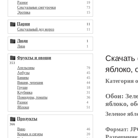
Разное
19
Сексуальные снегурочки
73
Эротика
15
Парни
11
Сексуальный дед мороз
11
Люди
1
Лица
1
Скачать 
Фрукты и овощи
353
яблоко, 
Апельсины
79
Арбузы
45
Бананы
45
Категория 
Вишня, черешня
44
Груши
18
Клубника
31
Обои:
Зел
Помидоры, томаты
36
яблоко, об
Разное
4
Яблоки
51
Зеленое ябл
Продукты
366
Формат: J
Вино
46
Коньяк и сигары
20
Разрешение