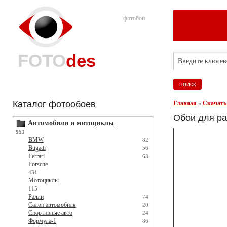
фотобои
FOTO
des
Каталог фотообоев
Главная
»
Скачать
Обои для ра
Автомобили и мотоциклы
951
BMW
82
Bugatti
56
Ferrari
63
Porsche
431
Мотоциклы
115
Ралли
74
Салон автомобиля
20
Спортивные авто
24
Формула-1
86