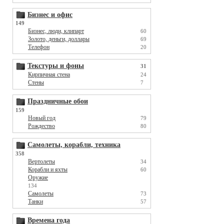
Бизнес и офис
149
Бизнес, люди, клипарт
60
Золото, деньги, доллары
69
Телефон
20
Текстуры и фоны
31
Кирпичная стена
24
Стены
7
Праздничные обои
159
Новый год
79
Рождество
80
Самолеты, корабли, техника
358
Вертолеты
34
Корабли и яхты
60
Оружие
134
Самолеты
73
Танки
57
Времена года