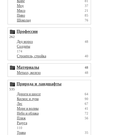
Кофе
81
Мед
37
Мясо
21
Пиво
85
Шоколад
76
Профессии
262
Дед мороз
48
Солдаты
174
Строитель, стройка
40
Материалы
48
Металл, железо
48
Природа и ландшафты
535
Дороги и шоссе
64
Космос и луна
90
Лес
67
Море и волны
41
Небо и облака
72
Пляж
56
Радуга
110
Трава
35