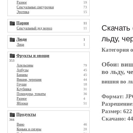
Разное
19
Сексуальные снегурочки
73
Эротика
15
Парни
11
Скачать 
Сексуальный дед мороз
11
льду, че
Люди
1
Лица
1
Категория 
Фрукты и овощи
353
Обои:
виш
Апельсины
79
Арбузы
во льду, ч
45
Бананы
45
Вишня, черешня
44
вишня во ль
Груши
18
Клубника
31
Помидоры, томаты
36
Формат: J
Разное
4
Разрешение
Яблоки
51
Размер: 622
Продукты
Скачано: 44
366
Вино
46
Коньяк и сигары
20