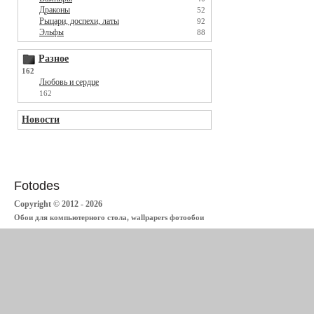
Драконы
52
Рыцари, доспехи, латы
92
Эльфы
88
Разное
162
Любовь и сердце
162
Новости
Fotodes
Copyright © 2012 - 2026
Обои для компьютерного стола, wallpapers фотообои