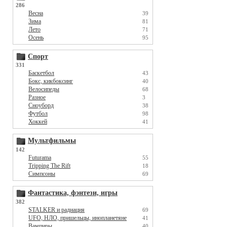
286
Весна
39
Зима
81
Лето
71
Осень
95
Спорт
331
Баскетбол
43
Бокс, кикбоксинг
40
Велосипеды
68
Разное
3
Сноуборд
38
Футбол
98
Хоккей
41
Мультфильмы
142
Futurama
55
Tripping The Rift
18
Симпсоны
69
Фантастика, фэнтези, игры
382
STALKER и радиация
69
UFO, НЛО, пришельцы, инопланетяне
41
Вампиры
40