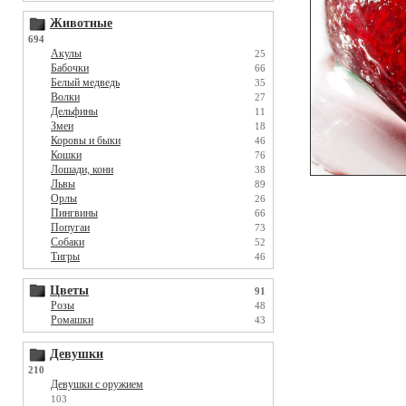
Животные
694
Акулы
25
Бабочки
66
Белый медведь
35
Волки
27
Дельфины
11
Змеи
18
Коровы и быки
46
Кошки
76
Лошади, кони
38
Львы
89
Орлы
26
Пингвины
66
Попугаи
73
Собаки
52
Тигры
46
Цветы
91
Розы
48
Ромашки
43
Девушки
210
Девушки с оружием
103