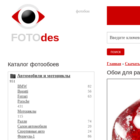
фотобои
FOTO
des
Каталог фотообоев
Главная
»
Скачать
Обои для ра
Автомобили и мотоциклы
951
BMW
82
Bugatti
56
Ferrari
63
Porsche
431
Мотоциклы
115
Ралли
74
Салон автомобиля
20
Спортивные авто
24
Формула-1
86