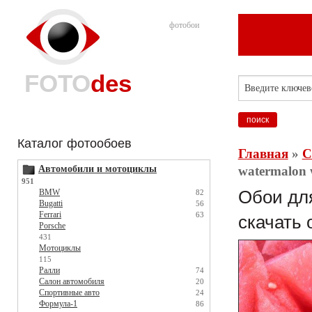
фотобои
FOTO
des
Каталог фотообоев
Главная
»
С
Автомобили и мотоциклы
watermalon 
951
BMW
Обои для
82
Bugatti
56
Ferrari
63
скачать 
Porsche
431
Мотоциклы
115
Ралли
74
Салон автомобиля
20
Спортивные авто
24
Формула-1
86