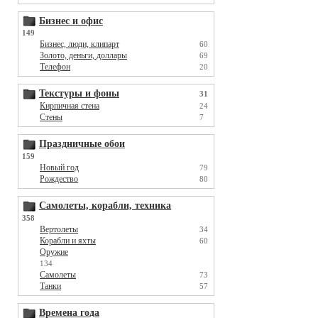
Бизнес и офис
149
Бизнес, люди, клипарт
60
Золото, деньги, доллары
69
Телефон
20
Текстуры и фоны
31
Кирпичная стена
24
Стены
7
Праздничные обои
159
Новый год
79
Рождество
80
Самолеты, корабли, техника
358
Вертолеты
34
Корабли и яхты
60
Оружие
134
Самолеты
73
Танки
57
Времена года