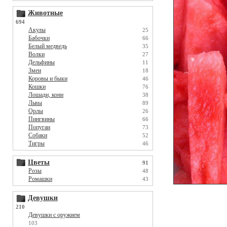
Животные
694
Акулы
25
Бабочки
66
Белый медведь
35
Волки
27
Дельфины
11
Змеи
18
Коровы и быки
46
Кошки
76
Лошади, кони
38
Львы
89
Орлы
26
Пингвины
66
Попугаи
73
Собаки
52
Тигры
46
Цветы
91
Розы
48
Ромашки
43
Девушки
210
Девушки с оружием
103