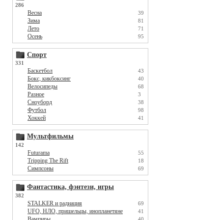
286
Весна
39
Зима
81
Лето
71
Осень
95
Спорт
331
Баскетбол
43
Бокс, кикбоксинг
40
Велосипеды
68
Разное
3
Сноуборд
38
Футбол
98
Хоккей
41
Мультфильмы
142
Futurama
55
Tripping The Rift
18
Симпсоны
69
Фантастика, фэнтези, игры
382
STALKER и радиация
69
UFO, НЛО, пришельцы, инопланетяне
41
Вампиры
40