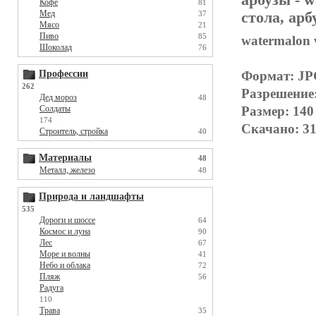
Кофе
81
Мед
стола, арб
37
Мясо
21
Пиво
85
watermalon 
Шоколад
76
Формат: J
Профессии
262
Разрешение
Дед мороз
48
Размер: 140
Солдаты
174
Скачано: 31
Строитель, стройка
40
Материалы
48
Металл, железо
48
Природа и ландшафты
535
Дороги и шоссе
64
Космос и луна
90
Лес
67
Море и волны
41
Небо и облака
72
Пляж
56
Радуга
110
Трава
35