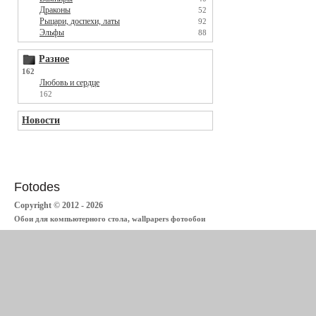
Драконы
52
Рыцари, доспехи, латы
92
Эльфы
88
Разное
162
Любовь и сердце
162
Новости
Fotodes
Copyright © 2012 - 2026
Обои для компьютерного стола, wallpapers фотообои