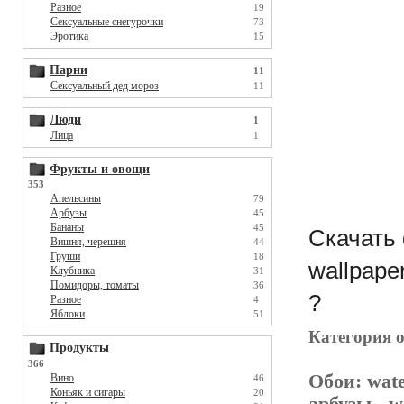
Разное
19
Сексуальные снегурочки
73
Эротика
15
Парни
11
Сексуальный дед мороз
11
Люди
1
Лица
1
Фрукты и овощи
353
Апельсины
79
Арбузы
45
Бананы
45
Скачать 
Вишня, черешня
44
Груши
18
wallpape
Клубника
31
Помидоры, томаты
36
?
Разное
4
Яблоки
51
Категория 
Продукты
366
Обои:
wate
Вино
46
Коньяк и сигары
20
арбузы
- w