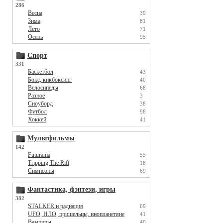
286
Весна
39
Зима
81
Лето
71
Осень
95
Спорт
331
Баскетбол
43
Бокс, кикбоксинг
40
Велосипеды
68
Разное
3
Сноуборд
38
Футбол
98
Хоккей
41
Мультфильмы
142
Futurama
55
Tripping The Rift
18
Симпсоны
69
Фантастика, фэнтези, игры
382
STALKER и радиация
69
UFO, НЛО, пришельцы, инопланетяне
41
Вампиры
40