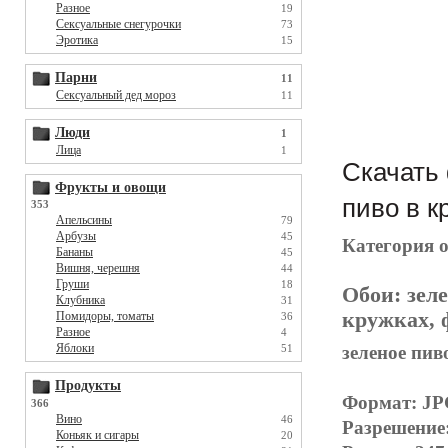
Разное
19
Сексуальные снегурочки
73
Эротика
15
Парни
11
Сексуальный дед мороз
11
Люди
1
Лица
1
Скачать 
Фрукты и овощи
пиво в к
353
Апельсины
79
Арбузы
45
Категория 
Бананы
45
Вишня, черешня
44
Груши
18
Обои:
зел
Клубника
31
кружках, 
Помидоры, томаты
36
Разное
4
Яблоки
зеленое пив
51
Продукты
Формат: J
366
Вино
46
Разрешение
Коньяк и сигары
20