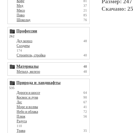
Размер: 247
Кофе
81
Мед
37
Скачано: 25
Мясо
21
Пиво
85
Шоколад
76
Профессии
262
Дед мороз
48
Солдаты
174
Строитель, стройка
40
Материалы
48
Металл, железо
48
Природа и ландшафты
535
Дороги и шоссе
64
Космос и луна
90
Лес
67
Море и волны
41
Небо и облака
72
Пляж
56
Радуга
110
Трава
35