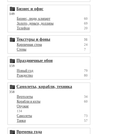
Бизнес и офис
149
Бизнес, люди, клипарт
60
Золото, деньги, доллары
69
Телефон
20
Текстуры и фоны
31
Кирпичная стена
24
Стены
7
Праздничные обои
159
Новый год
79
Рождество
80
Самолеты, корабли, техника
358
Вертолеты
34
Корабли и яхты
60
Оружие
134
Самолеты
73
Танки
57
Времена года