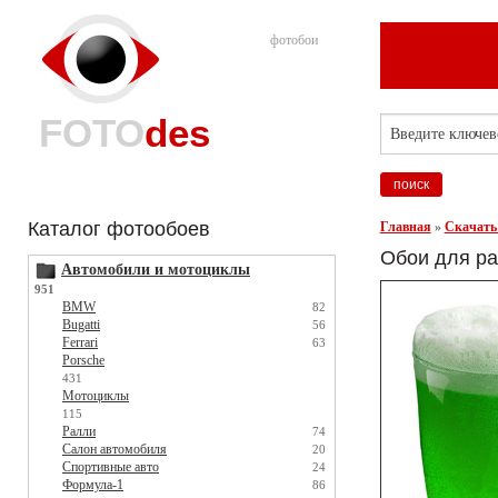
фотобои
FOTO
des
Каталог фотообоев
Главная
»
Скачать
Обои для ра
Автомобили и мотоциклы
951
BMW
82
Bugatti
56
Ferrari
63
Porsche
431
Мотоциклы
115
Ралли
74
Салон автомобиля
20
Спортивные авто
24
Формула-1
86