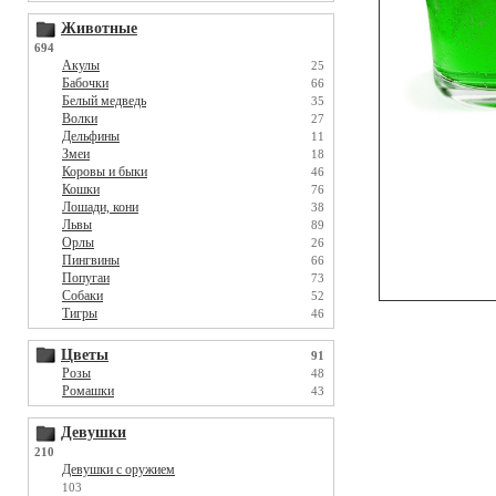
Животные
694
Акулы
25
Бабочки
66
Белый медведь
35
Волки
27
Дельфины
11
Змеи
18
Коровы и быки
46
Кошки
76
Лошади, кони
38
Львы
89
Орлы
26
Пингвины
66
Попугаи
73
Собаки
52
Тигры
46
Цветы
91
Розы
48
Ромашки
43
Девушки
210
Девушки с оружием
103