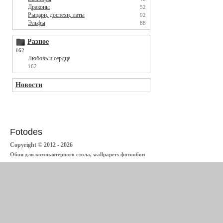
Драконы
52
Рыцари, доспехи, латы
92
Эльфы
88
Разное
162
Любовь и сердце
162
Новости
Fotodes
Copyright © 2012 - 2026
Обои для компьютерного стола, wallpapers фотообои