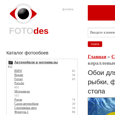
фотобои
FOTO
des
Каталог фотообоев
Главная
»
С
Автомобили и мотоциклы
коралловые 
951
BMW
Обои для
82
Bugatti
56
Ferrari
63
рыбки, ф
Porsche
431
стола
Мотоциклы
115
Ралли
74
Салон автомобиля
20
Спортивные авто
24
Формула-1
86