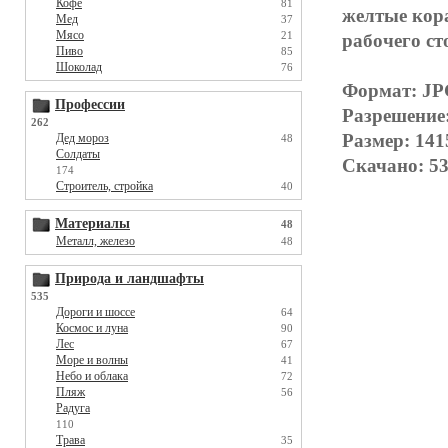
Кофе
81
желтые кора
Мед
37
Мясо
21
рабочего ст
Пиво
85
Шоколад
76
Формат: J
Профессии
Разрешение
262
Размер: 141
Дед мороз
48
Солдаты
Скачано: 53
174
Строитель, стройка
40
Материалы
48
Металл, железо
48
Природа и ландшафты
535
Дороги и шоссе
64
Космос и луна
90
Лес
67
Море и волны
41
Небо и облака
72
Пляж
56
Радуга
110
Трава
35