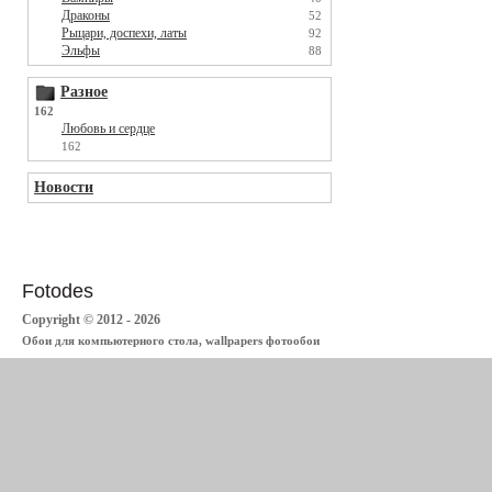
Драконы
52
Рыцари, доспехи, латы
92
Эльфы
88
Разное
162
Любовь и сердце
162
Новости
Fotodes
Copyright © 2012 - 2026
Обои для компьютерного стола, wallpapers фотообои