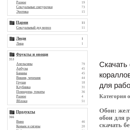
Разное
19
Сексуальные снегурочки
73
Эротика
15
Парни
11
Сексуальный дед мороз
11
Люди
1
Лица
1
Фрукты и овощи
353
Скачать 
Апельсины
79
Арбузы
45
кораллов
Бананы
45
Вишня, черешня
44
Груши
18
для рабо
Клубника
31
Помидоры, томаты
36
Категория 
Разное
4
Яблоки
51
Обои:
жел
Продукты
обои для р
366
Вино
46
скачать бе
Коньяк и сигары
20