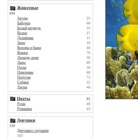
Животные
694
Акулы
25
Бабочки
66
Белый медведь
35
Волки
27
Дельфины
11
Змеи
18
Коровы и быки
46
Кошки
76
Лошади, кони
38
Львы
89
Орлы
26
Пингвины
66
Попугаи
73
Собаки
52
Тигры
46
Цветы
91
Розы
48
Ромашки
43
Девушки
210
Девушки с оружием
103