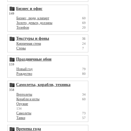
Бизнес и офис
149
Бизнес, люди, клипарт
60
Золото, деньги, доллары
69
Телефон
20
Текстуры и фоны
31
Кирпичная стена
24
Стены
7
Праздничные обои
159
Новый год
79
Рождество
80
Самолеты, корабли, техника
358
Вертолеты
34
Корабли и яхты
60
Оружие
134
Самолеты
73
Танки
57
Времена года