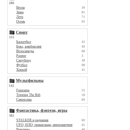
286
Весна
39
Зима
81
Лето
71
Осень
95
Спорт
331
Баскетбол
43
Бокс, кикбоксинг
40
Велосипеды
68
Разное
3
Сноуборд
38
Футбол
98
Хоккей
41
Мультфильмы
142
Futurama
55
Tripping The Rift
18
Симпсоны
69
Фантастика, фэнтези, игры
382
STALKER и радиация
69
UFO, НЛО, пришельцы, инопланетяне
41
Вампиры
40