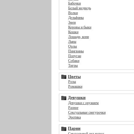
Бабочки
Белый медведь
Волки
Дельфины
Змеи
Коровы и быки
Кошки
Лошади, кони
Львы
Орлы
Пингвины
Попугаи
Собаки
Тигры
Цветы
Розы
Ромашки
Девушки
Девушки с оружием
Разное
Сексуальные снегурочки
Эротика
Парни
Сексуальный дед мороз