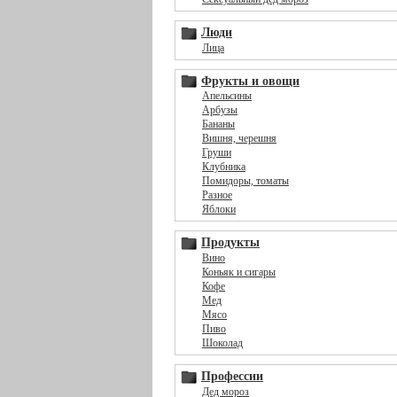
Люди
Лица
Фрукты и овощи
Апельсины
Арбузы
Бананы
Вишня, черешня
Груши
Клубника
Помидоры, томаты
Разное
Яблоки
Продукты
Вино
Коньяк и сигары
Кофе
Мед
Мясо
Пиво
Шоколад
Профессии
Дед мороз