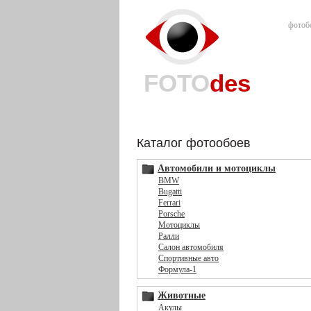
фотоб
FOTO
des
Каталог фотообоев
Автомобили и мотоциклы
BMW
Bugatti
Ferrari
Porsche
Мотоциклы
Ралли
Салон автомобиля
Спортивные авто
Формула-1
Животные
Акулы