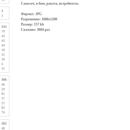
Самолет, в бою, ракета, истребитель
1
Формат: JPG
1
Разрешение: 1600x1200
Размер: 157 kb
353
Скачано: 3684 раз
79
45
45
44
18
31
36
4
51
366
46
20
81
37
21
85
76
262
48