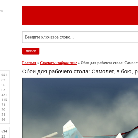
ои
Главная
»
Скачать изображение
»
Обои для рабочего стола: Самолет
Обои для рабочего стола: Самолет, в бою, р
951
82
56
63
431
115
74
20
24
86
694
25