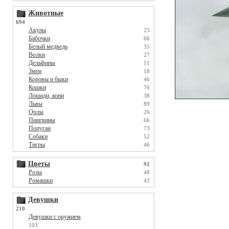
Животные
694
Акулы
25
Бабочки
66
Белый медведь
35
Волки
27
Дельфины
11
Змеи
18
Коровы и быки
46
Кошки
76
Лошади, кони
38
Львы
89
Орлы
26
Пингвины
66
Попугаи
73
Собаки
52
Тигры
46
Цветы
91
Розы
48
Ромашки
43
Девушки
210
Девушки с оружием
103