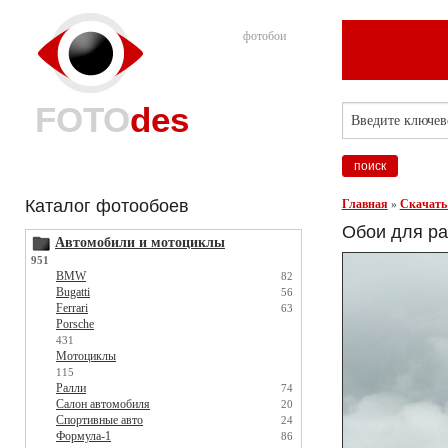
фотобои
FOTO
des
Каталог фотообоев
Главная
»
Скачать
Обои для ра
Автомобили и мотоциклы
951
BMW
82
Bugatti
56
Ferrari
63
Porsche
431
Мотоциклы
115
Ралли
74
Салон автомобиля
20
Спортивные авто
24
Формула-1
86