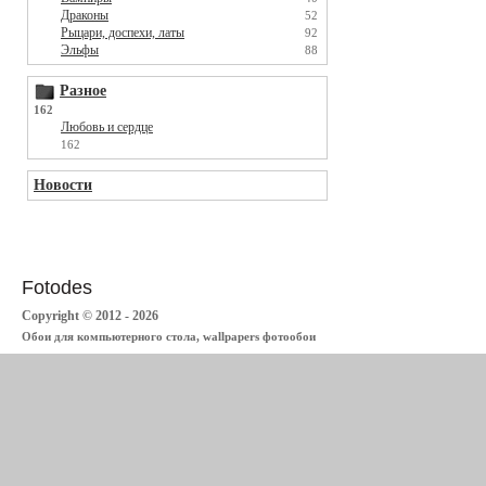
Драконы
52
Рыцари, доспехи, латы
92
Эльфы
88
Разное
162
Любовь и сердце
162
Новости
Fotodes
Copyright © 2012 - 2026
Обои для компьютерного стола, wallpapers фотообои