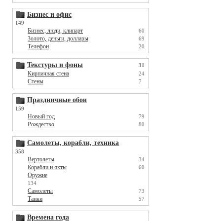
Бизнес и офис
149
Бизнес, люди, клипарт
60
Золото, деньги, доллары
69
Телефон
20
Текстуры и фоны
31
Кирпичная стена
24
Стены
7
Праздничные обои
159
Новый год
79
Рождество
80
Самолеты, корабли, техника
358
Вертолеты
34
Корабли и яхты
60
Оружие
134
Самолеты
73
Танки
57
Времена года