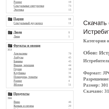
Разное
19
Сексуальные снегурочки
73
Эротика
15
Парни
11
Скачать 
Сексуальный дед мороз
11
Истребит
Люди
1
Лица
1
Категория 
Фрукты и овощи
353
Обои:
Ист
Апельсины
79
Арбузы
45
Истребитель
Бананы
45
Вишня, черешня
44
Груши
18
Формат: J
Клубника
31
Помидоры, томаты
36
Разрешение
Разное
4
Размер: 301
Яблоки
51
Скачано: 31
Продукты
366
Вино
46
Коньяк и сигары
20