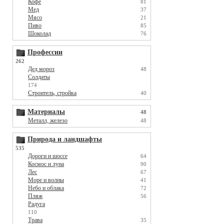
Кофе
81
Мед
37
Мясо
21
Пиво
85
Шоколад
76
Профессии
262
Дед мороз
48
Солдаты
174
Строитель, стройка
40
Материалы
48
Металл, железо
48
Природа и ландшафты
535
Дороги и шоссе
64
Космос и луна
90
Лес
67
Море и волны
41
Небо и облака
72
Пляж
56
Радуга
110
Трава
35