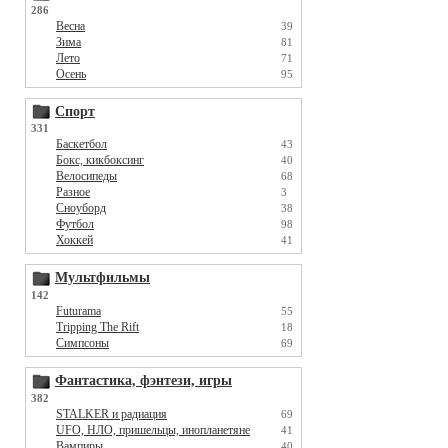
286
Весна
39
Зима
81
Лето
71
Осень
95
Спорт
331
Баскетбол
43
Бокс, кикбоксинг
40
Велосипеды
68
Разное
3
Сноуборд
38
Футбол
98
Хоккей
41
Мультфильмы
142
Futurama
55
Tripping The Rift
18
Симпсоны
69
Фантастика, фэнтези, игры
382
STALKER и радиация
69
UFO, НЛО, пришельцы, инопланетяне
41
Вампиры
40