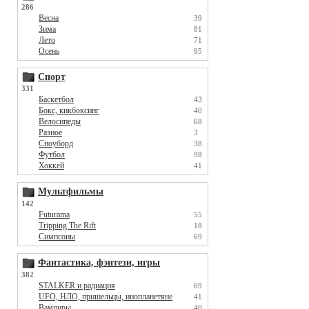
286
Весна
39
Зима
81
Лето
71
Осень
95
Спорт
331
Баскетбол
43
Бокс, кикбоксинг
40
Велосипеды
68
Разное
3
Сноуборд
38
Футбол
98
Хоккей
41
Мультфильмы
142
Futurama
55
Tripping The Rift
18
Симпсоны
69
Фантастика, фэнтези, игры
382
STALKER и радиация
69
UFO, НЛО, пришельцы, инопланетяне
41
Вампиры
40