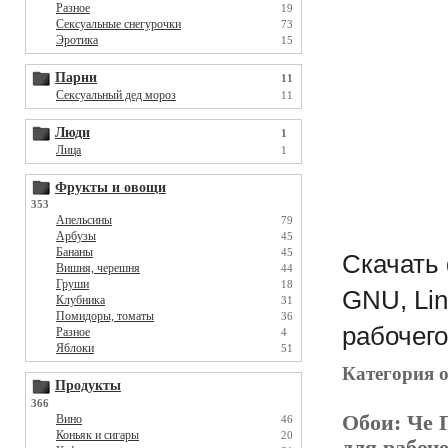
Разное
19
Сексуальные снегурочки
73
Эротика
15
Парни
11
Сексуальный дед мороз
11
Люди
1
Лица
1
Фрукты и овощи
353
Апельсины
79
Арбузы
45
Бананы
45
Скачать 
Вишня, черешня
44
Груши
18
GNU, Lin
Клубника
31
Помидоры, томаты
36
рабочего
Разное
4
Яблоки
51
Категория 
Продукты
366
Обои:
Че 
Вино
46
Коньяк и сигары
20
для рабоче