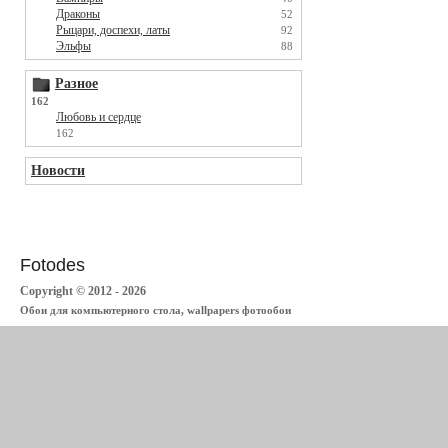
Драконы
52
Рыцари, доспехи, латы
92
Эльфы
88
Разное
162
Любовь и сердце
162
Новости
Fotodes
Copyright © 2012 - 2026
Обои для компьютерного стола, wallpapers фотообои