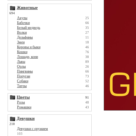
Животные
694
Акулы
25
Бабочки
66
Белый медведь
35
Волки
27
Дельфины
11
Змеи
18
Коровы и быки
46
Кошки
76
Лошади, кони
38
Львы
89
Орлы
26
Пингвины
66
Попугаи
73
Собаки
52
Тигры
46
Цветы
91
Розы
48
Ромашки
43
Девушки
210
Девушки с оружием
103