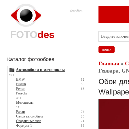
фотобои
FOTO
des
Каталог фотообоев
Главная
»
С
Автомобили и мотоциклы
Геввара, GN
951
BMW
Обои для
82
Bugatti
56
Ferrari
63
Wallpape
Porsche
431
Мотоциклы
115
Ралли
74
Салон автомобиля
20
Спортивные авто
24
Формула-1
86