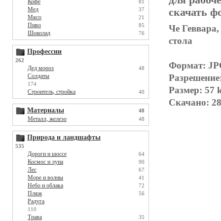
Кофе
81
Мед
скачать фо
37
Мясо
21
Пиво
85
Че Геввара,
Шоколад
76
стола
Профессии
262
Формат: J
Дед мороз
48
Разрешение
Солдаты
174
Размер: 57 
Строитель, стройка
40
Скачано: 28
Материалы
48
Металл, железо
48
Природа и ландшафты
535
Дороги и шоссе
64
Космос и луна
90
Лес
67
Море и волны
41
Небо и облака
72
Пляж
56
Радуга
110
Трава
35