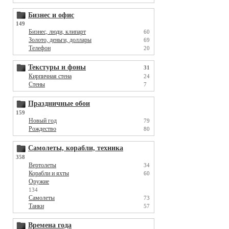
Бизнес и офис
149
Бизнес, люди, клипарт
60
Золото, деньги, доллары
69
Телефон
20
Текстуры и фоны
31
Кирпичная стена
24
Стены
7
Праздничные обои
159
Новый год
79
Рождество
80
Самолеты, корабли, техника
358
Вертолеты
34
Корабли и яхты
60
Оружие
134
Самолеты
73
Танки
57
Времена года