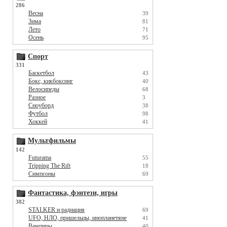
286
Весна
39
Зима
81
Лето
71
Осень
95
Спорт
331
Баскетбол
43
Бокс, кикбоксинг
40
Велосипеды
68
Разное
3
Сноуборд
38
Футбол
98
Хоккей
41
Мультфильмы
142
Futurama
55
Tripping The Rift
18
Симпсоны
69
Фантастика, фэнтези, игры
382
STALKER и радиация
69
UFO, НЛО, пришельцы, инопланетяне
41
Вампиры
40