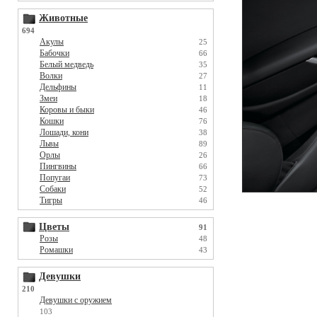
Животные
694
Акулы
25
Бабочки
66
Белый медведь
35
Волки
27
Дельфины
11
Змеи
18
Коровы и быки
46
Кошки
76
Лошади, кони
38
Львы
89
Орлы
26
Пингвины
66
Попугаи
73
Собаки
52
Тигры
46
Цветы
91
Розы
48
Ромашки
43
Девушки
210
Девушки с оружием
103