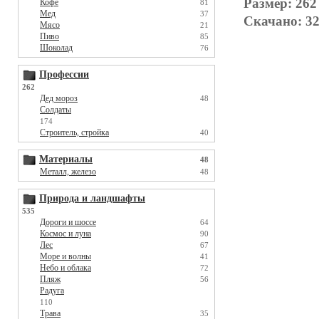
Размер: 262
Кофе
81
Мед
37
Скачано: 32
Мясо
21
Пиво
85
Шоколад
76
Профессии
262
Дед мороз
48
Солдаты
174
Строитель, стройка
40
Материалы
48
Металл, железо
48
Природа и ландшафты
535
Дороги и шоссе
64
Космос и луна
90
Лес
67
Море и волны
41
Небо и облака
72
Пляж
56
Радуга
110
Трава
35