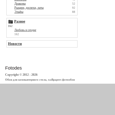
Драконы
52
Рыцари, доспехи, латы
92
Эльфы
88
Разное
162
Любовь и сердце
162
Новости
Fotodes
Copyright © 2012 - 2026
Обои для компьютерного стола, wallpapers фотообои