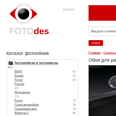
фотобои
FOTO
des
Каталог фотообоев
Главная
»
Скачать
Обои для ра
Автомобили и мотоциклы
951
BMW
82
Bugatti
56
Ferrari
63
Porsche
431
Мотоциклы
115
Ралли
74
Салон автомобиля
20
Спортивные авто
24
Формула-1
86