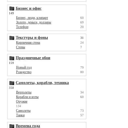
Бизнес и офис
149
Бизнес, люди, клипарт
60
Золото, деньги, доллары
69
Телефон
20
Текстуры и фоны
31
Кирпичная стена
24
Стены
7
Праздничные обои
159
Новый год
79
Рождество
80
Самолеты, корабли, техника
358
Вертолеты
34
Корабли и яхты
60
Оружие
134
Самолеты
73
Танки
57
Времена года