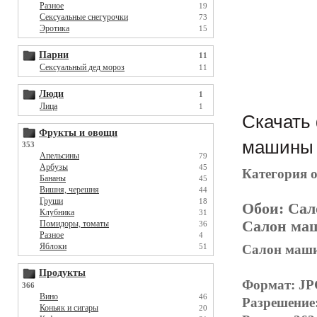
Разное
19
Сексуальные снегурочки
73
Эротика
15
Парни
11
Сексуальный дед мороз
11
Люди
1
Лица
1
Скачать 
Фрукты и овощи
машины B
353
Апельсины
79
Арбузы
45
Категория 
Бананы
45
Вишня, черешня
44
Груши
18
Обои:
Сал
Клубника
31
Салон маш
Помидоры, томаты
36
Разное
4
Яблоки
Салон машин
51
Продукты
Формат: J
366
Вино
46
Разрешение
Коньяк и сигары
20