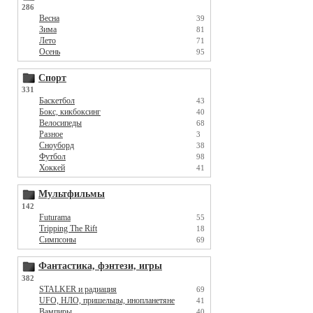
286
Весна
39
Зима
81
Лето
71
Осень
95
Спорт
331
Баскетбол
43
Бокс, кикбоксинг
40
Велосипеды
68
Разное
3
Сноуборд
38
Футбол
98
Хоккей
41
Мультфильмы
142
Futurama
55
Tripping The Rift
18
Симпсоны
69
Фантастика, фэнтези, игры
382
STALKER и радиация
69
UFO, НЛО, пришельцы, инопланетяне
41
Вампиры
40