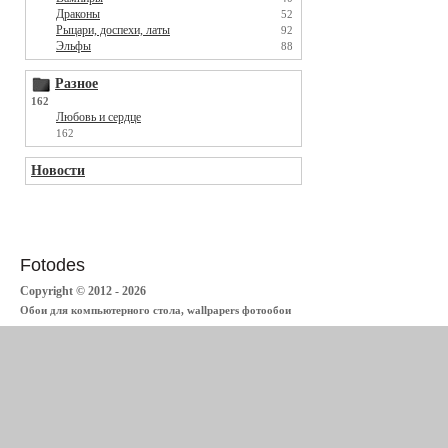
Драконы
52
Рыцари, доспехи, латы
92
Эльфы
88
Разное
162
Любовь и сердце
162
Новости
Fotodes
Copyright © 2012 - 2026
Обои для компьютерного стола, wallpapers фотообои