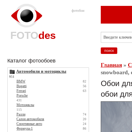
фотобои
FOTO
des
Каталог фотообоев
Главная
»
С
Автомобили и мотоциклы
snowboard, 
951
BMW
Обои для
82
Bugatti
56
Ferrari
63
обои для
Porsche
431
Мотоциклы
115
Ралли
74
Салон автомобиля
20
Спортивные авто
24
Формула-1
86