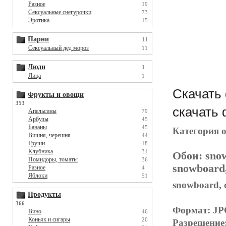
Разное
19
Сексуальные снегурочки
73
Эротика
15
Парни
11
Сексуальный дед мороз
11
Люди
1
Лица
1
Скачать 
Фрукты и овощи
353
скачать 
Апельсины
79
Арбузы
45
Бананы
45
Категория 
Вишня, черешня
44
Груши
18
Клубника
31
Обои:
sno
Помидоры, томаты
36
snowboard,
Разное
4
Яблоки
51
snowboard, 
Продукты
366
Формат: J
Вино
46
Коньяк и сигары
20
Разрешение