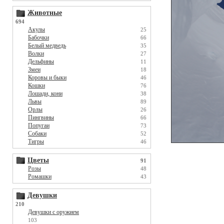
Животные
694
Акулы
25
Бабочки
66
Белый медведь
35
Волки
27
Дельфины
11
Змеи
18
Коровы и быки
46
Кошки
76
Лошади, кони
38
Львы
89
Орлы
26
Пингвины
66
Попугаи
73
Собаки
52
Тигры
46
Цветы
91
Розы
48
Ромашки
43
Девушки
210
Девушки с оружием
103