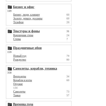
Бизнес и офис
149
Бизнес, люди, клипарт
60
Золото, деньги, доллары
69
Телефон
20
Текстуры и фоны
31
Кирпичная стена
24
Стены
7
Праздничные обои
159
Новый год
79
Рождество
80
Самолеты, корабли, техника
358
Вертолеты
34
Корабли и яхты
60
Оружие
134
Самолеты
73
Танки
57
Времена года