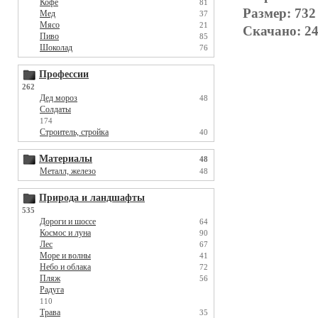
Кофе
81
Размер: 732
Мед
37
Мясо
21
Скачано: 24
Пиво
85
Шоколад
76
Профессии
262
Дед мороз
48
Солдаты
174
Строитель, стройка
40
Материалы
48
Металл, железо
48
Природа и ландшафты
535
Дороги и шоссе
64
Космос и луна
90
Лес
67
Море и волны
41
Небо и облака
72
Пляж
56
Радуга
110
Трава
35