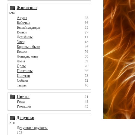
Животные
694
Акулы
25
Бабочки
66
Белый медведь
35
Волки
27
Дельфины
11
Змеи
18
Коровы и быки
46
Кошки
76
Лошади, кони
38
Львы
89
Орлы
26
Пингвины
66
Попугаи
73
Собаки
52
Тигры
46
Цветы
91
Розы
48
Ромашки
43
Девушки
210
Девушки с оружием
103