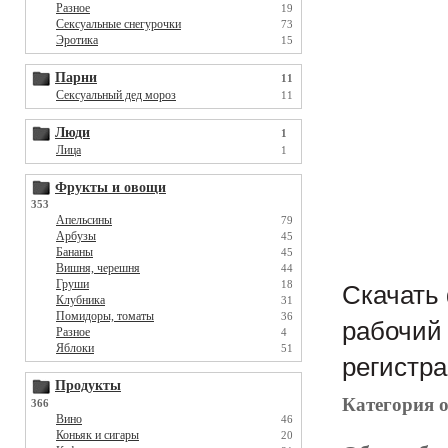
Разное
19
Сексуальные снегурочки
73
Эротика
15
Парни
11
Сексуальный дед мороз
11
Люди
1
Лица
1
Фрукты и овощи
353
Апельсины
79
Арбузы
45
Бананы
45
Вишня, черешня
44
Груши
18
Скачать 
Клубника
31
Помидоры, томаты
36
рабочий 
Разное
4
Яблоки
51
регистра
Продукты
Категория 
366
Вино
46
Коньяк и сигары
20