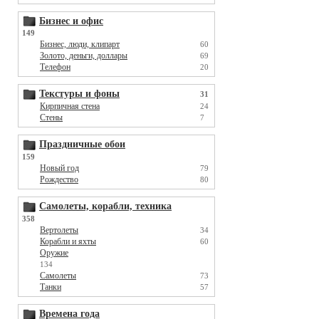
Бизнес и офис
149
Бизнес, люди, клипарт
60
Золото, деньги, доллары
69
Телефон
20
Текстуры и фоны
31
Кирпичная стена
24
Стены
7
Праздничные обои
159
Новый год
79
Рождество
80
Самолеты, корабли, техника
358
Вертолеты
34
Корабли и яхты
60
Оружие
134
Самолеты
73
Танки
57
Времена года