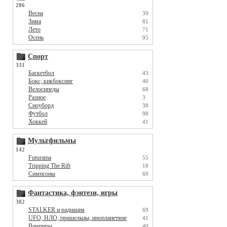
286
Весна
39
Зима
81
Лето
71
Осень
95
Спорт
331
Баскетбол
43
Бокс, кикбоксинг
40
Велосипеды
68
Разное
3
Сноуборд
38
Футбол
98
Хоккей
41
Мультфильмы
142
Futurama
55
Tripping The Rift
18
Симпсоны
69
Фантастика, фэнтези, игры
382
STALKER и радиация
69
UFO, НЛО, пришельцы, инопланетяне
41
Вампиры
40