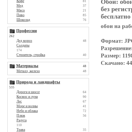
Обои:
обо
Кофе
81
Мед
37
без регис
Мясо
21
бесплатно
Пиво
85
Шоколад
76
обои на раб
Профессии
262
Формат: J
Дед мороз
48
Солдаты
Разрешение
174
Размер: 119
Строитель, стройка
40
Скачано: 44
Материалы
48
Металл, железо
48
Природа и ландшафты
535
Дороги и шоссе
64
Космос и луна
90
Лес
67
Море и волны
41
Небо и облака
72
Пляж
56
Радуга
110
Трава
35