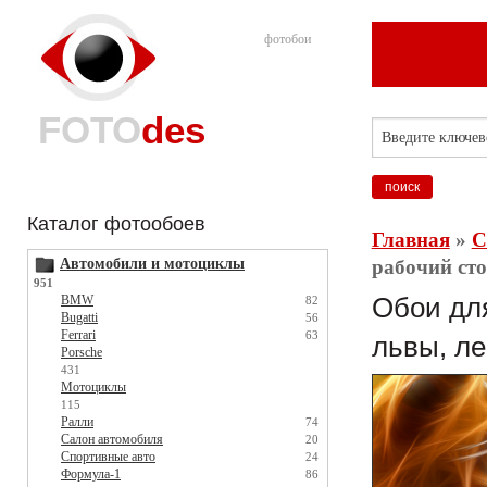
фотобои
FOTO
des
Каталог фотообоев
Главная
»
С
Автомобили и мотоциклы
рабочий сто
951
BMW
Обои для
82
Bugatti
56
Ferrari
63
львы, ле
Porsche
431
Мотоциклы
115
Ралли
74
Салон автомобиля
20
Спортивные авто
24
Формула-1
86