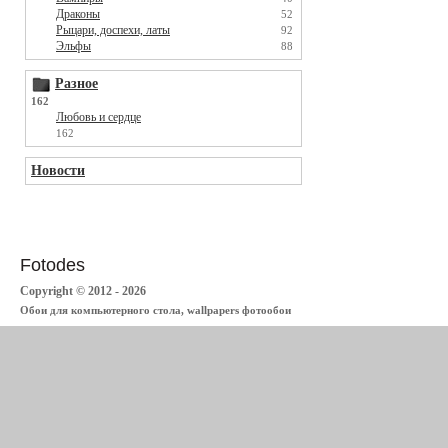
Драконы
52
Рыцари, доспехи, латы
92
Эльфы
88
Разное
162
Любовь и сердце
162
Новости
Fotodes
Copyright © 2012 - 2026
Обои для компьютерного стола, wallpapers фотообои