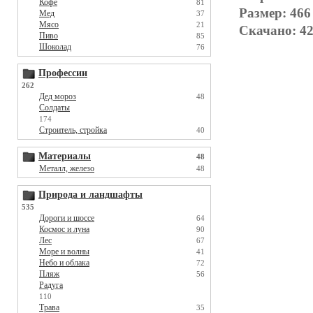
Кофе
81
Размер: 466
Мед
37
Мясо
21
Скачано: 42
Пиво
85
Шоколад
76
Профессии
262
Дед мороз
48
Солдаты
174
Строитель, стройка
40
Материалы
48
Металл, железо
48
Природа и ландшафты
535
Дороги и шоссе
64
Космос и луна
90
Лес
67
Море и волны
41
Небо и облака
72
Пляж
56
Радуга
110
Трава
35