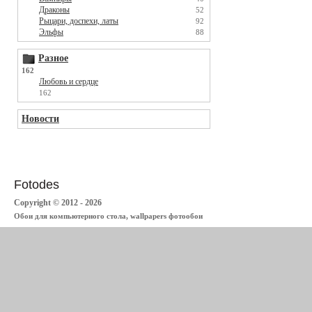
Драконы
52
Рыцари, доспехи, латы
92
Эльфы
88
Разное
162
Любовь и сердце
162
Новости
Fotodes
Copyright © 2012 - 2026
Обои для компьютерного стола, wallpapers фотообои