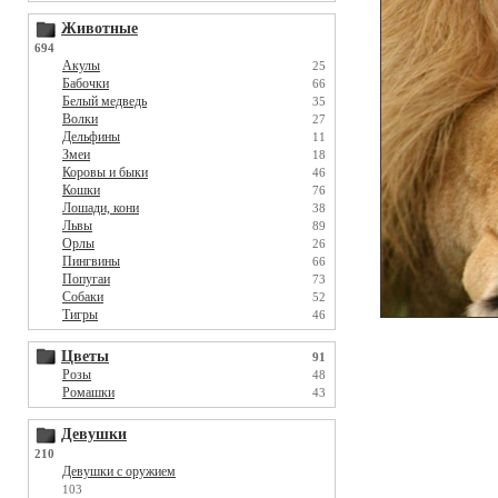
Животные
694
Акулы
25
Бабочки
66
Белый медведь
35
Волки
27
Дельфины
11
Змеи
18
Коровы и быки
46
Кошки
76
Лошади, кони
38
Львы
89
Орлы
26
Пингвины
66
Попугаи
73
Собаки
52
Тигры
46
Цветы
91
Розы
48
Ромашки
43
Девушки
210
Девушки с оружием
103