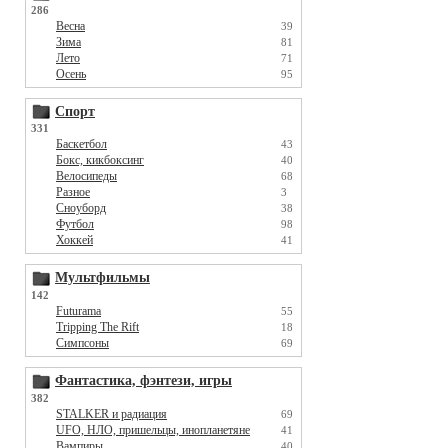
286
Весна
39
Зима
81
Лето
71
Осень
95
Спорт
331
Баскетбол
43
Бокс, кикбоксинг
40
Велосипеды
68
Разное
3
Сноуборд
38
Футбол
98
Хоккей
41
Мультфильмы
142
Futurama
55
Tripping The Rift
18
Симпсоны
69
Фантастика, фэнтези, игры
382
STALKER и радиация
69
UFO, НЛО, пришельцы, инопланетяне
41
Вампиры
40