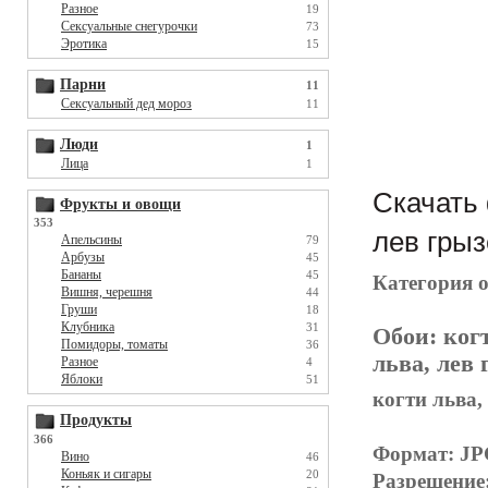
Разное
19
Сексуальные снегурочки
73
Эротика
15
Парни
11
Сексуальный дед мороз
11
Люди
1
Лица
1
Скачать 
Фрукты и овощи
353
лев грыз
Апельсины
79
Арбузы
45
Бананы
45
Категория 
Вишня, черешня
44
Груши
18
Клубника
31
Обои:
ког
Помидоры, томаты
36
льва, лев 
Разное
4
Яблоки
51
когти льва,
Продукты
366
Формат: J
Вино
46
Коньяк и сигары
20
Разрешение