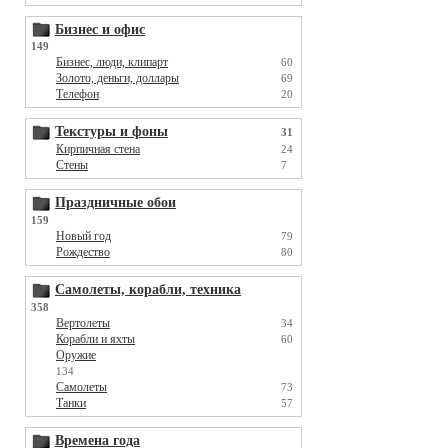
Бизнес и офис
149
Бизнес, люди, клипарт
60
Золото, деньги, доллары
69
Телефон
20
Текстуры и фоны
31
Кирпичная стена
24
Стены
7
Праздничные обои
159
Новый год
79
Рождество
80
Самолеты, корабли, техника
358
Вертолеты
34
Корабли и яхты
60
Оружие
134
Самолеты
73
Танки
57
Времена года