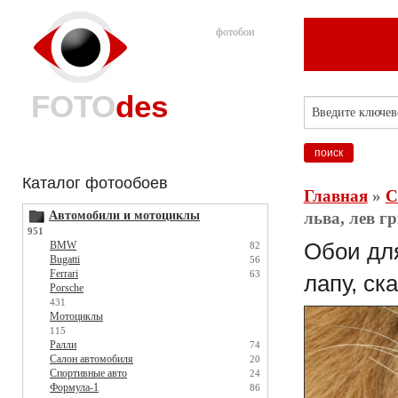
фотобои
FOTO
des
Каталог фотообоев
Главная
»
С
Автомобили и мотоциклы
льва, лев г
951
BMW
Обои для
82
Bugatti
56
Ferrari
63
лапу, ск
Porsche
431
Мотоциклы
115
Ралли
74
Салон автомобиля
20
Спортивные авто
24
Формула-1
86