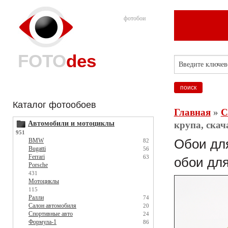
фотобои
FOTO
des
Каталог фотообоев
Главная
»
С
Автомобили и мотоциклы
крупа, скач
951
BMW
Обои для
82
Bugatti
56
Ferrari
63
обои для
Porsche
431
Мотоциклы
115
Ралли
74
Салон автомобиля
20
Спортивные авто
24
Формула-1
86