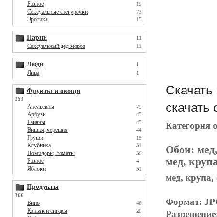
Разное
19
Сексуальные снегурочки
73
Эротика
15
Парни
11
Сексуальный дед мороз
11
Люди
1
Лица
1
Скачать 
Фрукты и овощи
353
скачать 
Апельсины
79
Арбузы
45
Бананы
45
Категория 
Вишня, черешня
44
Груши
18
Клубника
31
Обои:
мед,
Помидоры, томаты
36
мед, крупа
Разное
4
Яблоки
51
мед, крупа,
Продукты
366
Формат: J
Вино
46
Коньяк и сигары
20
Разрешение