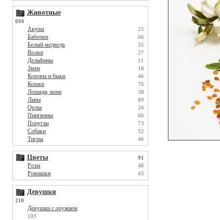
Животные
694
Акулы
25
Бабочки
66
Белый медведь
35
Волки
27
Дельфины
11
Змеи
18
Коровы и быки
46
Кошки
76
Лошади, кони
38
Львы
89
Орлы
26
Пингвины
66
Попугаи
73
Собаки
52
Тигры
46
Цветы
91
Розы
48
Ромашки
43
Девушки
210
Девушки с оружием
103