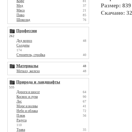
Кофе
81
Размер: 839
Мед
37
Мясо
21
Скачано: 32
Пиво
85
Шоколад
76
Профессии
262
Дед мороз
48
Солдаты
174
Строитель, стройка
40
Материалы
48
Металл, железо
48
Природа и ландшафты
535
Дороги и шоссе
64
Космос и луна
90
Лес
67
Море и волны
41
Небо и облака
72
Пляж
56
Радуга
110
Трава
35