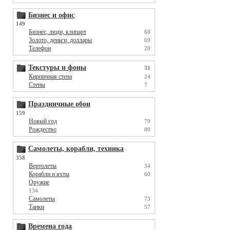
Бизнес и офис
149
Бизнес, люди, клипарт
60
Золото, деньги, доллары
69
Телефон
20
Текстуры и фоны
31
Кирпичная стена
24
Стены
7
Праздничные обои
159
Новый год
79
Рождество
80
Самолеты, корабли, техника
358
Вертолеты
34
Корабли и яхты
60
Оружие
134
Самолеты
73
Танки
57
Времена года