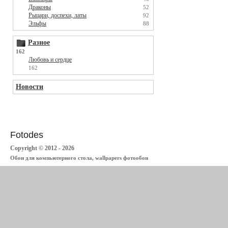
Драконы
52
Рыцари, доспехи, латы
92
Эльфы
88
Разное
162
Любовь и сердце
162
Новости
Fotodes
Copyright © 2012 - 2026
Обои для компьютерного стола, wallpapers фотообои