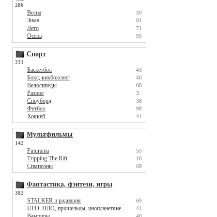
286
Весна
39
Зима
81
Лето
71
Осень
95
Спорт
331
Баскетбол
43
Бокс, кикбоксинг
40
Велосипеды
68
Разное
3
Сноуборд
38
Футбол
98
Хоккей
41
Мультфильмы
142
Futurama
55
Tripping The Rift
18
Симпсоны
69
Фантастика, фэнтези, игры
382
STALKER и радиация
69
UFO, НЛО, пришельцы, инопланетяне
41
Вампиры
40