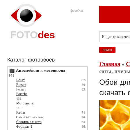
фотобои
FOTO
des
Каталог фотообоев
Главная
»
С
Автомобили и мотоциклы
соты, пчелы
951
BMW
Обои для
82
Bugatti
56
Ferrari
63
скачать 
Porsche
431
Мотоциклы
115
Ралли
74
Салон автомобиля
20
Спортивные авто
24
Формула-1
86