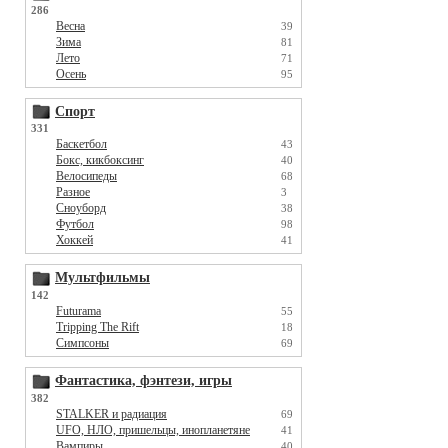
286
Весна
39
Зима
81
Лето
71
Осень
95
Спорт
331
Баскетбол
43
Бокс, кикбоксинг
40
Велосипеды
68
Разное
3
Сноуборд
38
Футбол
98
Хоккей
41
Мультфильмы
142
Futurama
55
Tripping The Rift
18
Симпсоны
69
Фантастика, фэнтези, игры
382
STALKER и радиация
69
UFO, НЛО, пришельцы, инопланетяне
41
Вампиры
40