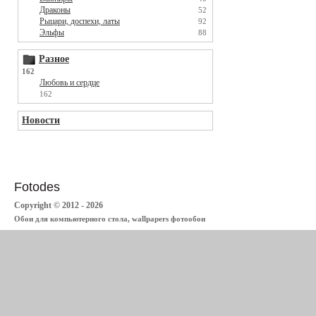
Драконы
52
Рыцари, доспехи, латы
92
Эльфы
88
Разное
162
Любовь и сердце
162
Новости
Fotodes
Copyright © 2012 - 2026
Обои для компьютерного стола, wallpapers фотообои