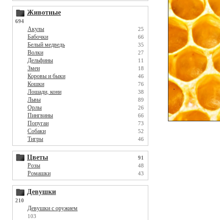
Животные
694
Акулы
25
Бабочки
66
Белый медведь
35
Волки
27
Дельфины
11
Змеи
18
Коровы и быки
46
Кошки
76
Лошади, кони
38
Львы
89
Орлы
26
Пингвины
66
Попугаи
73
Собаки
52
Тигры
46
Цветы
91
Розы
48
Ромашки
43
Девушки
210
Девушки с оружием
103