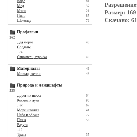
Кофе
81
Разрешение
Мед
37
Мясо
21
Размер: 169
Пиво
85
Скачано: 61
Шоколад
76
Профессии
262
Дед мороз
48
Солдаты
174
Строитель, стройка
40
Материалы
48
Металл, железо
48
Природа и ландшафты
535
Дороги и шоссе
64
Космос и луна
90
Лес
67
Море и волны
41
Небо и облака
72
Пляж
56
Радуга
110
Трава
35