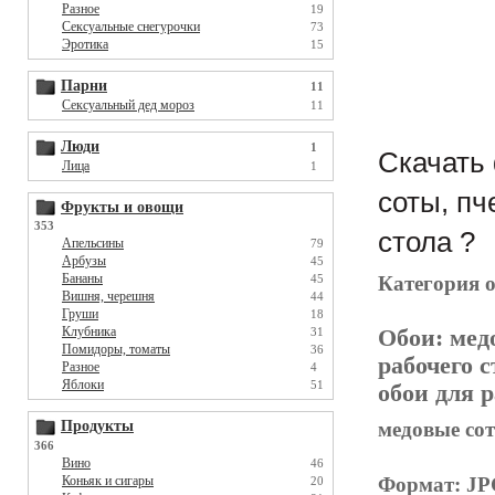
Разное
19
Сексуальные снегурочки
73
Эротика
15
Парни
11
Сексуальный дед мороз
11
Люди
1
Скачать 
Лица
1
соты, пч
Фрукты и овощи
353
стола ?
Апельсины
79
Арбузы
45
Бананы
Категория 
45
Вишня, черешня
44
Груши
18
Клубника
Обои:
мед
31
Помидоры, томаты
36
рабочего с
Разное
4
Яблоки
51
обои для р
медовые сот
Продукты
366
Вино
46
Формат: J
Коньяк и сигары
20