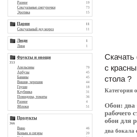
Разное
19
Сексуальные снегурочки
73
Эротика
15
Парни
11
Сексуальный дед мороз
11
Люди
1
Лица
1
Скачать 
Фрукты и овощи
353
с красны
Апельсины
79
Арбузы
45
стола ?
Бананы
45
Вишня, черешня
44
Груши
18
Категория 
Клубника
31
Помидоры, томаты
36
Разное
4
Обои:
два
Яблоки
51
рабочего с
Продукты
обои для р
366
Вино
46
два бокала 
Коньяк и сигары
20