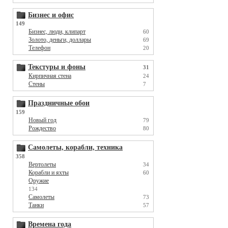
Бизнес и офис
149
Бизнес, люди, клипарт
60
Золото, деньги, доллары
69
Телефон
20
Текстуры и фоны
31
Кирпичная стена
24
Стены
7
Праздничные обои
159
Новый год
79
Рождество
80
Самолеты, корабли, техника
358
Вертолеты
34
Корабли и яхты
60
Оружие
134
Самолеты
73
Танки
57
Времена года