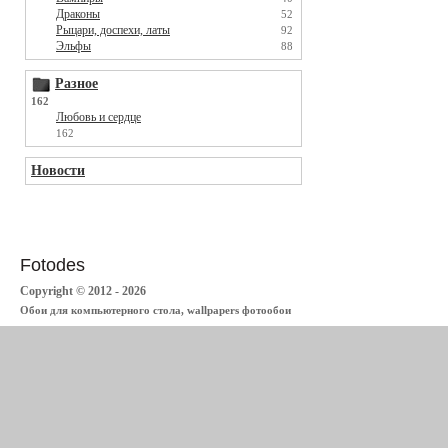
Драконы
52
Рыцари, доспехи, латы
92
Эльфы
88
Разное
162
Любовь и сердце
162
Новости
Fotodes
Copyright © 2012 - 2026
Обои для компьютерного стола, wallpapers фотообои