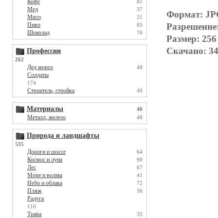
Кофе
81
Мед
37
Формат: J
Мясо
21
Пиво
Разрешение
85
Шоколад
76
Размер: 256
Скачано: 34
Профессии
262
Дед мороз
48
Солдаты
174
Строитель, стройка
40
Материалы
48
Металл, железо
48
Природа и ландшафты
535
Дороги и шоссе
64
Космос и луна
90
Лес
67
Море и волны
41
Небо и облака
72
Пляж
56
Радуга
110
Трава
35