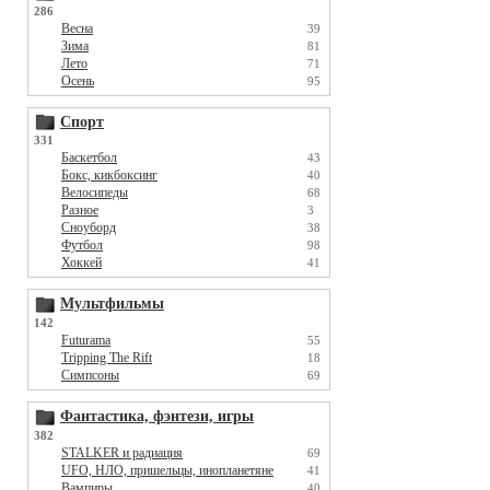
286
Весна
39
Зима
81
Лето
71
Осень
95
Спорт
331
Баскетбол
43
Бокс, кикбоксинг
40
Велосипеды
68
Разное
3
Сноуборд
38
Футбол
98
Хоккей
41
Мультфильмы
142
Futurama
55
Tripping The Rift
18
Симпсоны
69
Фантастика, фэнтези, игры
382
STALKER и радиация
69
UFO, НЛО, пришельцы, инопланетяне
41
Вампиры
40