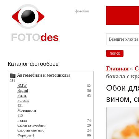
фотобои
FOTO
des
Каталог фотообоев
Главная
»
С
Автомобили и мотоциклы
бокала с кр
951
BMW
Обои для
82
Bugatti
56
Ferrari
63
вином, с
Porsche
431
Мотоциклы
115
Ралли
74
Салон автомобиля
20
Спортивные авто
24
Формула-1
86