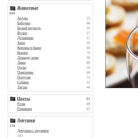
Животные
694
Акулы
25
Бабочки
66
Белый медведь
35
Волки
27
Дельфины
11
Змеи
18
Коровы и быки
46
Кошки
76
Лошади, кони
38
Львы
89
Орлы
26
Пингвины
66
Попугаи
73
Собаки
52
Тигры
46
Цветы
91
Розы
48
Ромашки
43
Девушки
210
Девушки с оружием
103