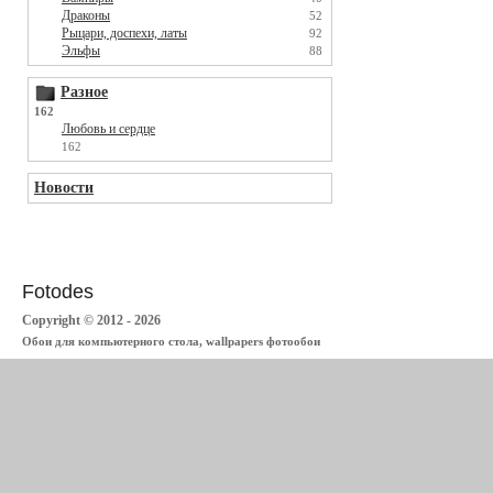
Драконы
52
Рыцари, доспехи, латы
92
Эльфы
88
Разное
162
Любовь и сердце
162
Новости
Fotodes
Copyright © 2012 - 2026
Обои для компьютерного стола, wallpapers фотообои