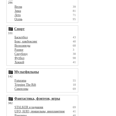
286
Весна
39
Зима
81
Лето
71
Осень
95
Спорт
331
Баскетбол
43
Бокс, кикбоксинг
40
Велосипеды
68
Разное
3
Сноуборд
38
Футбол
98
Хоккей
41
Мультфильмы
142
Futurama
55
Tripping The Rift
18
Симпсоны
69
Фантастика, фэнтези, игры
382
STALKER и радиация
69
UFO, НЛО, пришельцы, инопланетяне
41
Вампиры
40