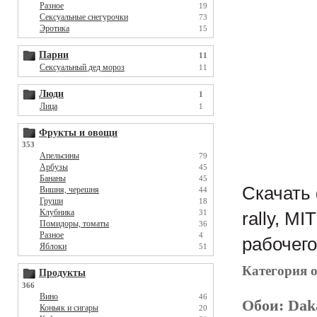
Разное
19
Сексуальные снегурочки
73
Эротика
15
Парни
11
Сексуальный дед мороз
11
Люди
1
Лица
1
Фрукты и овощи
353
Апельсины
79
Арбузы
45
Бананы
45
Скачать 
Вишня, черешня
44
Груши
18
Клубника
31
rally, M
Помидоры, томаты
36
Разное
4
рабочего
Яблоки
51
Категория 
Продукты
366
Вино
46
Обои:
Dak
Коньяк и сигары
20