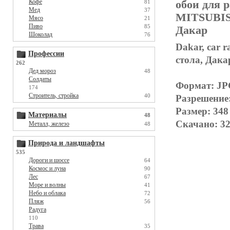
Кофе
обои для р
81
Мед
37
MITSUBISH
Мясо
21
Пиво
85
Дакар
Шоколад
76
Dakar, car 
Профессии
стола, Дака
262
Дед мороз
48
Солдаты
Формат: J
174
Строитель, стройка
40
Разрешение
Размер: 348
Материалы
48
Скачано: 32
Металл, железо
48
Природа и ландшафты
535
Дороги и шоссе
64
Космос и луна
90
Лес
67
Море и волны
41
Небо и облака
72
Пляж
56
Радуга
110
Трава
35