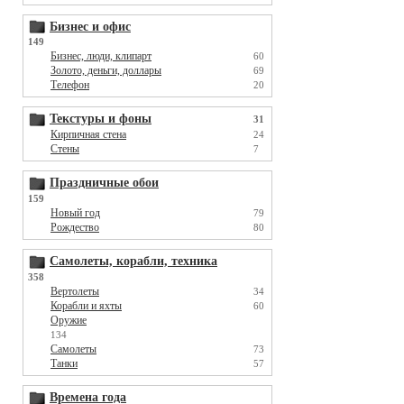
Бизнес и офис
149
Бизнес, люди, клипарт
60
Золото, деньги, доллары
69
Телефон
20
Текстуры и фоны
31
Кирпичная стена
24
Стены
7
Праздничные обои
159
Новый год
79
Рождество
80
Самолеты, корабли, техника
358
Вертолеты
34
Корабли и яхты
60
Оружие
134
Самолеты
73
Танки
57
Времена года