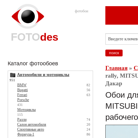
фотобои
FOTO
des
Каталог фотообоев
Главная
»
С
Автомобили и мотоциклы
rally, MITS
951
Дакар
BMW
82
Bugatti
56
Обои для 
Ferrari
63
Porsche
MITSUBIS
431
Мотоциклы
115
рабочего
Ралли
74
Салон автомобиля
20
Спортивные авто
24
Формула-1
86