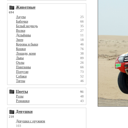
Животные
694
Акулы
25
Бабочки
66
Белый медведь
35
Волки
27
Дельфины
11
Змеи
18
Коровы и быки
46
Кошки
76
Лошади, кони
38
Львы
89
Орлы
26
Пингвины
66
Попугаи
73
Собаки
52
Тигры
46
Цветы
91
Розы
48
Ромашки
43
Девушки
210
Девушки с оружием
103