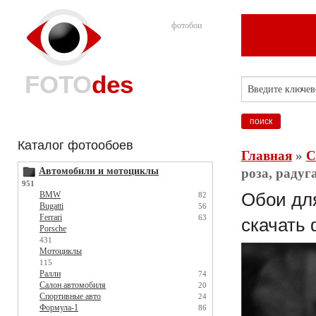
фотобои
FOTO
des
Каталог фотообоев
Главная
»
С
Автомобили и мотоциклы
роза, радуг
951
BMW
Обои для
82
Bugatti
56
Ferrari
63
скачать 
Porsche
431
Мотоциклы
115
Ралли
74
Салон автомобиля
20
Спортивные авто
24
Формула-1
86