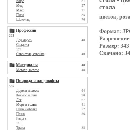
Кофе
81
Мед
стола
37
Мясо
21
Пиво
85
цветок, роз
Шоколад
76
Формат: J
Профессии
262
Разрешение
Дед мороз
48
Размер: 343
Солдаты
174
Скачано: 34
Строитель, стройка
40
Материалы
48
Металл, железо
48
Природа и ландшафты
535
Дороги и шоссе
64
Космос и луна
90
Лес
67
Море и волны
41
Небо и облака
72
Пляж
56
Радуга
110
Трава
35