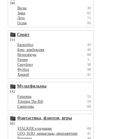
286
Весна
39
Зима
81
Лето
71
Осень
95
Спорт
331
Баскетбол
43
Бокс, кикбоксинг
40
Велосипеды
68
Разное
3
Сноуборд
38
Футбол
98
Хоккей
41
Мультфильмы
142
Futurama
55
Tripping The Rift
18
Симпсоны
69
Фантастика, фэнтези, игры
382
STALKER и радиация
69
UFO, НЛО, пришельцы, инопланетяне
41
Вампиры
40