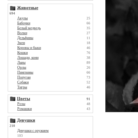
Животные
694
Акулы
25
Бабочки
66
Белый медведь
35
Волки
27
Дельфины
11
Змеи
18
Коровы и быки
46
Кошки
76
Лошади, кони
38
Львы
89
Орлы
26
Пингвины
66
Попугаи
73
Собаки
52
Тигры
46
Цветы
91
Розы
48
Ромашки
43
Девушки
210
Девушки с оружием
103