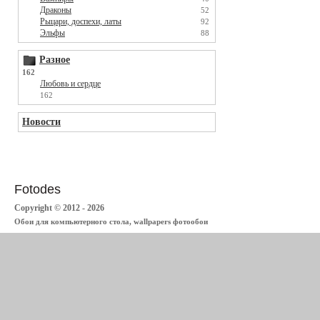
Драконы
52
Рыцари, доспехи, латы
92
Эльфы
88
Разное
162
Любовь и сердце
162
Новости
Fotodes
Copyright © 2012 - 2026
Обои для компьютерного стола, wallpapers фотообои