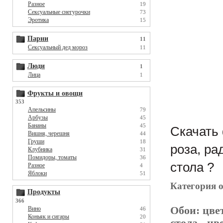
Разное
19
Сексуальные снегурочки
73
Эротика
15
Парни
11
Сексуальный дед мороз
11
Люди
1
Лица
1
Фрукты и овощи
353
Апельсины
79
Арбузы
45
Бананы
45
Скачать 
Вишня, черешня
44
Груши
18
роза, ра
Клубника
31
Помидоры, томаты
36
стола ?
Разное
4
Яблоки
51
Категория 
Продукты
366
Обои:
цвет
Вино
46
Коньяк и сигары
20
стола
- цве