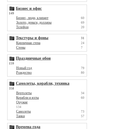
Бизнес и офис
149
Бизнес, люди, клипарт
60
Золото, деньги, доллары
69
Телефон
20
Текстуры и фоны
31
Кирпичная стена
24
Стены
7
Праздничные обои
159
Новый год
79
Рождество
80
Самолеты, корабли, техника
358
Вертолеты
34
Корабли и яхты
60
Оружие
134
Самолеты
73
Танки
57
Времена года