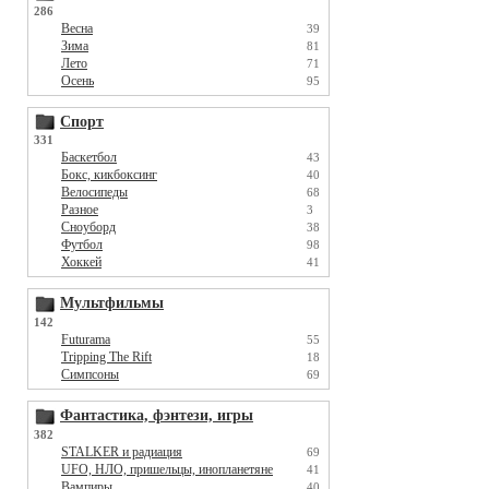
286
Весна
39
Зима
81
Лето
71
Осень
95
Спорт
331
Баскетбол
43
Бокс, кикбоксинг
40
Велосипеды
68
Разное
3
Сноуборд
38
Футбол
98
Хоккей
41
Мультфильмы
142
Futurama
55
Tripping The Rift
18
Симпсоны
69
Фантастика, фэнтези, игры
382
STALKER и радиация
69
UFO, НЛО, пришельцы, инопланетяне
41
Вампиры
40