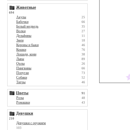
Животные
694
Акулы
25
Бабочки
66
Белый медведь
35
Волки
27
Дельфины
11
Змеи
18
Коровы и быки
46
Кошки
76
Лошади, кони
38
Львы
89
Орлы
26
Пингвины
66
Попугаи
73
Собаки
52
Тигры
46
Цветы
91
Розы
48
Ромашки
43
Девушки
210
Девушки с оружием
103