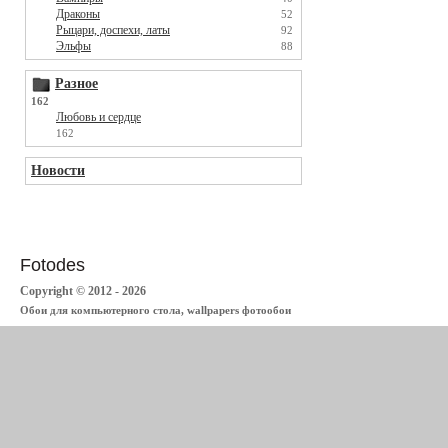
Драконы
52
Рыцари, доспехи, латы
92
Эльфы
88
Разное
162
Любовь и сердце
162
Новости
Fotodes
Copyright © 2012 - 2026
Обои для компьютерного стола, wallpapers фотообои