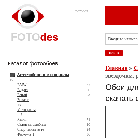
фотобои
FOTO
des
Каталог фотообоев
Главная
»
С
Автомобили и мотоциклы
звездочкм, 
951
BMW
Обои для
82
Bugatti
56
Ferrari
63
скачать 
Porsche
431
Мотоциклы
115
Ралли
74
Салон автомобиля
20
Спортивные авто
24
Формула-1
86