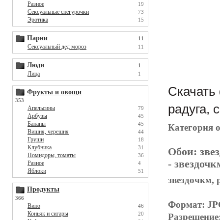
Разное
19
Сексуальные снегурочки
73
Эротика
15
Парни
11
Сексуальный дед мороз
11
Люди
1
Лица
1
Скачать 
Фрукты и овощи
353
радуга, 
Апельсины
79
Арбузы
45
Бананы
45
Категория 
Вишня, черешня
44
Груши
18
Клубника
31
Обои:
зве
Помидоры, томаты
36
- звездочк
Разное
4
Яблоки
51
звездочкм, 
Продукты
366
Формат: J
Вино
46
Коньяк и сигары
20
Разрешение