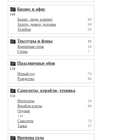
Бизнес и офис
149
Бизнес, люди, клипарт
60
Золото, деньги, доллары
69
Телефон
20
Текстуры и фоны
31
Кирпичная стена
24
Стены
7
Праздничные обои
159
Новый год
79
Рождество
80
Самолеты, корабли, техника
358
Вертолеты
34
Корабли и яхты
60
Оружие
134
Самолеты
73
Танки
57
Времена года