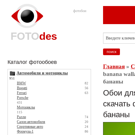
фотобои
FOTO
des
Каталог фотообоев
Главная
»
С
Автомобили и мотоциклы
banana wall
951
бананы
BMW
82
Bugatti
56
Обои для
Ferrari
63
Porsche
скачать 
431
Мотоциклы
115
бананы
Ралли
74
Салон автомобиля
20
Спортивные авто
24
Формула-1
86