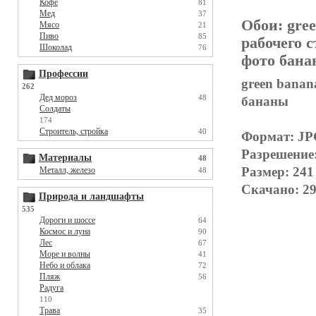
Кофе
81
Мед
37
Обои:
gree
Мясо
21
Пиво
85
рабочего 
Шоколад
76
фото банан
Профессии
green banan
262
Дед мороз
48
бананы
Солдаты
174
Строитель, стройка
40
Формат: J
Разрешение
Материалы
48
Размер: 241
Металл, железо
48
Скачано: 29
Природа и ландшафты
535
Дороги и шоссе
64
Космос и луна
90
Лес
67
Море и волны
41
Небо и облака
72
Пляж
56
Радуга
110
Трава
35