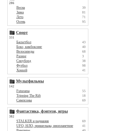
286
Весна
39
Зима
81
Лето
71
Осень
95
Спорт
331
Баскетбол
43
Бокс, кикбоксинг
40
Велосипеды
68
Разное
3
Сноуборд
38
Футбол
98
Хоккей
41
Мультфильмы
142
Futurama
55
Tripping The Rift
18
Симпсоны
69
Фантастика, фэнтези, игры
382
STALKER и радиация
69
UFO, НЛО, пришельцы, инопланетяне
41
Вампиры
40