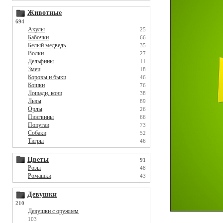
Животные
694
Акулы
25
Бабочки
66
Белый медведь
35
Волки
27
Дельфины
11
Змеи
18
Коровы и быки
46
Кошки
76
Лошади, кони
38
Львы
89
Орлы
26
Пингвины
66
Попугаи
73
Собаки
52
Тигры
46
Цветы
91
Розы
48
Ромашки
43
Девушки
210
Девушки с оружием
103