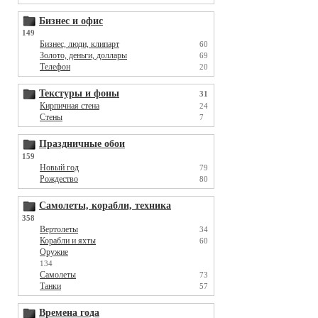
Бизнес и офис
149
Бизнес, люди, клипарт
60
Золото, деньги, доллары
69
Телефон
20
Текстуры и фоны
31
Кирпичная стена
24
Стены
7
Праздничные обои
159
Новый год
79
Рождество
80
Самолеты, корабли, техника
358
Вертолеты
34
Корабли и яхты
60
Оружие
134
Самолеты
73
Танки
57
Времена года