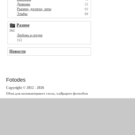
Драконы
52
Рыцари, доспехи, латы
92
Эльфы
88
Разное
162
Любовь и сердце
162
Новости
Fotodes
Copyright © 2012 - 2026
Обои для компьютерного стола, wallpapers фотообои