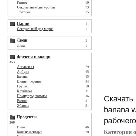
Разное
19
Сексуальные снегурочки
73
Эротика
15
Парни
11
Сексуальный дед мороз
11
Люди
1
Лица
1
Фрукты и овощи
353
Апельсины
79
Арбузы
45
Бананы
45
Вишня, черешня
44
Груши
18
Клубника
31
Помидоры, томаты
36
Скачать 
Разное
4
Яблоки
51
banana w
Продукты
рабочего
366
Вино
46
Категория 
Коньяк и сигары
20