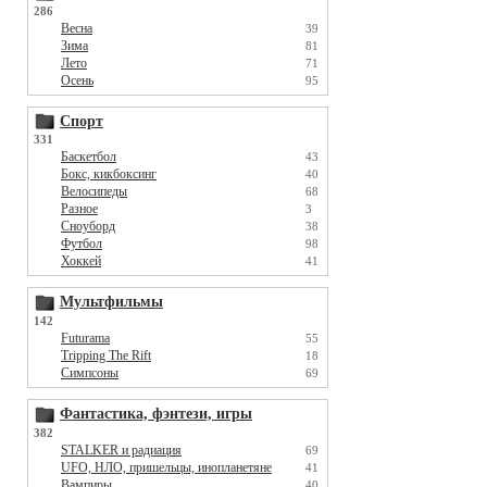
286
Весна
39
Зима
81
Лето
71
Осень
95
Спорт
331
Баскетбол
43
Бокс, кикбоксинг
40
Велосипеды
68
Разное
3
Сноуборд
38
Футбол
98
Хоккей
41
Мультфильмы
142
Futurama
55
Tripping The Rift
18
Симпсоны
69
Фантастика, фэнтези, игры
382
STALKER и радиация
69
UFO, НЛО, пришельцы, инопланетяне
41
Вампиры
40