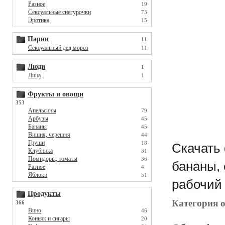
Разное
19
Сексуальные снегурочки
73
Эротика
15
Парни
11
Сексуальный дед мороз
11
Люди
1
Лица
1
Фрукты и овощи
353
Апельсины
79
Арбузы
45
Бананы
45
Вишня, черешня
44
Груши
18
Скачать 
Клубника
31
Помидоры, томаты
36
бананы, 
Разное
4
Яблоки
51
рабочий 
Продукты
Категория 
366
Вино
46
Коньяк и сигары
20