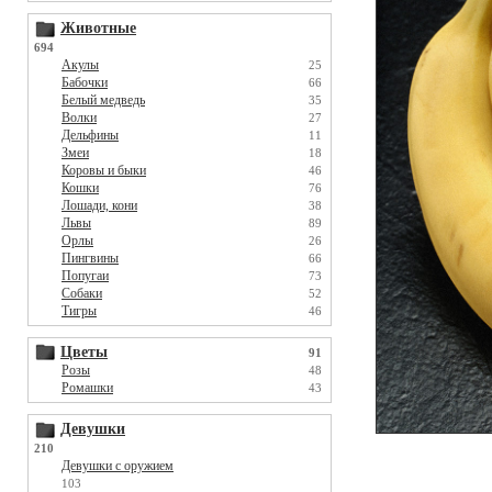
Животные
694
Акулы
25
Бабочки
66
Белый медведь
35
Волки
27
Дельфины
11
Змеи
18
Коровы и быки
46
Кошки
76
Лошади, кони
38
Львы
89
Орлы
26
Пингвины
66
Попугаи
73
Собаки
52
Тигры
46
Цветы
91
Розы
48
Ромашки
43
Девушки
210
Девушки с оружием
103