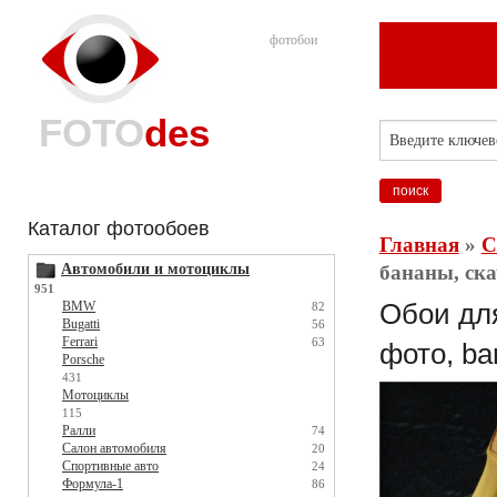
фотобои
FOTO
des
Каталог фотообоев
Главная
»
С
Автомобили и мотоциклы
бананы, ска
951
BMW
Обои для
82
Bugatti
56
Ferrari
63
фото, ba
Porsche
431
Мотоциклы
115
Ралли
74
Салон автомобиля
20
Спортивные авто
24
Формула-1
86