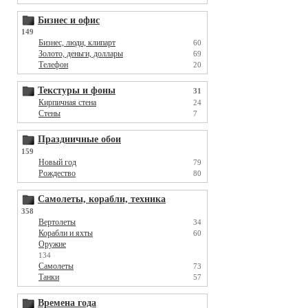
Бизнес и офис
149
Бизнес, люди, клипарт
60
Золото, деньги, доллары
69
Телефон
20
Текстуры и фоны
31
Кирпичная стена
24
Стены
7
Праздничные обои
159
Новый год
79
Рождество
80
Самолеты, корабли, техника
358
Вертолеты
34
Корабли и яхты
60
Оружие
134
Самолеты
73
Танки
57
Времена года