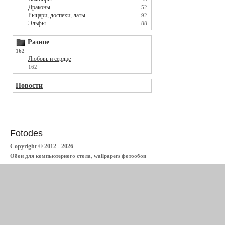
Драконы
52
Рыцари, доспехи, латы
92
Эльфы
88
Разное
162
Любовь и сердце
162
Новости
Fotodes
Copyright © 2012 - 2026
Обои для компьютерного стола, wallpapers фотообои