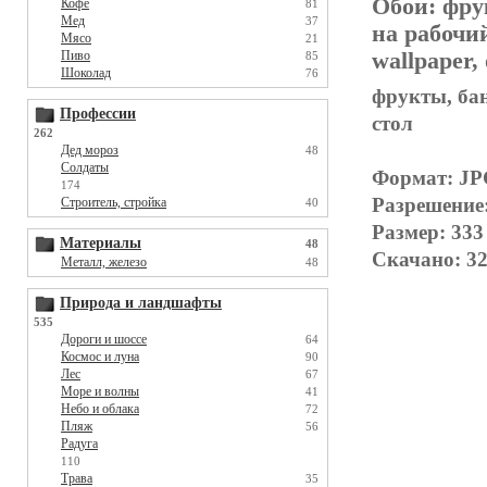
Обои:
фру
Кофе
81
Мед
37
на рабочи
Мясо
21
wallpaper,
Пиво
85
Шоколад
76
фрукты, бан
Профессии
стол
262
Дед мороз
48
Солдаты
Формат: J
174
Разрешение
Строитель, стройка
40
Размер: 333
Материалы
48
Скачано: 32
Металл, железо
48
Природа и ландшафты
535
Дороги и шоссе
64
Космос и луна
90
Лес
67
Море и волны
41
Небо и облака
72
Пляж
56
Радуга
110
Трава
35