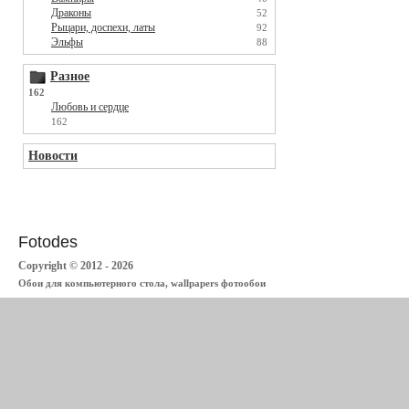
Драконы
52
Рыцари, доспехи, латы
92
Эльфы
88
Разное
162
Любовь и сердце
162
Новости
Fotodes
Copyright © 2012 - 2026
Обои для компьютерного стола, wallpapers фотообои