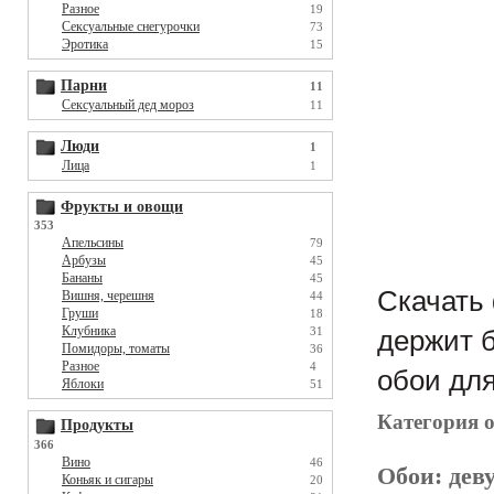
Разное
19
Сексуальные снегурочки
73
Эротика
15
Парни
11
Сексуальный дед мороз
11
Люди
1
Лица
1
Фрукты и овощи
353
Апельсины
79
Арбузы
45
Бананы
45
Скачать 
Вишня, черешня
44
Груши
18
Клубника
31
держит б
Помидоры, томаты
36
Разное
4
обои для
Яблоки
51
Категория 
Продукты
366
Вино
46
Обои:
дев
Коньяк и сигары
20