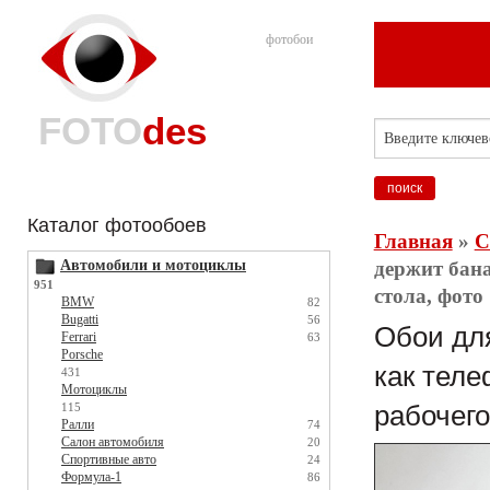
фотобои
FOTO
des
Каталог фотообоев
Главная
»
С
Автомобили и мотоциклы
держит бана
951
стола, фото
BMW
82
Bugatti
56
Обои для
Ferrari
63
Porsche
как теле
431
Мотоциклы
115
рабочего
Ралли
74
Салон автомобиля
20
Спортивные авто
24
Формула-1
86