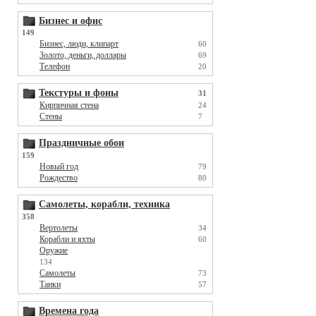
Бизнес и офис
149
Бизнес, люди, клипарт
60
Золото, деньги, доллары
69
Телефон
20
Текстуры и фоны
31
Кирпичная стена
24
Стены
7
Праздничные обои
159
Новый год
79
Рождество
80
Самолеты, корабли, техника
358
Вертолеты
34
Корабли и яхты
60
Оружие
134
Самолеты
73
Танки
57
Времена года