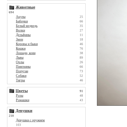
Животные
694
Акулы
25
Бабочки
66
Белый медведь
35
Волки
27
Дельфины
11
Змеи
18
Коровы и быки
46
Кошки
76
Лошади, кони
38
Львы
89
Орлы
26
Пингвины
66
Попугаи
73
Собаки
52
Тигры
46
Цветы
91
Розы
48
Ромашки
43
Девушки
210
Девушки с оружием
103