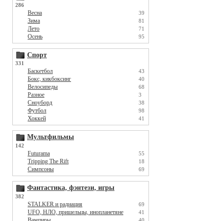
286
Весна
39
Зима
81
Лето
71
Осень
95
Спорт
331
Баскетбол
43
Бокс, кикбоксинг
40
Велосипеды
68
Разное
3
Сноуборд
38
Футбол
98
Хоккей
41
Мультфильмы
142
Futurama
55
Tripping The Rift
18
Симпсоны
69
Фантастика, фэнтези, игры
382
STALKER и радиация
69
UFO, НЛО, пришельцы, инопланетяне
41
Вампиры
40