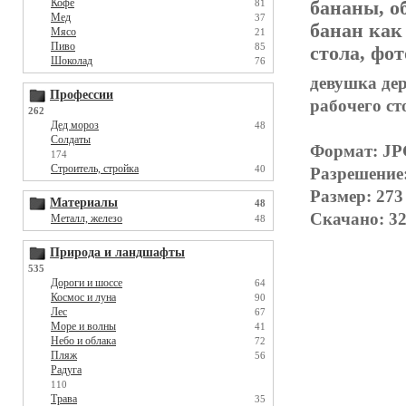
Кофе
бананы, об
81
Мед
37
банан как
Мясо
21
Пиво
85
стола, фот
Шоколад
76
девушка дер
Профессии
рабочего ст
262
Дед мороз
48
Солдаты
Формат: J
174
Строитель, стройка
40
Разрешение
Размер: 273
Материалы
48
Скачано: 32
Металл, железо
48
Природа и ландшафты
535
Дороги и шоссе
64
Космос и луна
90
Лес
67
Море и волны
41
Небо и облака
72
Пляж
56
Радуга
110
Трава
35