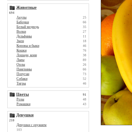
Животные
694
Акулы
25
Бабочки
66
Белый медведь
35
Волки
27
Дельфины
11
Змеи
18
Коровы и быки
46
Кошки
76
Лошади, кони
38
Львы
89
Орлы
26
Пингвины
66
Попугаи
73
Собаки
52
Тигры
46
Цветы
91
Розы
48
Ромашки
43
Девушки
210
Девушки с оружием
103