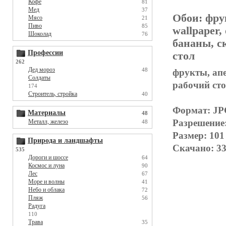
Кофе
81
Мед
37
Обои:
фру
Мясо
21
Пиво
85
wallpaper,
Шоколад
76
бананы, ск
Профессии
стол
262
Дед мороз
48
фрукты, апе
Солдаты
рабочий ст
174
Строитель, стройка
40
Формат: J
Материалы
48
Разрешение
Металл, железо
48
Размер: 101
Природа и ландшафты
Скачано: 33
535
Дороги и шоссе
64
Космос и луна
90
Лес
67
Море и волны
41
Небо и облака
72
Пляж
56
Радуга
110
Трава
35