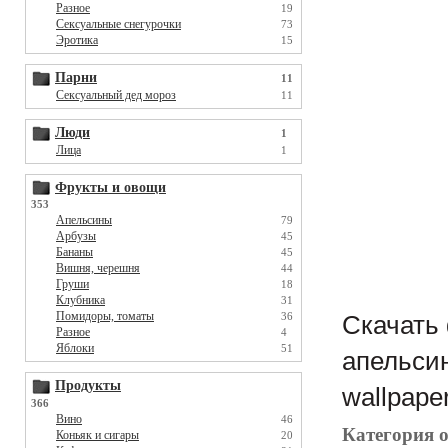
Разное
19
Сексуальные снегурочки
73
Эротика
15
Парни
11
Сексуальный дед мороз
11
Люди
1
Лица
1
Фрукты и овощи
353
Апельсины
79
Арбузы
45
Бананы
45
Вишня, черешня
44
Груши
18
Клубника
31
Помидоры, томаты
36
Скачать 
Разное
4
Яблоки
51
апельсин
Продукты
wallpape
366
Вино
46
Категория 
Коньяк и сигары
20