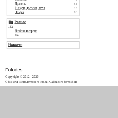
Драконы
52
Рыцари, доспехи, латы
92
Эльфы
88
Разное
162
Любовь и сердце
162
Новости
Fotodes
Copyright © 2012 - 2026
Обои для компьютерного стола, wallpapers фотообои