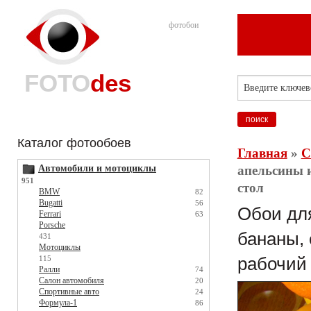
фотобои
FOTO
des
Каталог фотообоев
Главная
»
С
Автомобили и мотоциклы
апельсины и
951
стол
BMW
82
Bugatti
56
Обои для
Ferrari
63
Porsche
бананы, 
431
Мотоциклы
115
рабочий
Ралли
74
Салон автомобиля
20
Спортивные авто
24
Формула-1
86