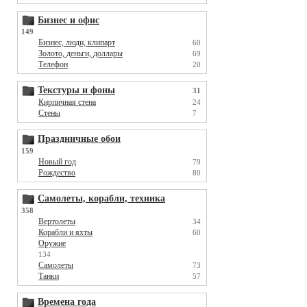
Бизнес и офис
149
Бизнес, люди, клипарт
60
Золото, деньги, доллары
69
Телефон
20
Текстуры и фоны
31
Кирпичная стена
24
Стены
7
Праздничные обои
159
Новый год
79
Рождество
80
Самолеты, корабли, техника
358
Вертолеты
34
Корабли и яхты
60
Оружие
134
Самолеты
73
Танки
57
Времена года