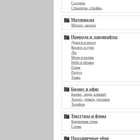
Солдаты
Строитель, стройка
Материалы
Металл, железо
Природа и ландшафты
Дороги и шоссе
Космос и луна
Лес
Море и волны
Небо и облака
Пляж
Радуга
Трава
Бизнес и офис
Бизнес, люди, клипарт
Золото, деньги, доллары
Телефон
Текстуры и фоны
Кирпичная стена
Стены
Праздничные обои