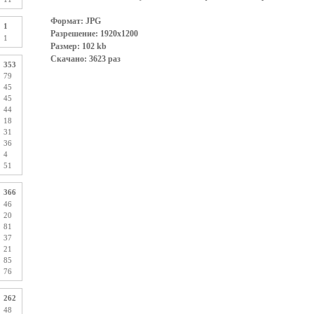
Формат: JPG
1
Разрешение: 1920x1200
1
Размер: 102 kb
Скачано: 3623 раз
353
79
45
45
44
18
31
36
4
51
366
46
20
81
37
21
85
76
262
48