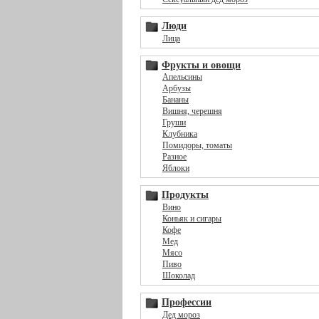
Люди
Лица
Фрукты и овощи
Апельсины
Арбузы
Бананы
Вишня, черешня
Груши
Клубника
Помидоры, томаты
Разное
Яблоки
Продукты
Вино
Коньяк и сигары
Кофе
Мед
Мясо
Пиво
Шоколад
Профессии
Дед мороз