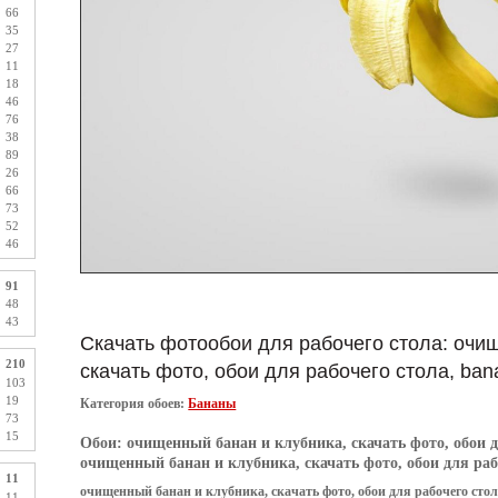
66
35
27
11
18
46
76
38
89
26
66
73
52
46
91
48
43
Скачать фотообои для рабочего стола: очи
210
скачать фото, обои для рабочего стола, ban
103
19
Категория обоев:
Бананы
73
15
Обои:
очищенный банан и клубника, скачать фото, обои дл
очищенный банан и клубника, скачать фото, обои для рабо
11
очищенный банан и клубника, скачать фото, обои для рабочего стол
11