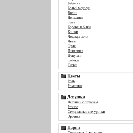
Бабочки
Белый медведь
Волки
Дельфины
Змеи
Коровы и быки
Кошки
Лошади, кони
Львы
Орлы
Пингвины
Попугаи
Собаки
Тигры
Цветы
Розы
Ромашки
Девушки
Девушки с оружием
Разное
Сексуальные снегурочки
Эротика
Парни
Сексуальный дед мороз