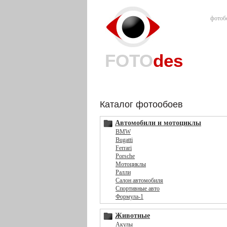
фотоб
FOTO
des
Каталог фотообоев
Автомобили и мотоциклы
BMW
Bugatti
Ferrari
Porsche
Мотоциклы
Ралли
Салон автомобиля
Спортивные авто
Формула-1
Животные
Акулы