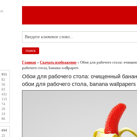
ои
Главная
»
Скачать изображение
»
Обои для рабочего стола: очищен
рабочего стола, banana wallpapers
951
Обои для рабочего стола: очищенный банан 
82
обои для рабочего стола, banana wallpapers
56
63
431
115
74
20
24
86
694
25