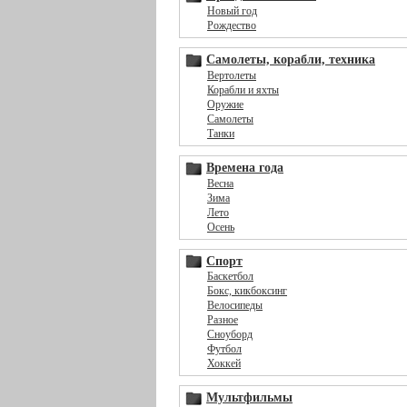
Новый год
Рождество
Самолеты, корабли, техника
Вертолеты
Корабли и яхты
Оружие
Самолеты
Танки
Времена года
Весна
Зима
Лето
Осень
Спорт
Баскетбол
Бокс, кикбоксинг
Велосипеды
Разное
Сноуборд
Футбол
Хоккей
Мультфильмы