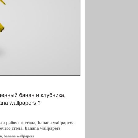
щенный банан и клубника,
ana wallpapers ?
я рабочего стола, banana wallpapers
-
чего стола, banana wallpapers
а, banana wallpapers