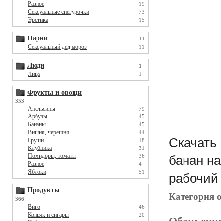
Разное
19
Сексуальные снегурочки
73
Эротика
15
Парни
11
Сексуальный дед мороз
11
Люди
1
Лица
1
Фрукты и овощи
353
Апельсины
79
Арбузы
45
Бананы
45
Вишня, черешня
44
Скачать
Груши
18
Клубника
31
Помидоры, томаты
36
банан на
Разное
4
Яблоки
51
рабочий 
Продукты
Категория 
366
Вино
46
Коньяк и сигары
20
Обои:
очи