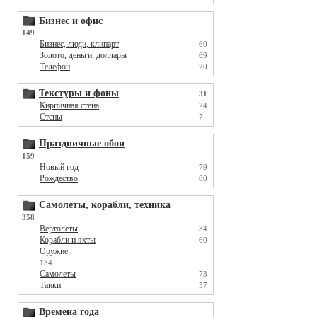
Бизнес и офис
149
Бизнес, люди, клипарт
60
Золото, деньги, доллары
69
Телефон
20
Текстуры и фоны
31
Кирпичная стена
24
Стены
7
Праздничные обои
159
Новый год
79
Рождество
80
Самолеты, корабли, техника
358
Вертолеты
34
Корабли и яхты
60
Оружие
134
Самолеты
73
Танки
57
Времена года