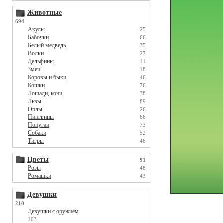
Животные
694
Акулы
25
Бабочки
66
Белый медведь
35
Волки
27
Дельфины
11
Змеи
18
Коровы и быки
46
Кошки
76
Лошади, кони
38
Львы
89
Орлы
26
Пингвины
66
Попугаи
73
Собаки
52
Тигры
46
Цветы
91
Розы
48
Ромашки
43
Девушки
210
Девушки с оружием
103