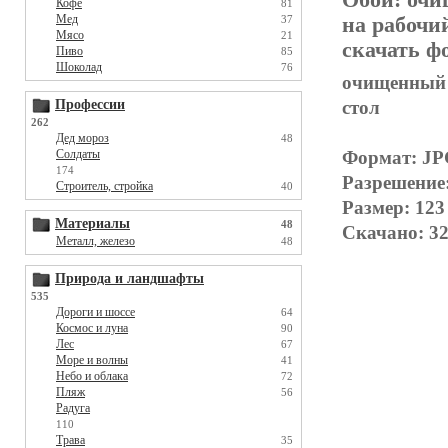
Кофе
81
Мед
на рабочи
37
Мясо
21
скачать фо
Пиво
85
Шоколад
76
очищенный б
стол
Профессии
262
Дед мороз
48
Формат: J
Солдаты
174
Разрешение
Строитель, стройка
40
Размер: 123
Материалы
48
Скачано: 32
Металл, железо
48
Природа и ландшафты
535
Дороги и шоссе
64
Космос и луна
90
Лес
67
Море и волны
41
Небо и облака
72
Пляж
56
Радуга
110
Трава
35