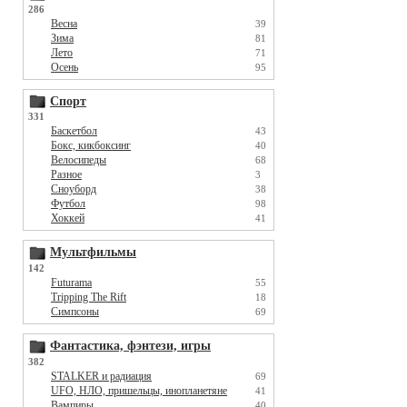
286
Весна
39
Зима
81
Лето
71
Осень
95
Спорт
331
Баскетбол
43
Бокс, кикбоксинг
40
Велосипеды
68
Разное
3
Сноуборд
38
Футбол
98
Хоккей
41
Мультфильмы
142
Futurama
55
Tripping The Rift
18
Симпсоны
69
Фантастика, фэнтези, игры
382
STALKER и радиация
69
UFO, НЛО, пришельцы, инопланетяне
41
Вампиры
40