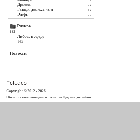
Драконы
52
Рыцари, доспехи, латы
92
Эльфы
88
Разное
162
Любовь и сердце
162
Новости
Fotodes
Copyright © 2012 - 2026
Обои для компьютерного стола, wallpapers фотообои