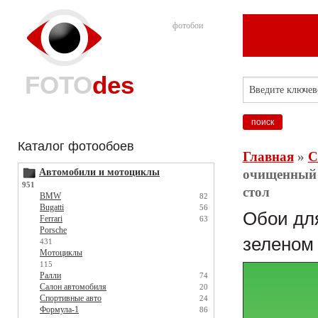
фотобои
FOTO
des
Каталог фотообоев
Главная
»
С
Автомобили и мотоциклы
очищенный б
951
стол
BMW
82
Bugatti
56
Обои для
Ferrari
63
Porsche
зеленом 
431
Мотоциклы
115
Ралли
74
Салон автомобиля
20
Спортивные авто
24
Формула-1
86