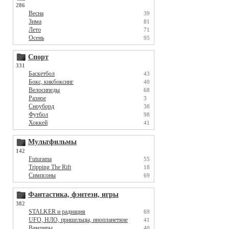
286
Весна
39
Зима
81
Лето
71
Осень
95
Спорт
331
Баскетбол
43
Бокс, кикбоксинг
40
Велосипеды
68
Разное
3
Сноуборд
38
Футбол
98
Хоккей
41
Мультфильмы
142
Futurama
55
Tripping The Rift
18
Симпсоны
69
Фантастика, фэнтези, игры
382
STALKER и радиация
69
UFO, НЛО, пришельцы, инопланетяне
41
Вампиры
40