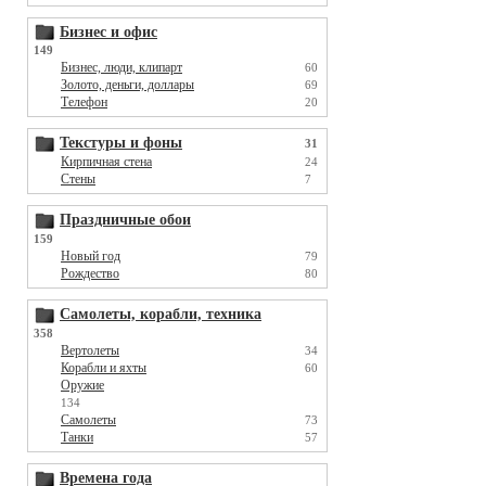
Бизнес и офис
149
Бизнес, люди, клипарт
60
Золото, деньги, доллары
69
Телефон
20
Текстуры и фоны
31
Кирпичная стена
24
Стены
7
Праздничные обои
159
Новый год
79
Рождество
80
Самолеты, корабли, техника
358
Вертолеты
34
Корабли и яхты
60
Оружие
134
Самолеты
73
Танки
57
Времена года