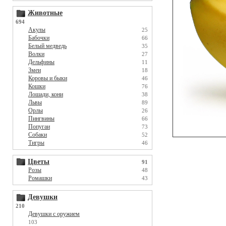
Животные
694
Акулы
25
Бабочки
66
Белый медведь
35
Волки
27
Дельфины
11
Змеи
18
Коровы и быки
46
Кошки
76
Лошади, кони
38
Львы
89
Орлы
26
Пингвины
66
Попугаи
73
Собаки
52
Тигры
46
Цветы
91
Розы
48
Ромашки
43
Девушки
210
Девушки с оружием
103