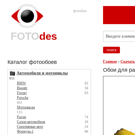
фотобои
FOTO
des
Каталог фотообоев
Главная
»
Скачать
Обои для ра
Автомобили и мотоциклы
951
BMW
82
Bugatti
56
Ferrari
63
Porsche
431
Мотоциклы
115
Ралли
74
Салон автомобиля
20
Спортивные авто
24
Формула-1
86