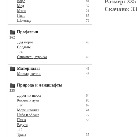
Размер: 335
Кофе
81
Мед
37
Скачано: 33
Мясо
21
Пиво
85
Шоколад
76
Профессии
262
Дед мороз
48
Солдаты
174
Строитель, стройка
40
Материалы
48
Металл, железо
48
Природа и ландшафты
535
Дороги и шоссе
64
Космос и луна
90
Лес
67
Море и волны
41
Небо и облака
72
Пляж
56
Радуга
110
Трава
35