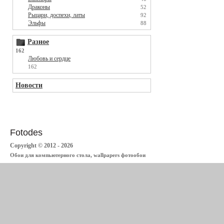
Драконы
52
Рыцари, доспехи, латы
92
Эльфы
88
Разное
162
Любовь и сердце
162
Новости
Fotodes
Copyright © 2012 - 2026
Обои для компьютерного стола, wallpapers фотообои