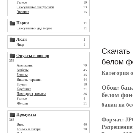
Разное
19
Сексуальные снегурочки
73
Эротика
15
Парни
11
Сексуальный дед мороз
11
Люди
1
Лица
1
Скачать 
Фрукты и овощи
белом фо
353
Апельсины
79
Арбузы
45
Категория 
Бананы
45
Вишня, черешня
44
Груши
18
Обои:
бан
Клубника
31
белом фон
Помидоры, томаты
36
Разное
4
Яблоки
банан на бе
51
Продукты
Формат: J
366
Вино
46
Разрешение
Коньяк и сигары
20