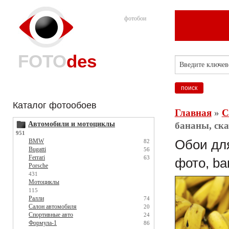
фотобои
FOTO
des
Каталог фотообоев
Главная
»
С
Автомобили и мотоциклы
бананы, ска
951
BMW
Обои для
82
Bugatti
56
Ferrari
63
фото, ba
Porsche
431
Мотоциклы
115
Ралли
74
Салон автомобиля
20
Спортивные авто
24
Формула-1
86