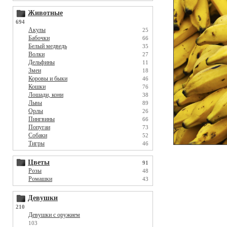
Животные
694
Акулы
25
Бабочки
66
Белый медведь
35
Волки
27
Дельфины
11
Змеи
18
Коровы и быки
46
Кошки
76
Лошади, кони
38
Львы
89
Орлы
26
Пингвины
66
Попугаи
73
Собаки
52
Тигры
46
Цветы
91
Розы
48
Ромашки
43
Девушки
210
Девушки с оружием
103