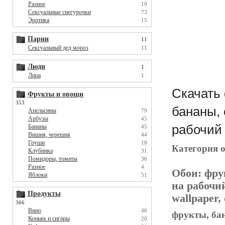
Разное
19
Сексуальные снегурочки
73
Эротика
15
Парни
11
Сексуальный дед мороз
11
Люди
1
Лица
1
Скачать 
Фрукты и овощи
353
бананы, 
Апельсины
79
Арбузы
45
рабочий 
Бананы
45
Вишня, черешня
44
Груши
18
Категория 
Клубника
31
Помидоры, томаты
36
Разное
4
Обои:
фру
Яблоки
51
на рабочи
Продукты
wallpaper,
366
Вино
46
фрукты, бан
Коньяк и сигары
20