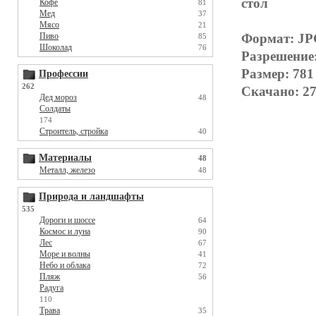
стол
Кофе
81
Мед
37
Мясо
21
Пиво
Формат: J
85
Шоколад
76
Разрешение
Размер: 781
Профессии
262
Скачано: 27
Дед мороз
48
Солдаты
174
Строитель, стройка
40
Материалы
48
Металл, железо
48
Природа и ландшафты
535
Дороги и шоссе
64
Космос и луна
90
Лес
67
Море и волны
41
Небо и облака
72
Пляж
56
Радуга
110
Трава
35