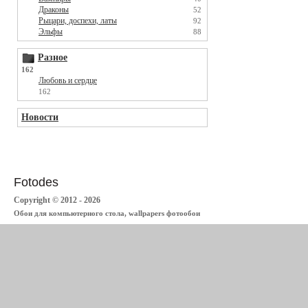
Драконы
52
Рыцари, доспехи, латы
92
Эльфы
88
Разное
162
Любовь и сердце
162
Новости
Fotodes
Copyright © 2012 - 2026
Обои для компьютерного стола, wallpapers фотообои