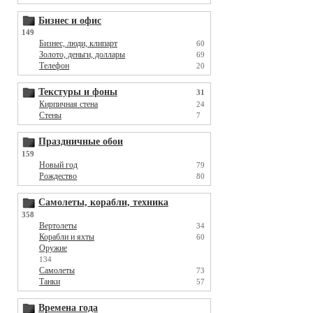
Бизнес и офис
149
Бизнес, люди, клипарт
60
Золото, деньги, доллары
69
Телефон
20
Текстуры и фоны
31
Кирпичная стена
24
Стены
7
Праздничные обои
159
Новый год
79
Рождество
80
Самолеты, корабли, техника
358
Вертолеты
34
Корабли и яхты
60
Оружие
134
Самолеты
73
Танки
57
Времена года