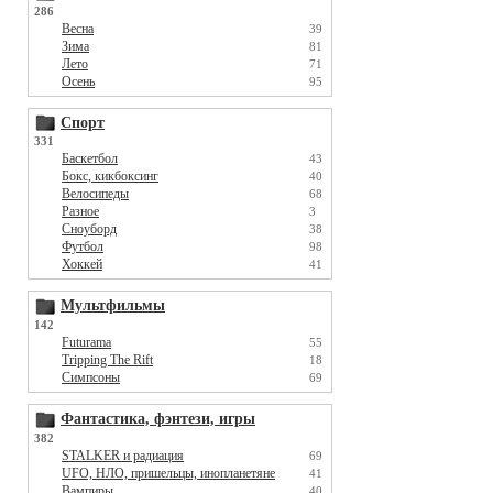
286
Весна
39
Зима
81
Лето
71
Осень
95
Спорт
331
Баскетбол
43
Бокс, кикбоксинг
40
Велосипеды
68
Разное
3
Сноуборд
38
Футбол
98
Хоккей
41
Мультфильмы
142
Futurama
55
Tripping The Rift
18
Симпсоны
69
Фантастика, фэнтези, игры
382
STALKER и радиация
69
UFO, НЛО, пришельцы, инопланетяне
41
Вампиры
40