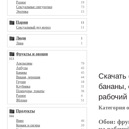
Разное
19
Сексуальные снегурочки
73
Эротика
15
Парни
11
Сексуальный дед мороз
11
Люди
1
Лица
1
Фрукты и овощи
353
Апельсины
79
Арбузы
45
Бананы
45
Скачать 
Вишня, черешня
44
Груши
18
бананы, 
Клубника
31
Помидоры, томаты
36
рабочий 
Разное
4
Яблоки
51
Категория 
Продукты
366
Обои:
фру
Вино
46
Коньяк и сигары
20
на рабочи