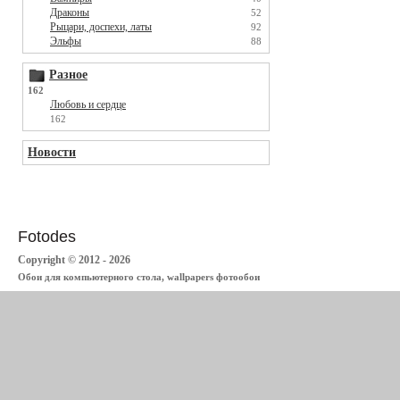
Драконы
52
Рыцари, доспехи, латы
92
Эльфы
88
Разное
162
Любовь и сердце
162
Новости
Fotodes
Copyright © 2012 - 2026
Обои для компьютерного стола, wallpapers фотообои