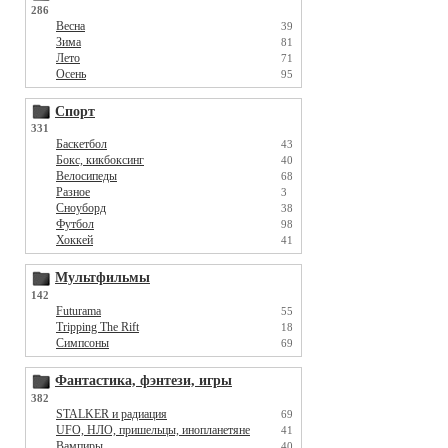
286
Весна
39
Зима
81
Лето
71
Осень
95
Спорт
331
Баскетбол
43
Бокс, кикбоксинг
40
Велосипеды
68
Разное
3
Сноуборд
38
Футбол
98
Хоккей
41
Мультфильмы
142
Futurama
55
Tripping The Rift
18
Симпсоны
69
Фантастика, фэнтези, игры
382
STALKER и радиация
69
UFO, НЛО, пришельцы, инопланетяне
41
Вампиры
40