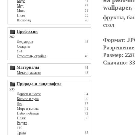
Кофе
81
Мед
wallpaper,
37
Мясо
21
Пиво
85
фрукты, бан
Шоколад
76
стол
Профессии
262
Формат: J
Дед мороз
48
Разрешение:
Солдаты
174
Размер: 228
Строитель, стройка
40
Скачано: 33
Материалы
48
Металл, железо
48
Природа и ландшафты
535
Дороги и шоссе
64
Космос и луна
90
Лес
67
Море и волны
41
Небо и облака
72
Пляж
56
Радуга
110
Трава
35