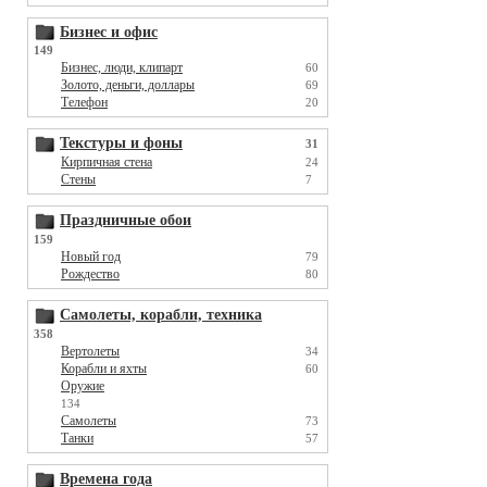
Бизнес и офис
149
Бизнес, люди, клипарт
60
Золото, деньги, доллары
69
Телефон
20
Текстуры и фоны
31
Кирпичная стена
24
Стены
7
Праздничные обои
159
Новый год
79
Рождество
80
Самолеты, корабли, техника
358
Вертолеты
34
Корабли и яхты
60
Оружие
134
Самолеты
73
Танки
57
Времена года