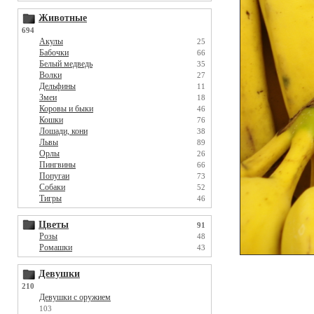
Животные
694
Акулы
25
Бабочки
66
Белый медведь
35
Волки
27
Дельфины
11
Змеи
18
Коровы и быки
46
Кошки
76
Лошади, кони
38
Львы
89
Орлы
26
Пингвины
66
Попугаи
73
Собаки
52
Тигры
46
Цветы
91
Розы
48
Ромашки
43
Девушки
210
Девушки с оружием
103