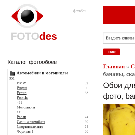
фотобои
FOTO
des
Каталог фотообоев
Главная
»
С
Автомобили и мотоциклы
бананы, ска
951
BMW
Обои для
82
Bugatti
56
Ferrari
63
фото, ba
Porsche
431
Мотоциклы
115
Ралли
74
Салон автомобиля
20
Спортивные авто
24
Формула-1
86