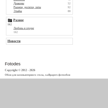
Драконы
52
Рыцари, доспехи, латы
92
Эльфы
88
Разное
162
Любовь и сердце
162
Новости
Fotodes
Copyright © 2012 - 2026
Обои для компьютерного стола, wallpapers фотообои