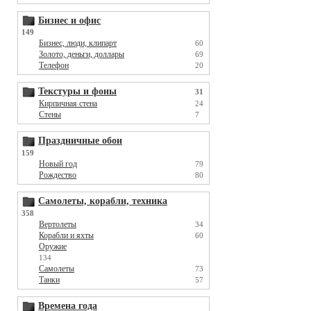
Бизнес и офис
149
Бизнес, люди, клипарт
60
Золото, деньги, доллары
69
Телефон
20
Текстуры и фоны
31
Кирпичная стена
24
Стены
7
Праздничные обои
159
Новый год
79
Рождество
80
Самолеты, корабли, техника
358
Вертолеты
34
Корабли и яхты
60
Оружие
134
Самолеты
73
Танки
57
Времена года