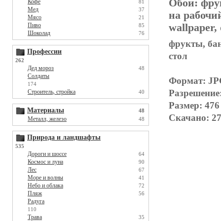
Обои:
фру
Кофе
81
Мед
37
на рабочи
Мясо
21
wallpaper,
Пиво
85
Шоколад
76
фрукты, бан
Профессии
стол
262
Дед мороз
48
Солдаты
Формат: J
174
Разрешение
Строитель, стройка
40
Размер: 476
Материалы
48
Скачано: 27
Металл, железо
48
Природа и ландшафты
535
Дороги и шоссе
64
Космос и луна
90
Лес
67
Море и волны
41
Небо и облака
72
Пляж
56
Радуга
110
Трава
35