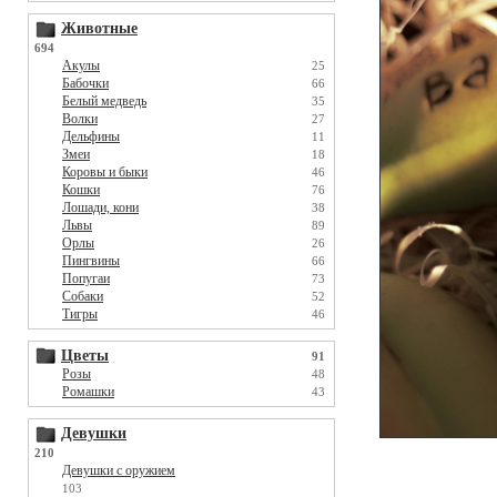
Животные
694
Акулы
25
Бабочки
66
Белый медведь
35
Волки
27
Дельфины
11
Змеи
18
Коровы и быки
46
Кошки
76
Лошади, кони
38
Львы
89
Орлы
26
Пингвины
66
Попугаи
73
Собаки
52
Тигры
46
Цветы
91
Розы
48
Ромашки
43
Девушки
210
Девушки с оружием
103