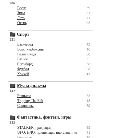
286
Весна
39
Зима
81
Лето
71
Осень
95
Спорт
331
Баскетбол
43
Бокс, кикбоксинг
40
Велосипеды
68
Разное
3
Сноуборд
38
Футбол
98
Хоккей
41
Мультфильмы
142
Futurama
55
Tripping The Rift
18
Симпсоны
69
Фантастика, фэнтези, игры
382
STALKER и радиация
69
UFO, НЛО, пришельцы, инопланетяне
41
Вампиры
40