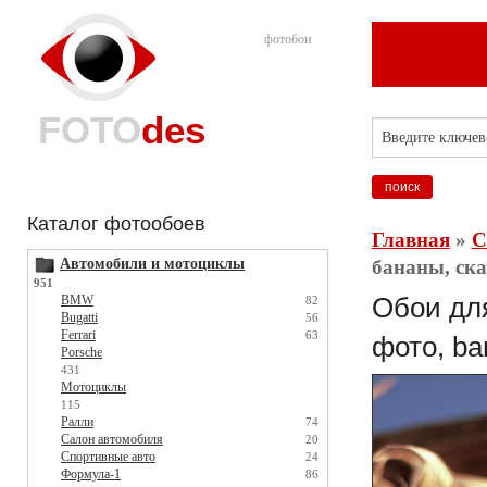
фотобои
FOTO
des
Каталог фотообоев
Главная
»
С
Автомобили и мотоциклы
бананы, ска
951
BMW
Обои для
82
Bugatti
56
Ferrari
63
фото, ba
Porsche
431
Мотоциклы
115
Ралли
74
Салон автомобиля
20
Спортивные авто
24
Формула-1
86