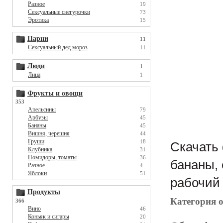
Разное
19
Сексуальные снегурочки
73
Эротика
15
Парни
11
Сексуальный дед мороз
11
Люди
1
Лица
1
Фрукты и овощи
353
Апельсины
79
Арбузы
45
Бананы
45
Вишня, черешня
44
Груши
18
Скачать 
Клубника
31
Помидоры, томаты
36
бананы, 
Разное
4
Яблоки
51
рабочий 
Продукты
Категория 
366
Вино
46
Коньяк и сигары
20