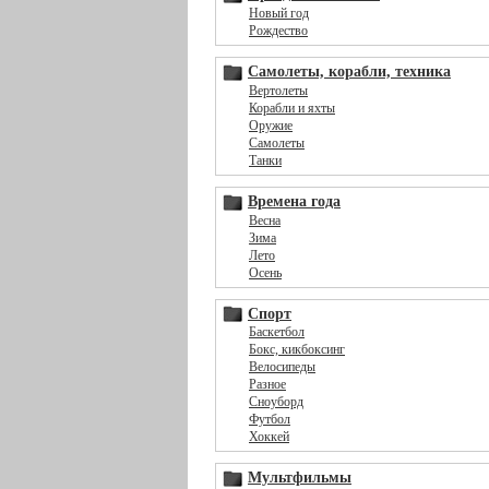
Новый год
Рождество
Самолеты, корабли, техника
Вертолеты
Корабли и яхты
Оружие
Самолеты
Танки
Времена года
Весна
Зима
Лето
Осень
Спорт
Баскетбол
Бокс, кикбоксинг
Велосипеды
Разное
Сноуборд
Футбол
Хоккей
Мультфильмы