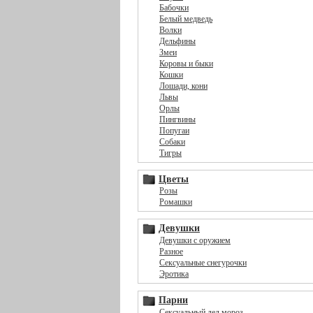
Бабочки
Белый медведь
Волки
Дельфины
Змеи
Коровы и быки
Кошки
Лошади, кони
Львы
Орлы
Пингвины
Попугаи
Собаки
Тигры
Цветы
Розы
Ромашки
Девушки
Девушки с оружием
Разное
Сексуальные снегурочки
Эротика
Парни
Сексуальный дед мороз