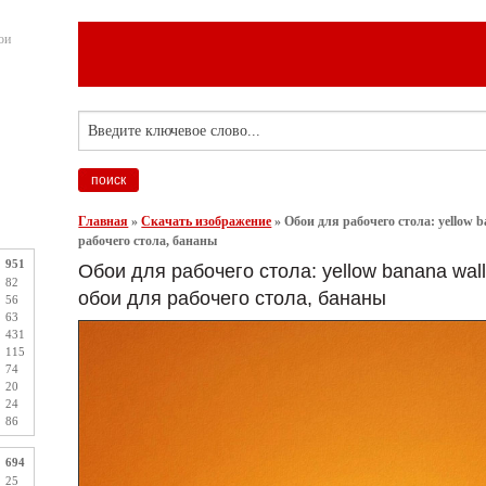
ои
Главная
»
Скачать изображение
»
Обои для рабочего стола: yellow b
рабочего стола, бананы
951
Обои для рабочего стола: yellow banana wall
82
обои для рабочего стола, бананы
56
63
431
115
74
20
24
86
694
25