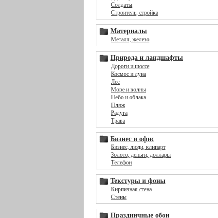
Солдаты
Строитель, стройка
Материалы
Металл, железо
Природа и ландшафты
Дороги и шоссе
Космос и луна
Лес
Море и волны
Небо и облака
Пляж
Радуга
Трава
Бизнес и офис
Бизнес, люди, клипарт
Золото, деньги, доллары
Телефон
Текстуры и фоны
Кирпичная стена
Стены
Праздничные обои