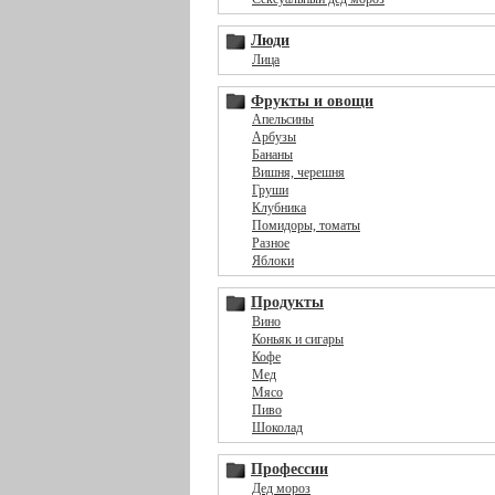
Люди
Лица
Фрукты и овощи
Апельсины
Арбузы
Бананы
Вишня, черешня
Груши
Клубника
Помидоры, томаты
Разное
Яблоки
Продукты
Вино
Коньяк и сигары
Кофе
Мед
Мясо
Пиво
Шоколад
Профессии
Дед мороз