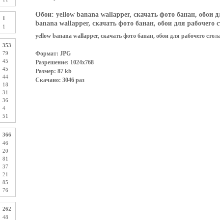
Обои:
yellow banana wallapper, скачать фото банан, обои 
1
banana wallapper, скачать фото банан, обои для рабочего 
1
yellow banana wallapper, скачать фото банан, обои для рабочего стол
353
Формат: JPG
79
45
Разрешение: 1024x768
45
Размер: 87 kb
44
Скачано: 3046 раз
18
31
36
4
51
366
46
20
81
37
21
85
76
262
48