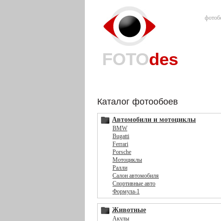
фотоб
FOTO
des
Каталог фотообоев
Автомобили и мотоциклы
BMW
Bugatti
Ferrari
Porsche
Мотоциклы
Ралли
Салон автомобиля
Спортивные авто
Формула-1
Животные
Акулы