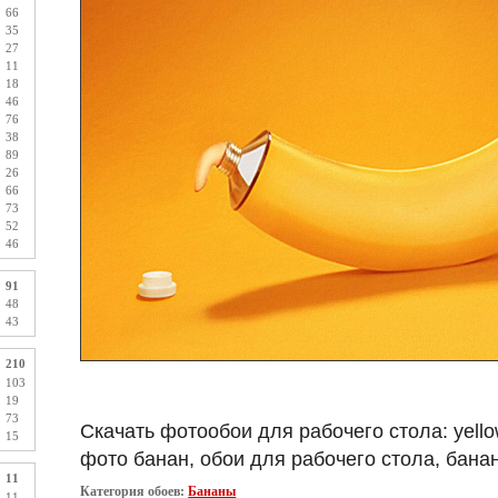
66
35
27
11
18
46
76
38
89
26
66
73
52
46
91
48
43
210
103
19
73
Скачать фотообои для рабочего стола: yello
15
фото банан, обои для рабочего стола, бана
11
Категория обоев:
Бананы
11