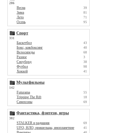
286
Весна
39
Зима
81
Лето
71
Осень
95
Спорт
331
Баскетбол
43
Бокс, кикбоксинг
40
Велосипеды
68
Разное
3
Сноуборд
38
Футбол
98
Хоккей
41
Мультфильмы
142
Futurama
55
Tripping The Rift
18
Симпсоны
69
Фантастика, фэнтези, игры
382
STALKER и радиация
69
UFO, НЛО, пришельцы, инопланетяне
41
Вампиры
40