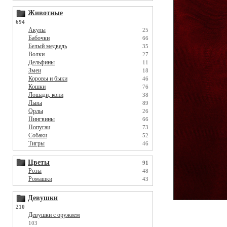
Животные
694
Акулы
25
Бабочки
66
Белый медведь
35
Волки
27
Дельфины
11
Змеи
18
Коровы и быки
46
Кошки
76
Лошади, кони
38
Львы
89
Орлы
26
Пингвины
66
Попугаи
73
Собаки
52
Тигры
46
Цветы
91
Розы
48
Ромашки
43
Девушки
210
Девушки с оружием
103