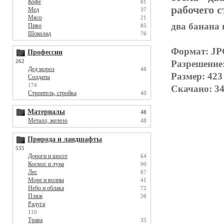
Кофе
81
рабочего с
Мед
37
Мясо
21
два банана 
Пиво
85
Шоколад
76
Формат: J
Профессии
262
Разрешение
Дед мороз
48
Размер: 423
Солдаты
174
Скачано: 34
Строитель, стройка
40
Материалы
48
Металл, железо
48
Природа и ландшафты
535
Дороги и шоссе
64
Космос и луна
90
Лес
67
Море и волны
41
Небо и облака
72
Пляж
56
Радуга
110
Трава
35