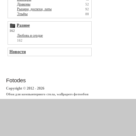
Драконы
52
Рыцари, доспехи, латы
92
Эльфы
88
Разное
162
Любовь и сердце
162
Новости
Fotodes
Copyright © 2012 - 2026
Обои для компьютерного стола, wallpapers фотообои