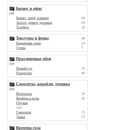
Бизнес и офис
149
Бизнес, люди, клипарт
60
Золото, деньги, доллары
69
Телефон
20
Текстуры и фоны
31
Кирпичная стена
24
Стены
7
Праздничные обои
159
Новый год
79
Рождество
80
Самолеты, корабли, техника
358
Вертолеты
34
Корабли и яхты
60
Оружие
134
Самолеты
73
Танки
57
Времена года