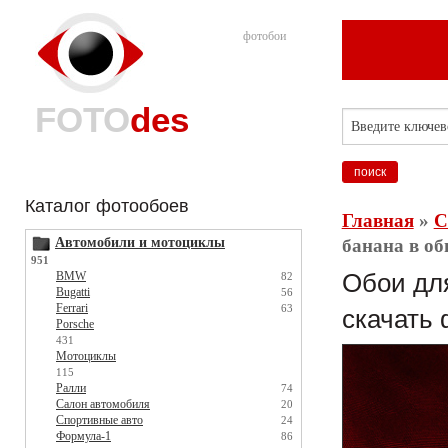
фотобои
FOTO
des
Каталог фотообоев
Главная
»
С
Автомобили и мотоциклы
банана в об
951
BMW
Обои для
82
Bugatti
56
Ferrari
63
скачать 
Porsche
431
Мотоциклы
115
Ралли
74
Салон автомобиля
20
Спортивные авто
24
Формула-1
86