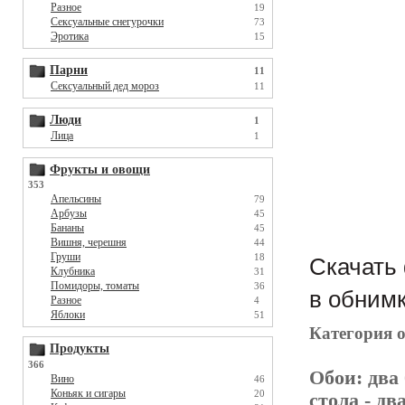
Разное
19
Сексуальные снегурочки
73
Эротика
15
Парни
11
Сексуальный дед мороз
11
Люди
1
Лица
1
Фрукты и овощи
353
Апельсины
79
Арбузы
45
Бананы
45
Вишня, черешня
44
Груши
18
Скачать 
Клубника
31
Помидоры, томаты
36
в обнимк
Разное
4
Яблоки
51
Категория 
Продукты
366
Обои:
два
Вино
46
Коньяк и сигары
20
стола
- дв