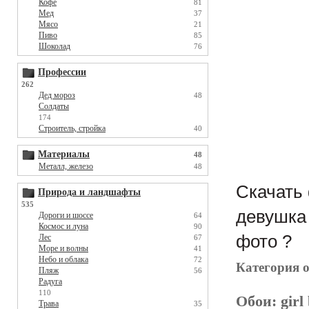
Кофе
81
Мед
37
Мясо
21
Пиво
85
Шоколад
76
Профессии
262
Дед мороз
48
Солдаты
174
Строитель, стройка
40
Материалы
48
Металл, железо
48
Скачать 
Природа и ландшафты
535
девушка 
Дороги и шоссе
64
Космос и луна
90
фото ?
Лес
67
Море и волны
41
Небо и облака
72
Категория 
Пляж
56
Радуга
110
Обои:
girl
Трава
35