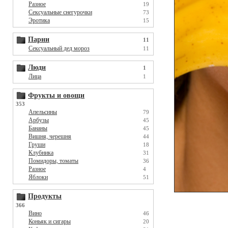
Разное
19
Сексуальные снегурочки
73
Эротика
15
Парни
11
Сексуальный дед мороз
11
Люди
1
Лица
1
Фрукты и овощи
353
Апельсины
79
Арбузы
45
Бананы
45
Вишня, черешня
44
Груши
18
Клубника
31
Помидоры, томаты
36
Разное
4
Яблоки
51
Продукты
366
Вино
46
Коньяк и сигары
20