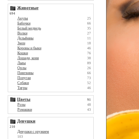
Животные
694
Акулы
25
Бабочки
66
Белый медведь
35
Волки
27
Дельфины
11
Змеи
18
Коровы и быки
46
Кошки
76
Лошади, кони
38
Львы
89
Орлы
26
Пингвины
66
Попугаи
73
Собаки
52
Тигры
46
Цветы
91
Розы
48
Ромашки
43
Девушки
210
Девушки с оружием
103