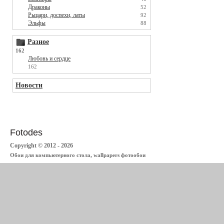
Драконы
52
Рыцари, доспехи, латы
92
Эльфы
88
Разное
162
Любовь и сердце
162
Новости
Fotodes
Copyright © 2012 - 2026
Обои для компьютерного стола, wallpapers фотообои