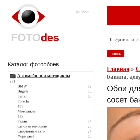
фотобои
FOTO
des
Каталог фотообоев
Главная
»
С
Автомобили и мотоциклы
banana, дев
951
BMW
Обои для
82
Bugatti
56
Ferrari
63
сосет ба
Porsche
431
Мотоциклы
115
Ралли
74
Салон автомобиля
20
Спортивные авто
24
Формула-1
86