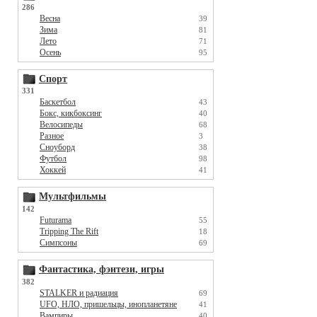
286
Весна
39
Зима
81
Лето
71
Осень
95
Спорт
331
Баскетбол
43
Бокс, кикбоксинг
40
Велосипеды
68
Разное
3
Сноуборд
38
Футбол
98
Хоккей
41
Мультфильмы
142
Futurama
55
Tripping The Rift
18
Симпсоны
69
Фантастика, фэнтези, игры
382
STALKER и радиация
69
UFO, НЛО, пришельцы, инопланетяне
41
Вампиры
40