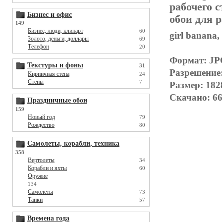
рабочего с
Бизнес и офис
обои для р
149
Бизнес, люди, клипарт
60
girl banana,
Золото, деньги, доллары
69
Телефон
20
Формат: J
Текстуры и фоны
31
Разрешение
Кирпичная стена
24
Стены
7
Размер: 182
Скачано: 66
Праздничные обои
159
Новый год
79
Рождество
80
Самолеты, корабли, техника
358
Вертолеты
34
Корабли и яхты
60
Оружие
134
Самолеты
73
Танки
57
Времена года