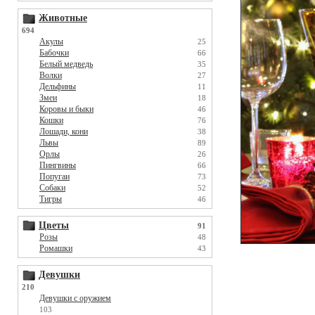
Животные
694
Акулы
25
Бабочки
66
Белый медведь
35
Волки
27
Дельфины
11
Змеи
18
Коровы и быки
46
Кошки
76
Лошади, кони
38
Львы
89
Орлы
26
Пингвины
66
Попугаи
73
Собаки
52
Тигры
46
Цветы
91
Розы
48
Ромашки
43
Девушки
210
Девушки с оружием
103