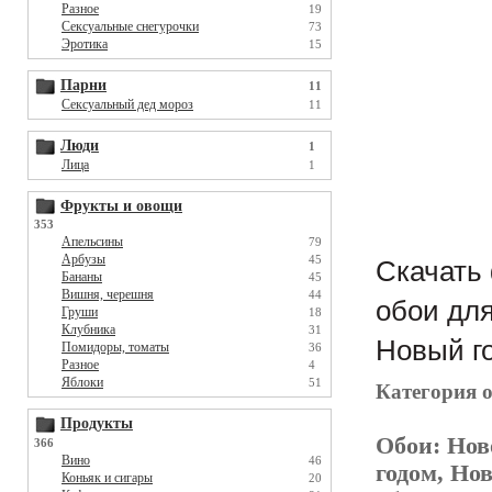
Разное
19
Сексуальные снегурочки
73
Эротика
15
Парни
11
Сексуальный дед мороз
11
Люди
1
Лица
1
Фрукты и овощи
353
Апельсины
79
Арбузы
45
Скачать 
Бананы
45
Вишня, черешня
44
обои для
Груши
18
Клубника
31
Новый го
Помидоры, томаты
36
Разное
4
Яблоки
51
Категория 
Продукты
Обои:
Нов
366
Вино
46
годом, Но
Коньяк и сигары
20