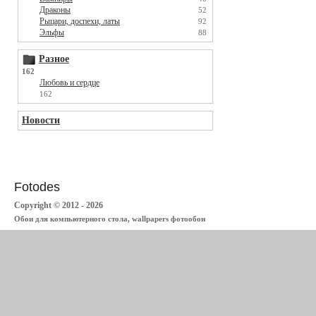
Драконы
52
Рыцари, доспехи, латы
92
Эльфы
88
Разное
162
Любовь и сердце
162
Новости
Fotodes
Copyright © 2012 - 2026
Обои для компьютерного стола, wallpapers фотообои