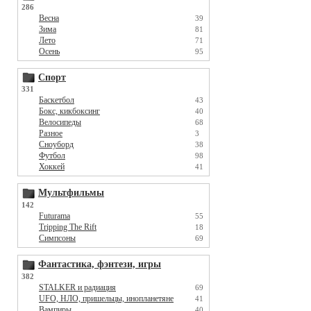
286
Весна
39
Зима
81
Лето
71
Осень
95
Спорт
331
Баскетбол
43
Бокс, кикбоксинг
40
Велосипеды
68
Разное
3
Сноуборд
38
Футбол
98
Хоккей
41
Мультфильмы
142
Futurama
55
Tripping The Rift
18
Симпсоны
69
Фантастика, фэнтези, игры
382
STALKER и радиация
69
UFO, НЛО, пришельцы, инопланетяне
41
Вампиры
40