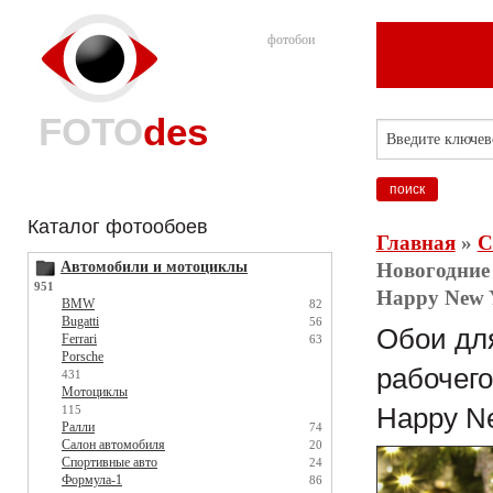
фотобои
FOTO
des
Каталог фотообоев
Главная
»
С
Автомобили и мотоциклы
Новогодние 
951
Happy New Y
BMW
82
Bugatti
56
Обои для
Ferrari
63
Porsche
рабочего
431
Мотоциклы
115
Happy Ne
Ралли
74
Салон автомобиля
20
Спортивные авто
24
Формула-1
86