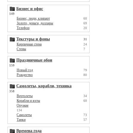
Бизнес и офис
149
Бизнес, люди, клипарт
60
Золото, деньги, доллары
69
Телефон
20
Текстуры и фоны
31
Кирпичная стена
24
Стены
7
Праздничные обои
159
Новый год
79
Рождество
80
Самолеты, корабли, техника
358
Вертолеты
34
Корабли и яхты
60
Оружие
134
Самолеты
73
Танки
57
Времена года