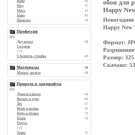
Кофе
обои для р
81
Мед
37
Happy New
Мясо
21
Пиво
85
Новогодние 
Шоколад
76
Happy New Y
Профессии
262
Формат: J
Дед мороз
48
Солдаты
Разрешение
174
Строитель, стройка
40
Размер: 325
Скачано: 53
Материалы
48
Металл, железо
48
Природа и ландшафты
535
Дороги и шоссе
64
Космос и луна
90
Лес
67
Море и волны
41
Небо и облака
72
Пляж
56
Радуга
110
Трава
35