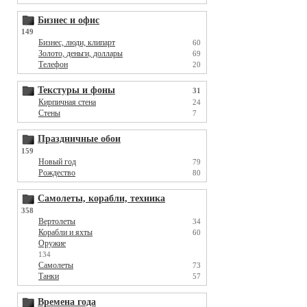
Бизнес и офис
149
Бизнес, люди, клипарт
60
Золото, деньги, доллары
69
Телефон
20
Текстуры и фоны
31
Кирпичная стена
24
Стены
7
Праздничные обои
159
Новый год
79
Рождество
80
Самолеты, корабли, техника
358
Вертолеты
34
Корабли и яхты
60
Оружие
134
Самолеты
73
Танки
57
Времена года