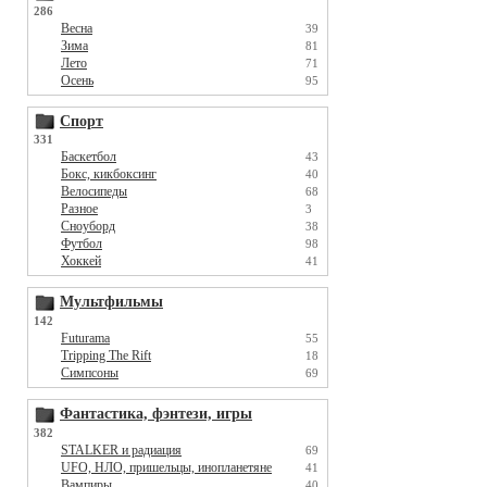
286
Весна
39
Зима
81
Лето
71
Осень
95
Спорт
331
Баскетбол
43
Бокс, кикбоксинг
40
Велосипеды
68
Разное
3
Сноуборд
38
Футбол
98
Хоккей
41
Мультфильмы
142
Futurama
55
Tripping The Rift
18
Симпсоны
69
Фантастика, фэнтези, игры
382
STALKER и радиация
69
UFO, НЛО, пришельцы, инопланетяне
41
Вампиры
40