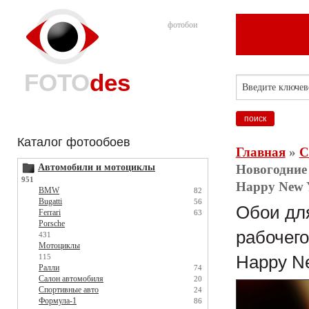
фотобои
FOTO
des
Каталог фотообоев
Главная
»
С
Автомобили и мотоциклы
Новогодние 
951
Happy New Y
BMW
82
Bugatti
56
Обои для
Ferrari
63
Porsche
рабочего
431
Мотоциклы
115
Happy Ne
Ралли
74
Салон автомобиля
20
Спортивные авто
24
Формула-1
86