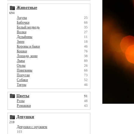
Животные
694
Акулы
25
Бабочки
66
Белый медведь
35
Волки
27
Дельфины
11
Змеи
18
Коровы и быки
46
Кошки
76
Лошади, кони
38
Львы
89
Орлы
26
Пингвины
66
Попугаи
73
Собаки
52
Тигры
46
Цветы
91
Розы
48
Ромашки
43
Девушки
210
Девушки с оружием
103