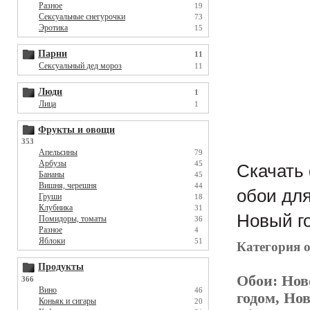
Разное
19
Сексуальные снегурочки
73
Эротика
15
Парни
11
Сексуальный дед мороз
11
Люди
1
Лица
1
Фрукты и овощи
353
Апельсины
79
Арбузы
45
Скачать 
Бананы
45
Вишня, черешня
44
обои для
Груши
18
Клубника
31
Новый го
Помидоры, томаты
36
Разное
4
Яблоки
51
Категория 
Продукты
Обои:
Нов
366
Вино
46
годом, Но
Коньяк и сигары
20