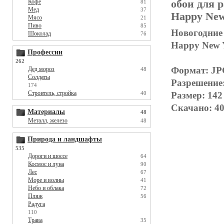
Кофе
обои для р
81
Мед
37
Happy New
Мясо
21
Пиво
85
Новогодние 
Шоколад
76
Happy New Y
Профессии
262
Формат: J
Дед мороз
48
Солдаты
Разрешение
174
Строитель, стройка
40
Размер: 142
Скачано: 40
Материалы
48
Металл, железо
48
Природа и ландшафты
535
Дороги и шоссе
64
Космос и луна
90
Лес
67
Море и волны
41
Небо и облака
72
Пляж
56
Радуга
110
Трава
35