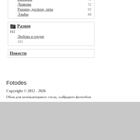
Драконы
52
Рыцари, доспехи, латы
92
Эльфы
88
Разное
162
Любовь и сердце
162
Новости
Fotodes
Copyright © 2012 - 2026
Обои для компьютерного стола, wallpapers фотообои