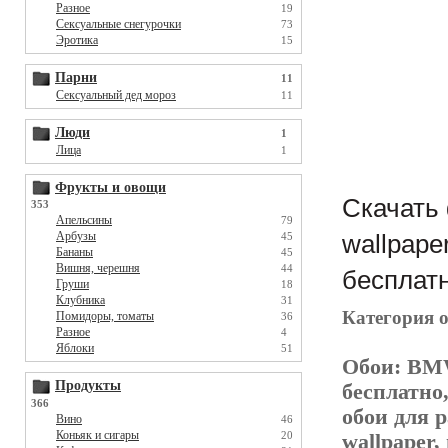
Разное
19
Сексуальные снегурочки
73
Эротика
15
Парни
11
Сексуальный дед мороз
11
Люди
1
Лица
1
Фрукты и овощи
Скачать
353
Апельсины
79
Арбузы
45
wallpape
Бананы
45
Вишня, черешня
44
бесплатн
Груши
18
Клубника
31
Категория 
Помидоры, томаты
36
Разное
4
Яблоки
51
Обои:
BMW
Продукты
бесплатно
366
обои для р
Вино
46
Коньяк и сигары
20
wallpaper