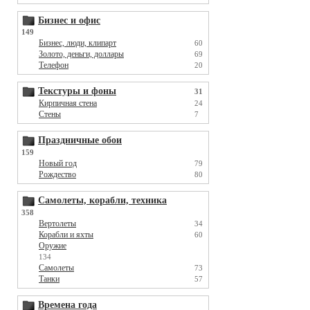
Бизнес и офис
149
Бизнес, люди, клипарт
60
Золото, деньги, доллары
69
Телефон
20
Текстуры и фоны
31
Кирпичная стена
24
Стены
7
Праздничные обои
159
Новый год
79
Рождество
80
Самолеты, корабли, техника
358
Вертолеты
34
Корабли и яхты
60
Оружие
134
Самолеты
73
Танки
57
Времена года