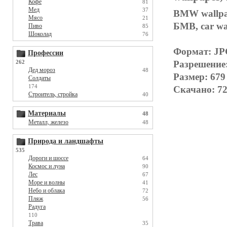
Кофе
81
Мед
37
BMW wallpap
Мясо
21
БМВ, car wa
Пиво
85
Шоколад
76
Формат: J
Профессии
262
Разрешение
Дед мороз
48
Размер: 679
Солдаты
174
Скачано: 72
Строитель, стройка
40
Материалы
48
Металл, железо
48
Природа и ландшафты
535
Дороги и шоссе
64
Космос и луна
90
Лес
67
Море и волны
41
Небо и облака
72
Пляж
56
Радуга
110
Трава
35