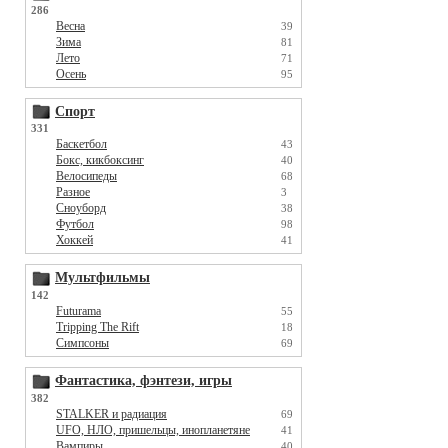
286
Весна
39
Зима
81
Лето
71
Осень
95
Спорт
331
Баскетбол
43
Бокс, кикбоксинг
40
Велосипеды
68
Разное
3
Сноуборд
38
Футбол
98
Хоккей
41
Мультфильмы
142
Futurama
55
Tripping The Rift
18
Симпсоны
69
Фантастика, фэнтези, игры
382
STALKER и радиация
69
UFO, НЛО, пришельцы, инопланетяне
41
Вампиры
40