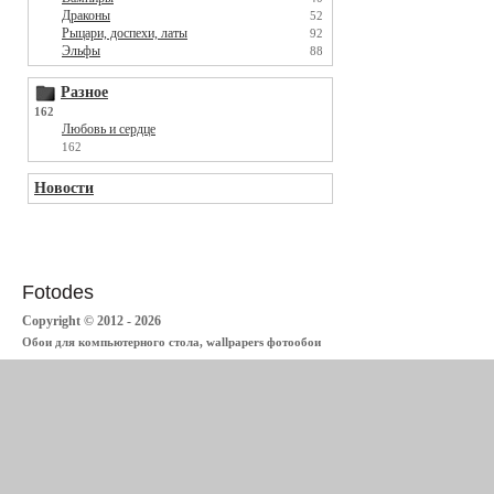
Драконы
52
Рыцари, доспехи, латы
92
Эльфы
88
Разное
162
Любовь и сердце
162
Новости
Fotodes
Copyright © 2012 - 2026
Обои для компьютерного стола, wallpapers фотообои