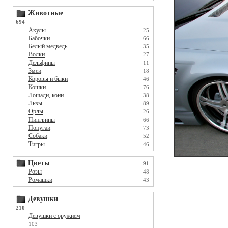
Животные
694
Акулы
25
Бабочки
66
Белый медведь
35
Волки
27
Дельфины
11
Змеи
18
Коровы и быки
46
Кошки
76
Лошади, кони
38
Львы
89
Орлы
26
Пингвины
66
Попугаи
73
Собаки
52
Тигры
46
Цветы
91
Розы
48
Ромашки
43
Девушки
210
Девушки с оружием
103