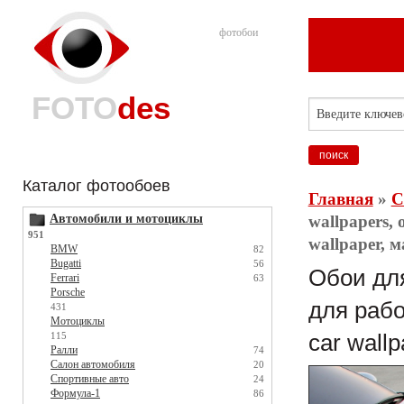
фотобои
FOTO
des
Каталог фотообоев
Главная
»
С
Автомобили и мотоциклы
wallpapers,
951
wallpaper,
BMW
82
Bugatti
56
Обои для
Ferrari
63
Porsche
для рабо
431
Мотоциклы
115
car wall
Ралли
74
Салон автомобиля
20
Спортивные авто
24
Формула-1
86