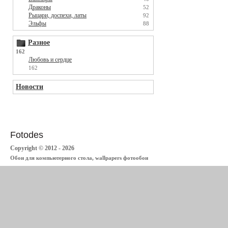
Драконы
52
Рыцари, доспехи, латы
92
Эльфы
88
Разное
162
Любовь и сердце
162
Новости
Fotodes
Copyright © 2012 - 2026
Обои для компьютерного стола, wallpapers фотообои