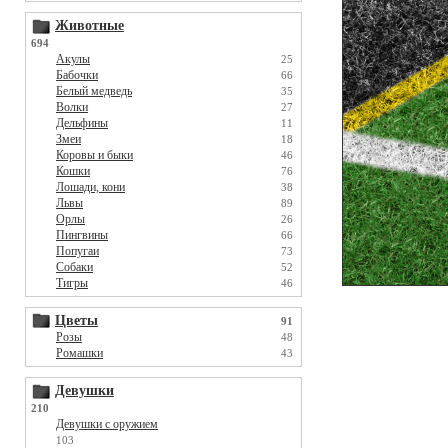
Животные
694
Акулы
25
Бабочки
66
Белый медведь
35
Волки
27
Дельфины
11
Змеи
18
Коровы и быки
46
Кошки
76
Лошади, кони
38
Львы
89
Орлы
26
Пингвины
66
Попугаи
73
Собаки
52
Тигры
46
Цветы
91
Розы
48
Ромашки
43
Девушки
210
Девушки с оружием
103