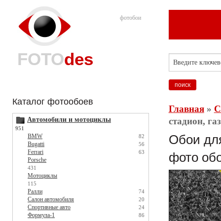
фотобои
FOTO
des
Каталог фотообоев
Главная
»
С
Автомобили и мотоциклы
стадион, га
951
BMW
Обои для
82
Bugatti
56
Ferrari
63
фото обо
Porsche
431
Мотоциклы
115
Ралли
74
Салон автомобиля
20
Спортивные авто
24
Формула-1
86