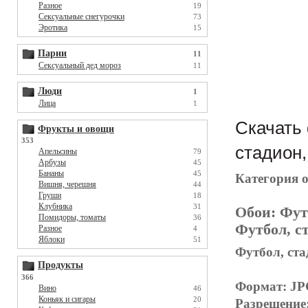
Разное
19
Сексуальные снегурочки
73
Эротика
15
Парни
11
Сексуальный дед мороз
11
Люди
1
Лица
1
Скачать 
Фрукты и овощи
353
стадион,
Апельсины
79
Арбузы
45
Бананы
45
Категория 
Вишня, черешня
44
Груши
18
Клубника
31
Обои:
Фут
Помидоры, томаты
36
Футбол, ст
Разное
4
Яблоки
51
Футбол, ста
Продукты
366
Формат: J
Вино
46
Коньяк и сигары
20
Разрешение