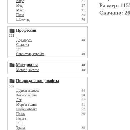
Кофе
81
Размер: 115
Мед
37
Мясо
21
Скачано: 26
Пиво
85
Шоколад
76
Профессии
262
Дед мороз
48
Солдаты
174
Строитель, стройка
40
Материалы
48
Металл, железо
48
Природа и ландшафты
535
Дороги и шоссе
64
Космос и луна
90
Лес
67
Море и волны
41
Небо и облака
72
Пляж
56
Радуга
110
Трава
35