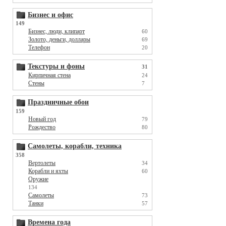
Бизнес и офис
149
Бизнес, люди, клипарт
60
Золото, деньги, доллары
69
Телефон
20
Текстуры и фоны
31
Кирпичная стена
24
Стены
7
Праздничные обои
159
Новый год
79
Рождество
80
Самолеты, корабли, техника
358
Вертолеты
34
Корабли и яхты
60
Оружие
134
Самолеты
73
Танки
57
Времена года