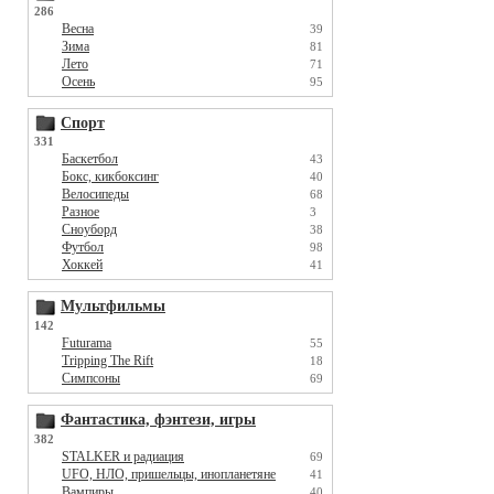
286
Весна
39
Зима
81
Лето
71
Осень
95
Спорт
331
Баскетбол
43
Бокс, кикбоксинг
40
Велосипеды
68
Разное
3
Сноуборд
38
Футбол
98
Хоккей
41
Мультфильмы
142
Futurama
55
Tripping The Rift
18
Симпсоны
69
Фантастика, фэнтези, игры
382
STALKER и радиация
69
UFO, НЛО, пришельцы, инопланетяне
41
Вампиры
40