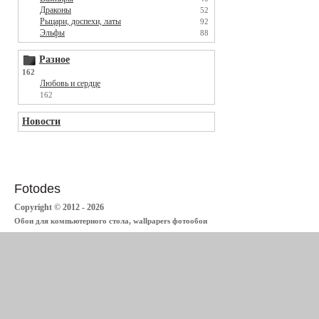
Драконы
52
Рыцари, доспехи, латы
92
Эльфы
88
Разное
162
Любовь и сердце
162
Новости
Fotodes
Copyright © 2012 - 2026
Обои для компьютерного стола, wallpapers фотообои