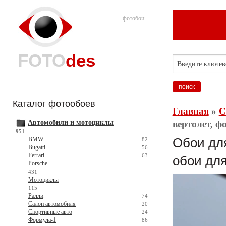
фотобои
FOTO
des
Каталог фотообоев
Главная
»
С
Автомобили и мотоциклы
вертолет, ф
951
BMW
Обои для
82
Bugatti
56
Ferrari
63
обои для
Porsche
431
Мотоциклы
115
Ралли
74
Салон автомобиля
20
Спортивные авто
24
Формула-1
86