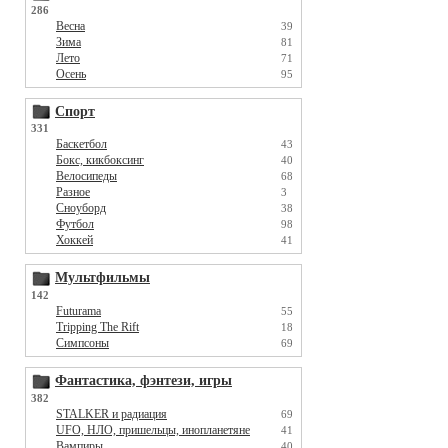
286
Весна
39
Зима
81
Лето
71
Осень
95
Спорт
331
Баскетбол
43
Бокс, кикбоксинг
40
Велосипеды
68
Разное
3
Сноуборд
38
Футбол
98
Хоккей
41
Мультфильмы
142
Futurama
55
Tripping The Rift
18
Симпсоны
69
Фантастика, фэнтези, игры
382
STALKER и радиация
69
UFO, НЛО, пришельцы, инопланетяне
41
Вампиры
40