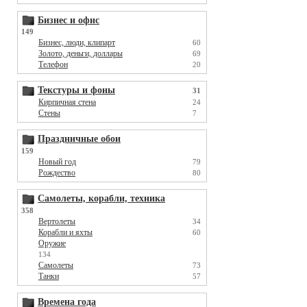
Бизнес и офис
149
Бизнес, люди, клипарт
60
Золото, деньги, доллары
69
Телефон
20
Текстуры и фоны
31
Кирпичная стена
24
Стены
7
Праздничные обои
159
Новый год
79
Рождество
80
Самолеты, корабли, техника
358
Вертолеты
34
Корабли и яхты
60
Оружие
134
Самолеты
73
Танки
57
Времена года