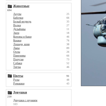
Животные
694
Акулы
25
Бабочки
66
Белый медведь
35
Волки
27
Дельфины
11
Змеи
18
Коровы и быки
46
Кошки
76
Лошади, кони
38
Львы
89
Орлы
26
Пингвины
66
Попугаи
73
Собаки
52
Тигры
46
Цветы
91
Розы
48
Ромашки
43
Девушки
210
Девушки с оружием
103