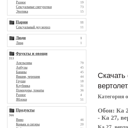
Разное
19
Сексуальные снегурочки
73
Эротика
15
Парни
11
Сексуальный дед мороз
11
Люди
1
Лица
1
Фрукты и овощи
353
Апельсины
79
Арбузы
45
Бананы
45
Скачать 
Вишня, черешня
44
Груши
18
вертолет
Клубника
31
Помидоры, томаты
36
Разное
4
Категория 
Яблоки
51
Обои:
Ка 2
Продукты
366
- Ка 27, в
Вино
46
Коньяк и сигары
20
Ка 27, верт