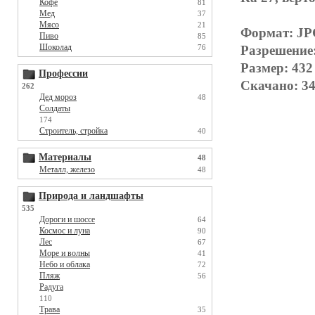
Кофе
81
Мед
37
Мясо
21
Формат: J
Пиво
85
Шоколад
Разрешение
76
Размер: 432
Профессии
Скачано: 34
262
Дед мороз
48
Солдаты
174
Строитель, стройка
40
Материалы
48
Металл, железо
48
Природа и ландшафты
535
Дороги и шоссе
64
Космос и луна
90
Лес
67
Море и волны
41
Небо и облака
72
Пляж
56
Радуга
110
Трава
35