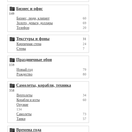
Бизнес и офис
149
Бизнес, люди, клипарт
60
Золото, деньги, доллары
69
Телефон
20
Текстуры и фоны
31
Кирпичная стена
24
Стены
7
Праздничные обои
159
Новый год
79
Рождество
80
Самолеты, корабли, техника
358
Вертолеты
34
Корабли и яхты
60
Оружие
134
Самолеты
73
Танки
57
Времена года