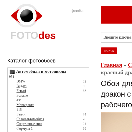
фотобои
FOTO
des
Каталог фотообоев
Главная
»
С
Автомобили и мотоциклы
красный дра
951
BMW
Обои для
82
Bugatti
56
Ferrari
63
дракон с
Porsche
431
рабочего
Мотоциклы
115
Ралли
74
Салон автомобиля
20
Спортивные авто
24
Формула-1
86