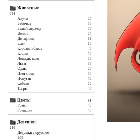
Животные
694
Акулы
25
Бабочки
66
Белый медведь
35
Волки
27
Дельфины
11
Змеи
18
Коровы и быки
46
Кошки
76
Лошади, кони
38
Львы
89
Орлы
26
Пингвины
66
Попугаи
73
Собаки
52
Тигры
46
Цветы
91
Розы
48
Ромашки
43
Девушки
210
Девушки с оружием
103