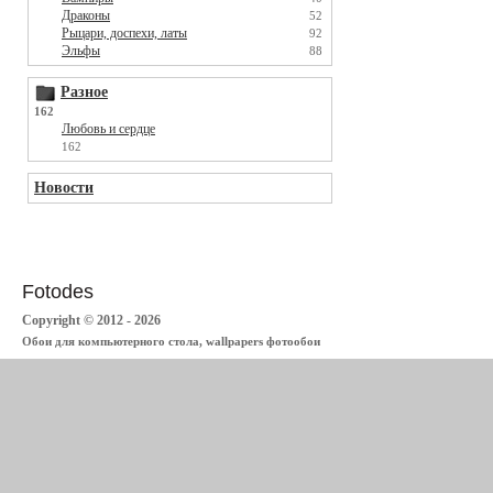
Драконы
52
Рыцари, доспехи, латы
92
Эльфы
88
Разное
162
Любовь и сердце
162
Новости
Fotodes
Copyright © 2012 - 2026
Обои для компьютерного стола, wallpapers фотообои