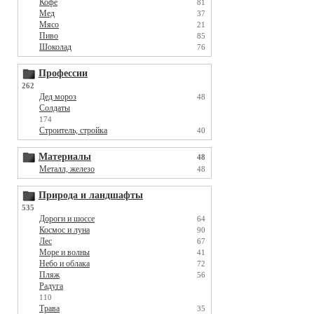
Кофе
81
Мед
37
Мясо
21
Пиво
85
Шоколад
76
Профессии
262
Дед мороз
48
Солдаты
174
Строитель, стройка
40
Материалы
48
Металл, железо
48
Природа и ландшафты
535
Дороги и шоссе
64
Космос и луна
90
Лес
67
Море и волны
41
Небо и облака
72
Пляж
56
Радуга
110
Трава
35