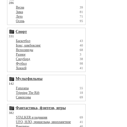
286
Весна
39
Зима
81
Лето
71
Осень
95
Спорт
331
Баскетбол
43
Бокс, кикбоксинг
40
Велосипеды
68
Разное
3
Сноуборд
38
Футбол
98
Хоккей
41
Мультфильмы
142
Futurama
55
Tripping The Rift
18
Симпсоны
69
Фантастика, фэнтези, игры
382
STALKER и радиация
69
UFO, НЛО, пришельцы, инопланетяне
41
Вампиры
40