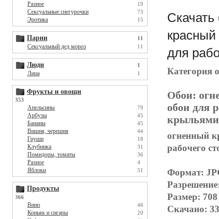
Разное
19
Сексуальные снегурочки
73
Скачать 
Эротика
15
красный 
Парни
11
Сексуальный дед мороз
11
для рабо
Люди
1
Категория 
Лица
1
Фрукты и овощи
Обои:
огн
353
обои для р
Апельсины
79
Арбузы
45
крыльями,
Бананы
45
Вишня, черешня
44
огненный кр
Груши
18
рабочего ст
Клубника
31
Помидоры, томаты
36
Разное
4
Яблоки
Формат: J
51
Разрешение
Продукты
Размер: 708
366
Вино
46
Скачано: 33
Коньяк и сигары
20