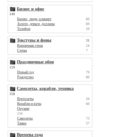
Бизнес и офис
149
Бизнес, люди, клипарт
60
Золото, деньги, доллары
69
Телефон
20
Текстуры и фоны
31
Кирпичная стена
24
Стены
7
Праздничные обои
159
Новый год
79
Рождество
80
Самолеты, корабли, техника
358
Вертолеты
34
Корабли и яхты
60
Оружие
134
Самолеты
73
Танки
57
Времена года