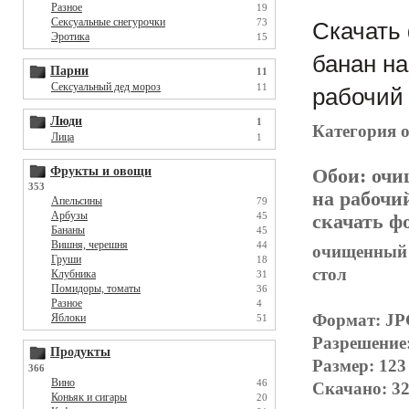
Разное
19
Сексуальные снегурочки
73
Скачать
Эротика
15
банан на
Парни
11
Сексуальный дед мороз
11
рабочий 
Люди
1
Категория 
Лица
1
Фрукты и овощи
Обои:
очи
353
на рабочи
Апельсины
79
Арбузы
45
скачать фо
Бананы
45
Вишня, черешня
44
очищенный б
Груши
18
стол
Клубника
31
Помидоры, томаты
36
Разное
4
Формат: J
Яблоки
51
Разрешение
Продукты
Размер: 123
366
Вино
46
Скачано: 32
Коньяк и сигары
20