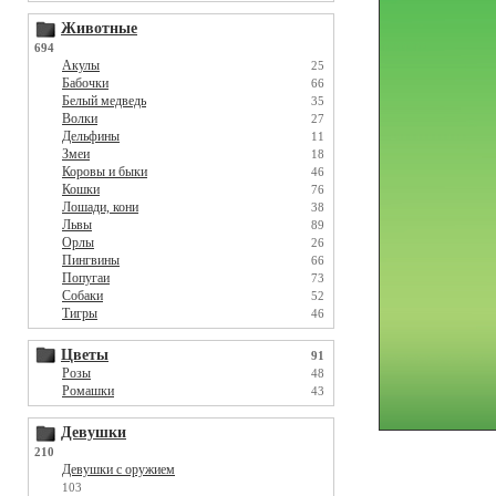
Животные
694
Акулы
25
Бабочки
66
Белый медведь
35
Волки
27
Дельфины
11
Змеи
18
Коровы и быки
46
Кошки
76
Лошади, кони
38
Львы
89
Орлы
26
Пингвины
66
Попугаи
73
Собаки
52
Тигры
46
Цветы
91
Розы
48
Ромашки
43
Девушки
210
Девушки с оружием
103