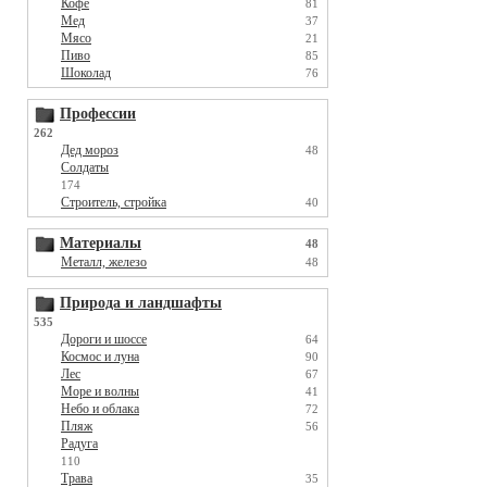
Кофе
81
Мед
37
Мясо
21
Пиво
85
Шоколад
76
Профессии
262
Дед мороз
48
Солдаты
174
Строитель, стройка
40
Материалы
48
Металл, железо
48
Природа и ландшафты
535
Дороги и шоссе
64
Космос и луна
90
Лес
67
Море и волны
41
Небо и облака
72
Пляж
56
Радуга
110
Трава
35