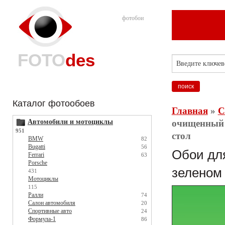
фотобои
FOTO
des
Каталог фотообоев
Главная
»
С
Автомобили и мотоциклы
очищенный б
951
стол
BMW
82
Bugatti
56
Обои для
Ferrari
63
Porsche
зеленом 
431
Мотоциклы
115
Ралли
74
Салон автомобиля
20
Спортивные авто
24
Формула-1
86