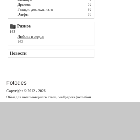
Драконы
52
Рыцари, доспехи, латы
92
Эльфы
88
Разное
162
Любовь и сердце
162
Новости
Fotodes
Copyright © 2012 - 2026
Обои для компьютерного стола, wallpapers фотообои