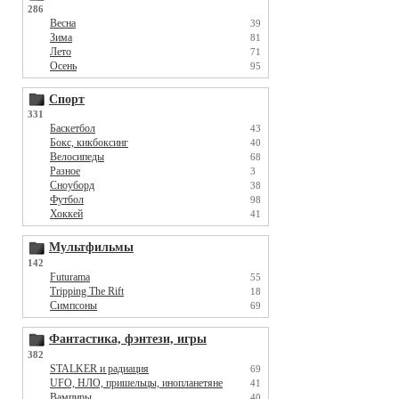
286
Весна
39
Зима
81
Лето
71
Осень
95
Спорт
331
Баскетбол
43
Бокс, кикбоксинг
40
Велосипеды
68
Разное
3
Сноуборд
38
Футбол
98
Хоккей
41
Мультфильмы
142
Futurama
55
Tripping The Rift
18
Симпсоны
69
Фантастика, фэнтези, игры
382
STALKER и радиация
69
UFO, НЛО, пришельцы, инопланетяне
41
Вампиры
40