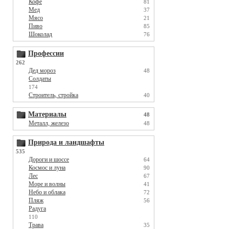
Кофе
81
Мед
37
Мясо
21
Пиво
85
Шоколад
76
Профессии
262
Дед мороз
48
Солдаты
174
Строитель, стройка
40
Материалы
48
Металл, железо
48
Природа и ландшафты
535
Дороги и шоссе
64
Космос и луна
90
Лес
67
Море и волны
41
Небо и облака
72
Пляж
56
Радуга
110
Трава
35