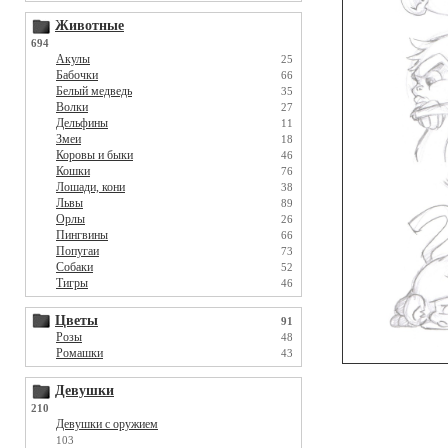
Животные
694
Акулы
25
Бабочки
66
Белый медведь
35
Волки
27
Дельфины
11
Змеи
18
Коровы и быки
46
Кошки
76
Лошади, кони
38
Львы
89
Орлы
26
Пингвины
66
Попугаи
73
Собаки
52
Тигры
46
Цветы
91
Розы
48
Ромашки
43
Девушки
210
Девушки с оружием
103