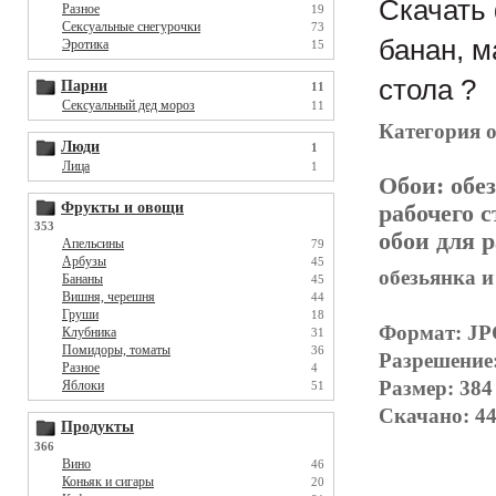
Скачать 
Разное
19
Сексуальные снегурочки
73
банан, м
Эротика
15
стола ?
Парни
11
Сексуальный дед мороз
11
Категория 
Люди
1
Лица
1
Обои:
обе
Фрукты и овощи
рабочего с
353
обои для р
Апельсины
79
Арбузы
45
обезьянка и
Бананы
45
Вишня, черешня
44
Груши
18
Формат: J
Клубника
31
Помидоры, томаты
36
Разрешение
Разное
4
Размер: 384
Яблоки
51
Скачано: 44
Продукты
366
Вино
46
Коньяк и сигары
20