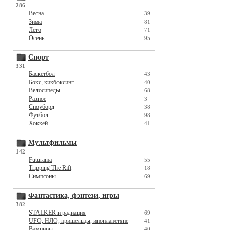
286
Весна
39
Зима
81
Лето
71
Осень
95
Спорт
331
Баскетбол
43
Бокс, кикбоксинг
40
Велосипеды
68
Разное
3
Сноуборд
38
Футбол
98
Хоккей
41
Мультфильмы
142
Futurama
55
Tripping The Rift
18
Симпсоны
69
Фантастика, фэнтези, игры
382
STALKER и радиация
69
UFO, НЛО, пришельцы, инопланетяне
41
Вампиры
40