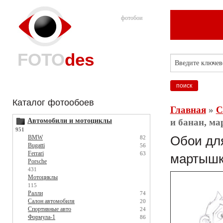
фотобои
FOTO
des
Каталог фотообоев
Главная
»
С
Автомобили и мотоциклы
и банан, ма
951
BMW
Обои для
82
Bugatti
56
Ferrari
63
мартышка
Porsche
431
Мотоциклы
115
Ралли
74
Салон автомобиля
20
Спортивные авто
24
Формула-1
86