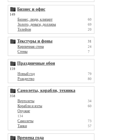
Бизнес и офис
149
Бизнес, люди, клипарт
60
Золото, деньги, доллары
69
Телефон
20
Текстуры и фоны
31
Кирпичная стена
24
Стены
7
Праздничные обои
159
Новый год
79
Рождество
80
Самолеты, корабли, техника
358
Вертолеты
34
Корабли и яхты
60
Оружие
134
Самолеты
73
Танки
57
Времена года