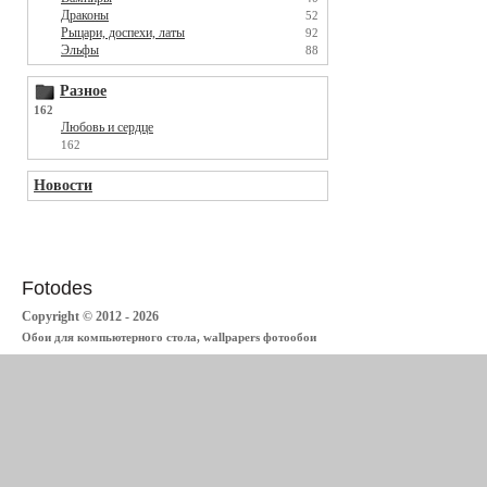
Драконы
52
Рыцари, доспехи, латы
92
Эльфы
88
Разное
162
Любовь и сердце
162
Новости
Fotodes
Copyright © 2012 - 2026
Обои для компьютерного стола, wallpapers фотообои