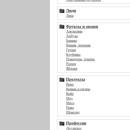
Люди
Лица
Фрукты и овощи
Апельсины
Арбузы
Бананы
Вишня, черешня
Груши
Клубника
Помидоры, томаты
Разное
Яблоки
Продукты
Вино
Коньяк и сигары
Кофе
Мед
Мясо
Пиво
Шоколад
Профессии
Дед мороз