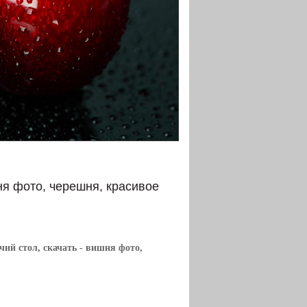
ня фото, черешня, красивое
чий стол, скачать
- вишня фото,
ь