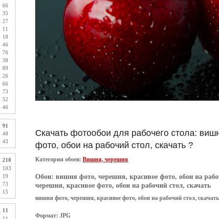
66
35
27
11
18
46
76
38
89
26
66
73
52
46
91
Скачать фотообои для рабочего стола: виш
48
43
фото, обои на рабочий стол, скачать ?
Категория обоев:
Вишня, черешня
210
103
Обои:
вишня фото, черешня, красивое фото, обои на рабо
19
73
черешня, красивое фото, обои на рабочий стол, скачать
15
вишня фото, черешня, красивое фото, обои на рабочий стол, скачат
11
Формат: JPG
11