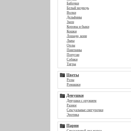
Бабочки
Белый медведь
Волки
Дельфины
Змеи
Коровы и быки
Кошки
Лошади, кони
Львы
Орлы
Пингвины
Попугаи
Собаки
Тигры
Цветы
Розы
Ромашки
Девушки
Девушки с оружием
Разное
Сексуальные снегурочки
Эротика
Парни
Сексуальный дед мороз