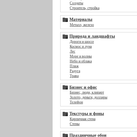
Солдаты
Строитель, стройка
Материалы
Металл, железо
Природа и ландшафты
Дороги и шоссе
Космос и луна
Лес
Море и волны
Небо и облака
Пляж
Радуга
Трава
Бизнес и офис
Бизнес, люди, клипарт
Золото, деньги, доллары
Телефон
Текстуры и фоны
Кирпичная стена
Стены
Праздничные обои