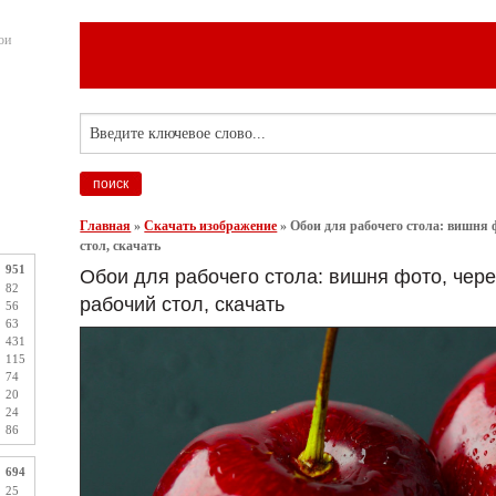
ои
Главная
»
Скачать изображение
»
Обои для рабочего стола: вишня 
стол, скачать
951
Обои для рабочего стола: вишня фото, чере
82
рабочий стол, скачать
56
63
431
115
74
20
24
86
694
25