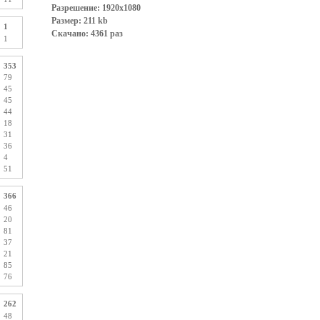
Разрешение: 1920x1080
Размер: 211 kb
1
Скачано: 4361 раз
1
353
79
45
45
44
18
31
36
4
51
366
46
20
81
37
21
85
76
262
48