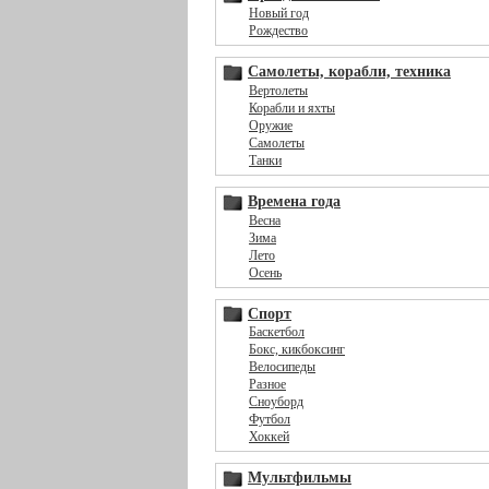
Новый год
Рождество
Самолеты, корабли, техника
Вертолеты
Корабли и яхты
Оружие
Самолеты
Танки
Времена года
Весна
Зима
Лето
Осень
Спорт
Баскетбол
Бокс, кикбоксинг
Велосипеды
Разное
Сноуборд
Футбол
Хоккей
Мультфильмы