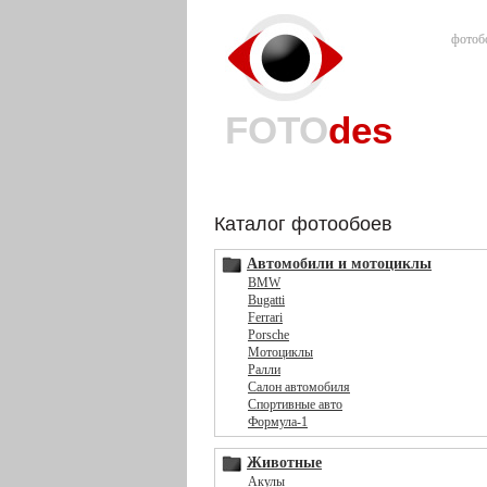
фотоб
FOTO
des
Каталог фотообоев
Автомобили и мотоциклы
BMW
Bugatti
Ferrari
Porsche
Мотоциклы
Ралли
Салон автомобиля
Спортивные авто
Формула-1
Животные
Акулы