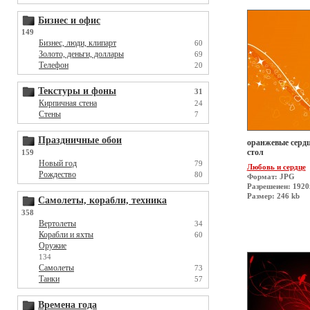
Бизнес и офис
149
Бизнес, люди, клипарт
60
Золото, деньги, доллары
69
Телефон
20
Текстуры и фоны
31
Кирпичная стена
24
Стены
7
Праздничные обои
оранжевые сердц
стол
159
Новый год
79
Любовь и сердце
Рождество
80
Формат: JPG
Разрешеиен: 192
Размер: 246 kb
Самолеты, корабли, техника
358
Вертолеты
34
Корабли и яхты
60
Оружие
134
Самолеты
73
Танки
57
Времена года