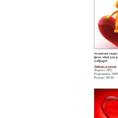
человечек сидит 
фото, обои для р
wallpaper
Любовь и сердце
Формат: JPG
Разрешеиен: 160
Размер: 146 kb