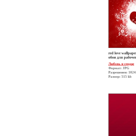
red love wallpape
обои для рабочег
Любовь и сердце
Формат: JPG
Разрешеиен: 1024
Размер: 515 kb