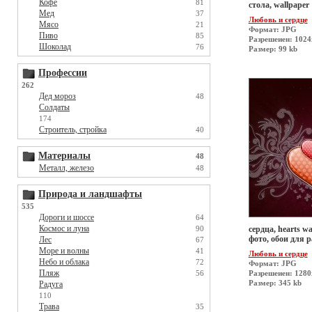
Кофе
81
стола, wallpaper
Мед
37
Любовь и сердце
Мясо
21
Формат: JPG
Пиво
85
Разрешеиен: 1024
Шоколад
76
Размер: 99 kb
Профессии
262
Дед мороз
48
Солдаты
174
Строитель, стройка
40
Материалы
48
Металл, железо
48
Природа и ландшафты
535
Дороги и шоссе
64
Космос и луна
90
сердца, hearts wa
фото, обои для р
Лес
67
Море и волны
41
Любовь и сердце
Небо и облака
72
Формат: JPG
Пляж
56
Разрешеиен: 128
Размер: 345 kb
Радуга
110
Трава
35