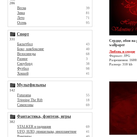
286
Весна
39
Зима
81
Лето
71
Осень
95
Спорт
331
Сердце, обои на 
Баскетбол
43
wallpaper
Бокс, кикбоксинг
40
Любовь и сердце
Велосипеды
68
Формат: JPG
Разное
3
Разрешеиен: 160
Сноуборд
38
Размер: 310 kb
Футбол
98
Хоккей
41
Мультфильмы
142
Futurama
55
Tripping The Rift
18
Симпсоны
69
Фантастика, фэнтези, игры
382
STALKER и радиация
69
UFO, НЛО, пришельцы, инопланетяне
41
Вампиры
40