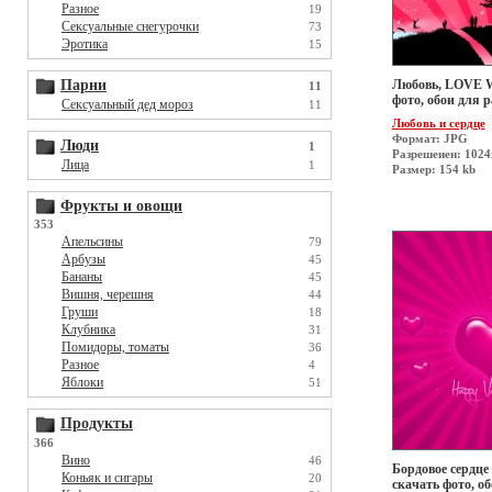
Разное
19
Сексуальные снегурочки
73
Эротика
15
Любовь, LOVE Wa
Парни
11
фото, обои для р
Сексуальный дед мороз
11
Любовь и сердце
Формат: JPG
Люди
1
Разрешеиен: 1024
Лица
1
Размер: 154 kb
Фрукты и овощи
353
Апельсины
79
Арбузы
45
Бананы
45
Вишня, черешня
44
Груши
18
Клубника
31
Помидоры, томаты
36
Разное
4
Яблоки
51
Продукты
366
Вино
46
Бордовое сердце 
Коньяк и сигары
20
скачать фото, о