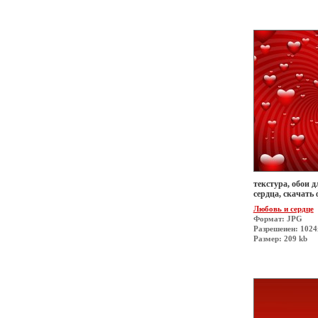
текстура, обои д
сердца, скачать ф
Любовь и сердце
Формат: JPG
Разрешеиен: 1024
Размер: 209 kb