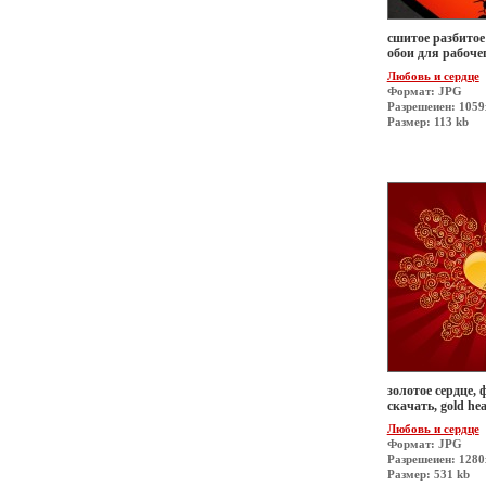
сшитое разбитое 
обои для рабоче
Любовь и сердце
Формат: JPG
Разрешеиен: 1059
Размер: 113 kb
золотое сердце, 
скачать, gold hea
Любовь и сердце
Формат: JPG
Разрешеиен: 1280
Размер: 531 kb