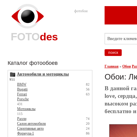
фотобои
FOTO
des
Каталог фотообоев
Главная
»
Обои
Ра
Автомобили и мотоциклы
Обои: Л
951
BMW
82
В данной г
Bugatti
56
Ferrari
63
love, сердца
Porsche
высоком ра
431
Мотоциклы
бесплатно и
115
Ралли
74
Салон автомобиля
20
Спортивные авто
24
Формула-1
86