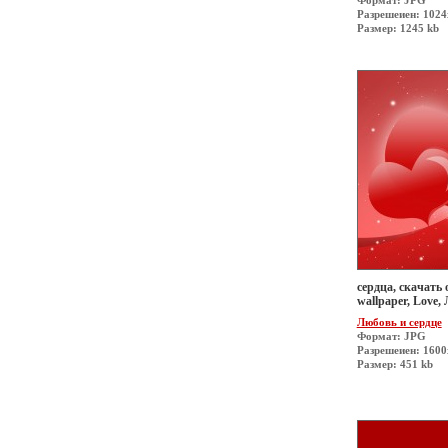
Формат: JPG
Разрешеиен: 1024
Размер: 1245 kb
сердца, скачать о
wallpaper, Love,
Любовь и сердце
Формат: JPG
Разрешеиен: 160
Размер: 451 kb