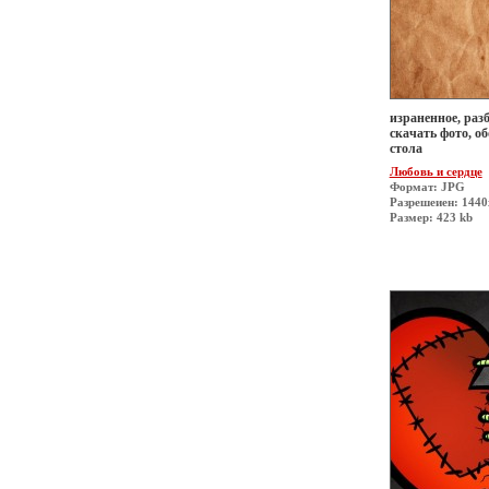
израненное, разб
скачать фото, о
стола
Любовь и сердце
Формат: JPG
Разрешеиен: 1440
Размер: 423 kb