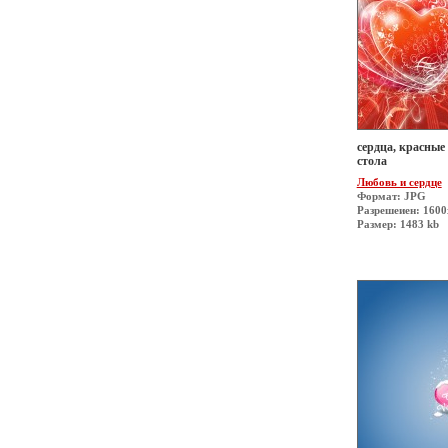
сердца, красные
стола
Любовь и сердце
Формат: JPG
Разрешеиен: 160
Размер: 1483 kb