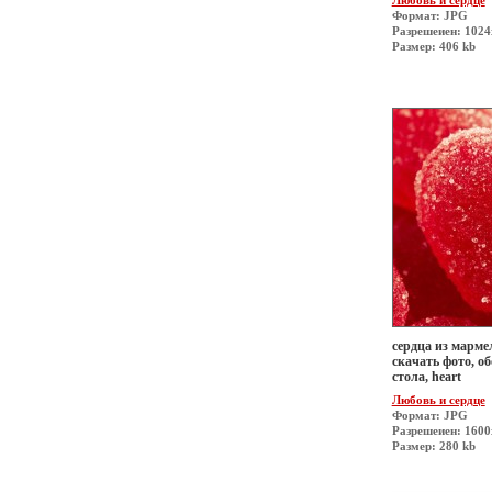
Любовь и сердце
Формат: JPG
Разрешеиен: 1024
Размер: 406 kb
сердца из мармел
скачать фото, о
стола, heart
Любовь и сердце
Формат: JPG
Разрешеиен: 160
Размер: 280 kb