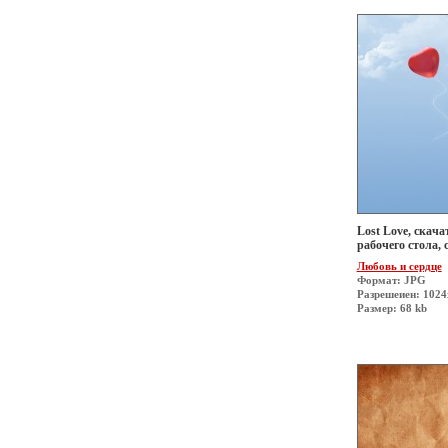
Lost Love, скача
рабочего стола, 
Любовь и сердце
Формат: JPG
Разрешеиен: 1024
Размер: 68 kb