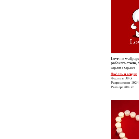
Love me wallpape
рабочего стола, 
держит сердце
Любовь и сердце
Формат: JPG
Разрешеиен: 1024
Размер: 404 kb