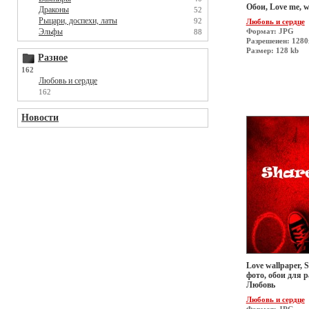
Обои, Love me, w
Драконы
52
Рыцари, доспехи, латы
92
Любовь и сердце
Эльфы
Формат: JPG
88
Разрешеиен: 1280
Размер: 128 kb
Разное
162
Любовь и сердце
162
Новости
Love wallpaper, S
фото, обои для р
Любовь
Любовь и сердце