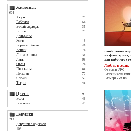
Животные
694
Акулы
25
Бабочки
66
Белый медведь
35
Волки
27
Дельфины
11
Змеи
18
Коровы и быки
46
Кошки
76
влюбленная пар
Лошади, кони
38
на фоне сердца, 
Львы
для рабочего ст
89
Орлы
26
Любовь и сердце
Пингвины
66
Формат: JPG
Попугаи
73
Разрешеиен: 160
Собаки
Размер: 276 kb
52
Тигры
46
Цветы
91
Розы
48
Ромашки
43
Девушки
210
Девушки с оружием
103