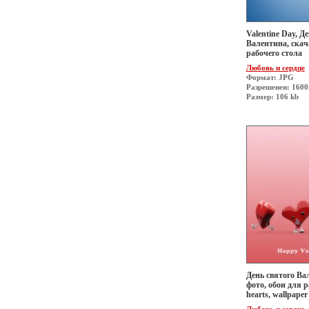
Valentine Day, Д
Валентина, скач
рабочего стола
Любовь и сердце
Формат: JPG
Разрешеиен: 160
Размер: 106 kb
День святого Ва
фото, обои для р
hearts, wallpaper