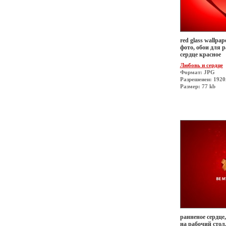
red glass wallpap
фото, обои для р
сердце красное
Любовь и сердце
Формат: JPG
Разрешеиен: 192
Размер: 77 kb
ранненое сердце,
на рабочий стол