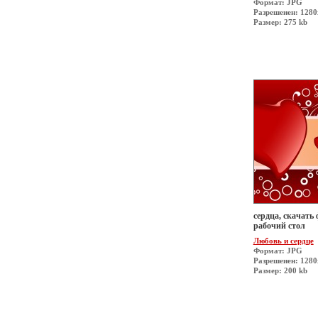
Формат: JPG
Разрешеиен: 1280
Размер: 275 kb
сердца, скачать 
рабочий стол
Любовь и сердце
Формат: JPG
Разрешеиен: 1280
Размер: 200 kb