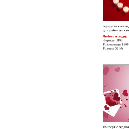
сердце из свечек
для рабочего сто
Любовь и сердце
Формат: JPG
Разрешеиен: 160
Размер: 52 kb
конверт с сердца