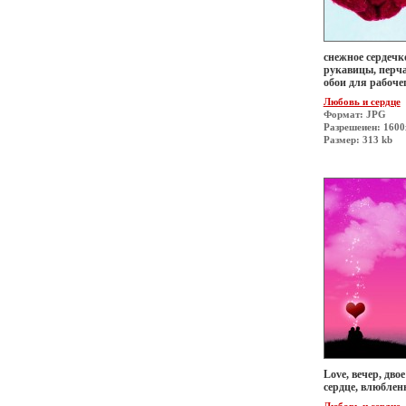
снежное сердечко
рукавицы, перча
обои для рабоче
Любовь и сердце
Формат: JPG
Разрешеиен: 160
Размер: 313 kb
Love, вечер, двое
сердце, влюблен