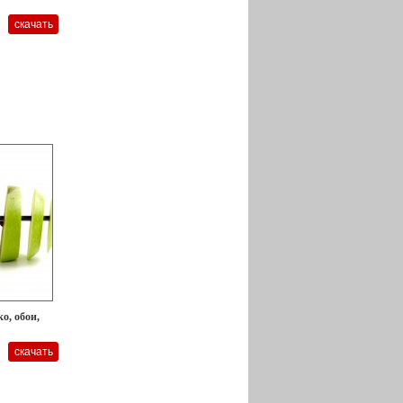
о, обои,