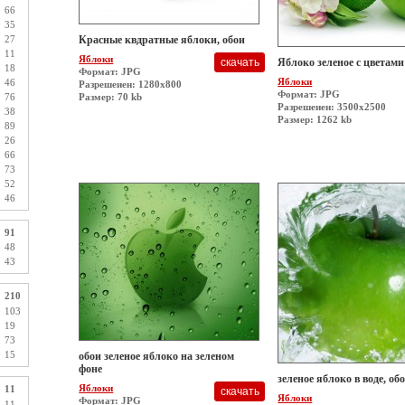
66
35
27
Красные квдратные яблоки, обои
11
Яблоки
Яблоко зеленое с цветам
18
Формат: JPG
Яблоки
46
Разрешеиен: 1280x800
Формат: JPG
76
Размер: 70 kb
Разрешеиен: 3500x2500
38
Размер: 1262 kb
89
26
66
73
52
46
91
48
43
210
103
19
73
15
обои зеленое яблоко на зеленом
фоне
зеленое яблоко в воде, об
Яблоки
11
Яблоки
Формат: JPG
11