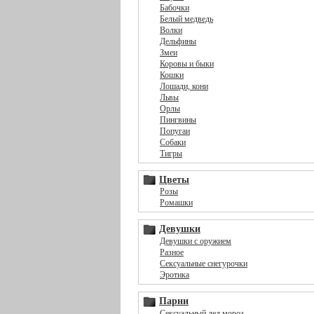
Бабочки
Белый медведь
Волки
Дельфины
Змеи
Коровы и быки
Кошки
Лошади, кони
Львы
Орлы
Пингвины
Попугаи
Собаки
Тигры
Цветы
Розы
Ромашки
Девушки
Девушки с оружием
Разное
Сексуальные снегурочки
Эротика
Парни
Сексуальный дед мороз