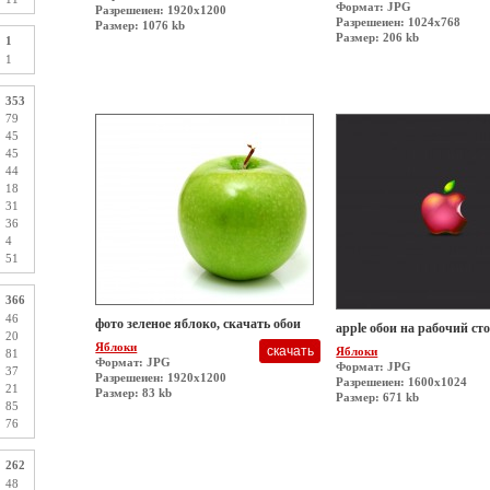
Формат: JPG
Разрешеиен: 1920x1200
Разрешеиен: 1024x768
Размер: 1076 kb
Размер: 206 kb
1
1
353
79
45
45
44
18
31
36
4
51
366
46
фото зеленое яблоко, скачать обои
apple обои на рабочий ст
20
Яблоки
Яблоки
81
Формат: JPG
Формат: JPG
37
Разрешеиен: 1920x1200
Разрешеиен: 1600x1024
21
Размер: 83 kb
Размер: 671 kb
85
76
262
48