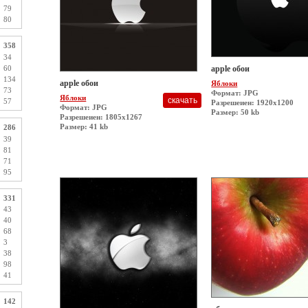
79
80
358
34
60
apple обои
134
apple обои
Яблоки
73
Формат: JPG
Яблоки
57
Разрешеиен: 1920x1200
Формат: JPG
Размер: 50 kb
Разрешеиен: 1805x1267
Размер: 41 kb
286
39
81
71
95
331
43
40
68
3
38
98
41
142