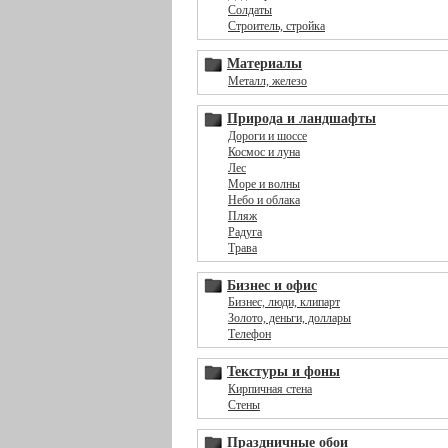
Солдаты
Строитель, стройка
Материалы
Металл, железо
Природа и ландшафты
Дороги и шоссе
Космос и луна
Лес
Море и волны
Небо и облака
Пляж
Радуга
Трава
Бизнес и офис
Бизнес, люди, клипарт
Золото, деньги, доллары
Телефон
Текстуры и фоны
Кирпичная стена
Стены
Праздничные обои