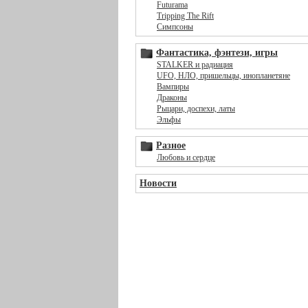
Futurama
Tripping The Rift
Симпсоны
Фантастика, фэнтези, игры
STALKER и радиация
UFO, НЛО, пришельцы, инопланетяне
Вампиры
Драконы
Рыцари, доспехи, латы
Эльфы
Разное
Любовь и сердце
Новости