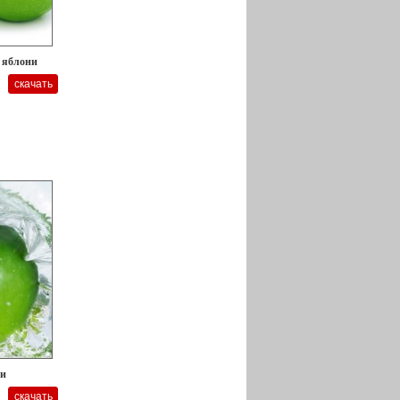
и яблони
ои