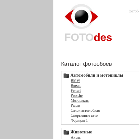
фотоб
FOTO
des
Каталог фотообоев
Автомобили и мотоциклы
BMW
Bugatti
Ferrari
Porsche
Мотоциклы
Ралли
Салон автомобиля
Спортивные авто
Формула-1
Животные
Акулы