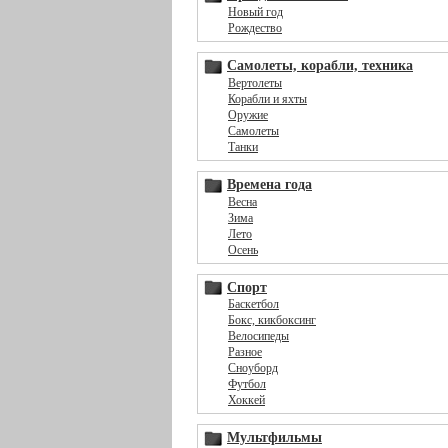
Новый год
Рождество
Самолеты, корабли, техника
Вертолеты
Корабли и яхты
Оружие
Самолеты
Танки
Времена года
Весна
Зима
Лето
Осень
Спорт
Баскетбол
Бокс, кикбоксинг
Велосипеды
Разное
Сноуборд
Футбол
Хоккей
Мультфильмы