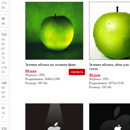
174
40
48
48
535
64
90
67
41
72
56
Зеленое яблоко на зеленом фоне
Зеленое яблоко, обои для
110
стола
Яблоки
35
Формат: JPG
Яблоки
Разрешеиен: 1600x1200
Формат: JPG
149
Размер: 387 kb
Разрешеиен: 1976x1536
Размер: 193 kb
60
69
20
31
24
7
159