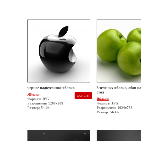
черное надкусанное яблоко
3 зеленых яблока, обои н
стол
Яблоки
Формат: JPG
Яблоки
Разрешеиен: 1200x909
Формат: JPG
Размер: 54 kb
Разрешеиен: 1024x768
Размер: 56 kb