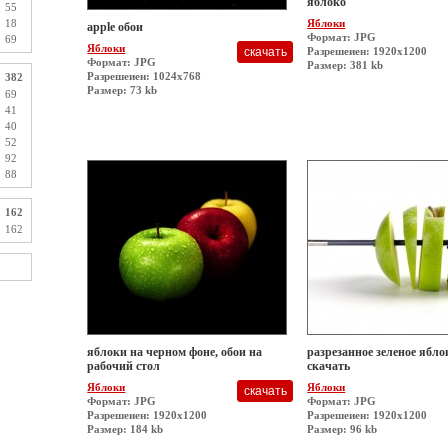
яблоко
55
Яблоки
18
apple обои
Формат: JPG
69
Яблоки
Разрешеиен: 1920x1200
Формат: JPG
Размер: 381 kb
Разрешеиен: 1024x768
382
Размер: 73 kb
69
41
40
52
92
88
162
162
яблоки на черном фоне, обои на
разрезанное зеленое яблок
рабочий стол
скачать
Яблоки
Яблоки
Формат: JPG
Формат: JPG
Разрешеиен: 1920x1200
Разрешеиен: 1920x1200
Размер: 184 kb
Размер: 96 kb