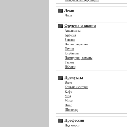
Люди
Лица
Фрукты и овощи
Апельсины
Арбузы
Бананы
Вишня, черешня
Груши
Клубника
Помидоры, томаты
Разное
Яблоки
Продукты
Вино
Коньяк и сигары
Кофе
Мед
Мясо
Пиво
Шоколад
Профессии
Дед мороз