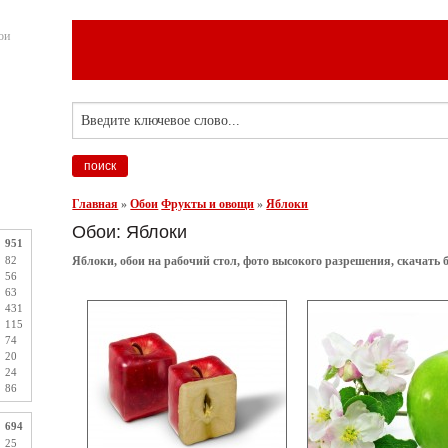
ои
Главная
»
Обои
Фрукты и овощи
»
Яблоки
Обои: Яблоки
951
82
Яблоки, обои на рабочий стол, фото высокого разрешения, скачать б
56
63
431
115
74
20
24
86
694
25