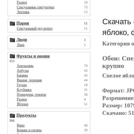
Разное
19
Сексуальные снегурочки
73
Эротика
15
Скачать 
Парни
11
Сексуальный дед мороз
11
яблоко, 
Люди
1
Категория 
Лица
1
Фрукты и овощи
Обои:
Спе
353
крупно
Апельсины
79
Арбузы
45
Спелое ябло
Бананы
45
Вишня, черешня
44
Груши
18
Формат: J
Клубника
31
Помидоры, томаты
36
Разрешение
Разное
4
Яблоки
Размер: 107
51
Скачано: 51
Продукты
366
Вино
46
Коньяк и сигары
20