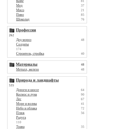
Кофе
81
Мед
37
Мясо
21
Пиво
85
Шоколад
76
Профессии
262
Дед мороз
48
Солдаты
174
Строитель, стройка
40
Материалы
48
Металл, железо
48
Природа и ландшафты
535
Дороги и шоссе
64
Космос и луна
90
Лес
67
Море и волны
41
Небо и облака
72
Пляж
56
Радуга
110
Трава
35