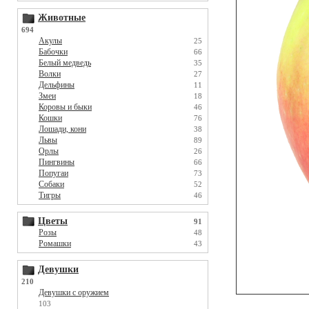
Животные
694
Акулы
25
Бабочки
66
Белый медведь
35
Волки
27
Дельфины
11
Змеи
18
Коровы и быки
46
Кошки
76
Лошади, кони
38
Львы
89
Орлы
26
Пингвины
66
Попугаи
73
Собаки
52
Тигры
46
Цветы
91
Розы
48
Ромашки
43
Девушки
210
Девушки с оружием
103