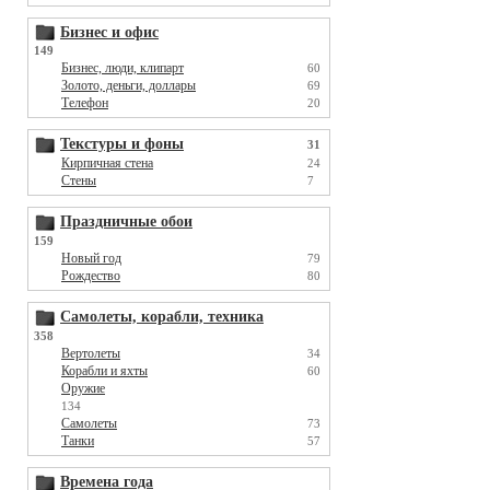
Бизнес и офис
149
Бизнес, люди, клипарт
60
Золото, деньги, доллары
69
Телефон
20
Текстуры и фоны
31
Кирпичная стена
24
Стены
7
Праздничные обои
159
Новый год
79
Рождество
80
Самолеты, корабли, техника
358
Вертолеты
34
Корабли и яхты
60
Оружие
134
Самолеты
73
Танки
57
Времена года