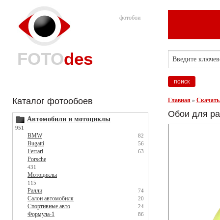
фотобои
FOTO
des
Каталог фотообоев
Главная
»
Скачать
Обои для ра
Автомобили и мотоциклы
951
BMW
82
Bugatti
56
Ferrari
63
Porsche
431
Мотоциклы
115
Ралли
74
Салон автомобиля
20
Спортивные авто
24
Формула-1
86