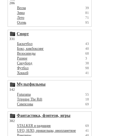
286
Весна
39
Зима
81
Лето
71
Осень
95
Спорт
331
Баскетбол
43
Бокс, кикбоксинг
40
Велосипеды
68
Разное
3
Сноуборд
38
Футбол
98
Хоккей
41
Мультфильмы
142
Futurama
55
Tripping The Rift
18
Симпсоны
69
Фантастика, фэнтези, игры
382
STALKER и радиация
69
UFO, НЛО, пришельцы, инопланетяне
41
Вампиры
40