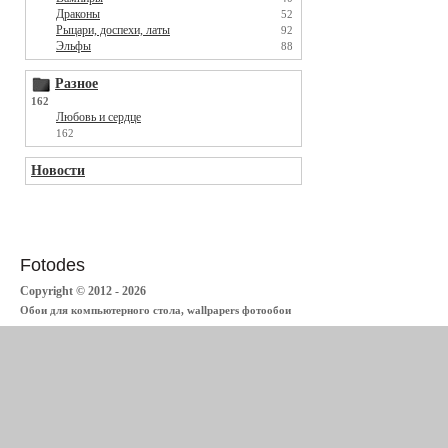
Драконы
52
Рыцари, доспехи, латы
92
Эльфы
88
Разное
162
Любовь и сердце
162
Новости
Fotodes
Copyright © 2012 - 2026
Обои для компьютерного стола, wallpapers фотообои