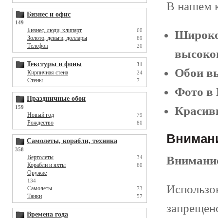
В нашем 
Бизнес и офис
149
Бизнес, люди, клипарт
60
Широко
Золото, деньги, доллары
69
Телефон
20
высоког
Текстуры и фоны
31
Обои в
Кирпичная стена
24
Стены
7
Фото в
Праздничные обои
159
Красивы
Новый год
79
Рождество
80
Внимани
Самолеты, корабли, техника
358
Вертолеты
Внимани
34
Корабли и яхты
60
Оружие
134
Использо
Самолеты
73
Танки
57
запрещен
Времена года