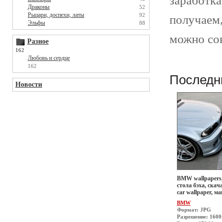
заработка
Драконы
52
Рыцари, доспехи, латы
92
получаем
Эльфы
88
можно сов
Разное
162
Любовь и сердце
162
Последн
Новости
BMW wallpapers,
стола бэха, скач
car wallpaper, 
BMW
Формат: JPG
Разрешение: 1600