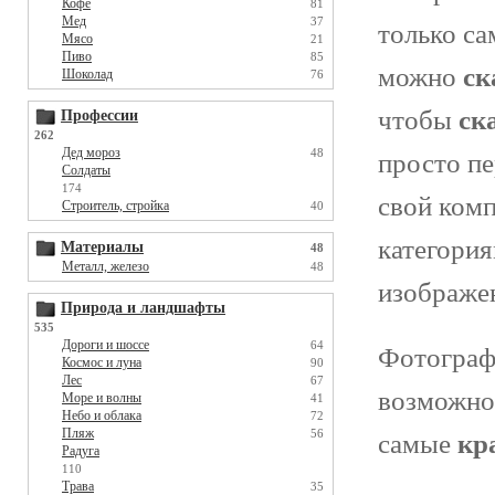
Кофе
81
Мед
37
только с
Мясо
21
Пиво
85
можно
ск
Шоколад
76
чтобы
ск
Профессии
262
Дед мороз
48
просто пе
Солдаты
174
свой комп
Строитель, стройка
40
категория
Материалы
48
Металл, железо
48
изображе
Природа и ландшафты
535
Дороги и шоссе
64
Фотограф
Космос и луна
90
Лес
67
возможно
Море и волны
41
Небо и облака
72
Пляж
56
самые
кр
Радуга
110
Трава
35