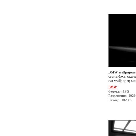
BMW wallpapers,
стола бэха, скач
car wallpaper, 
BMW
Формат: JPG
Разрешение: 192
Размер: 102 kb