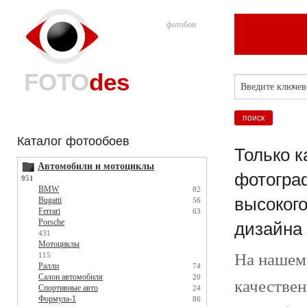
фотобои
FOTO
des
Каталог фотообоев
Только 
Автомобили и мотоциклы
фотограф
951
BMW
82
высокого
Bugatti
56
Ferrari
63
Porsche
дизайна
431
Мотоциклы
На нашем 
115
Ралли
74
Салон автомобиля
20
качестве
Спортивные авто
24
Формула-1
86