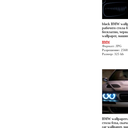
black BMW wallp
рабочего стола б
бесплатно, черн
wallpaper, маши
BMW
Формат: JPG
Разрешение: 256
Размер: 325 kb
BMW wallpapers,
стола бэха, скач
car wallpaper, 