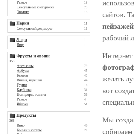
использов
Разное
19
Сексуальные снегурочки
73
Эротика
15
сайтов. 
Парни
11
пейзажей
Сексуальный дед мороз
11
рабочий 
Люди
1
Лица
1
Интернет
Фрукты и овощи
353
фотогра
Апельсины
79
Арбузы
45
Бананы
45
желать л
Вишня, черешня
44
Груши
18
вот созда
Клубника
31
Помидоры, томаты
36
Разное
4
специаль
Яблоки
51
Продукты
Мы созда
366
Вино
46
собираем
Коньяк и сигары
20