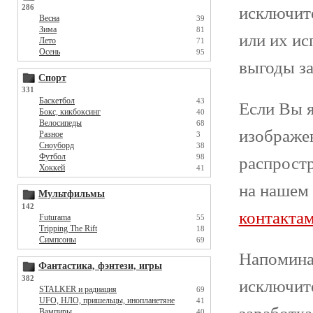
286
исключите
Весна
39
Зима
81
или их ис
Лето
71
Осень
95
выгоды з
Спорт
331
Баскетбол
43
Если Вы я
Бокс, кикбоксинг
40
Велосипеды
68
изображен
Разное
3
Сноуборд
38
Футбол
98
распростр
Хоккей
41
на нашем
Мультфильмы
142
контакта
Futurama
55
Tripping The Rift
18
Симпсоны
69
Напомина
Фантастика, фэнтези, игры
382
исключите
STALKER и радиация
69
UFO, НЛО, пришельцы, инопланетяне
41
Вампиры
40