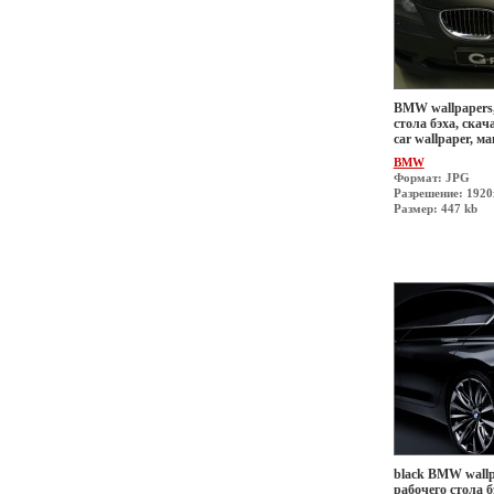
BMW wallpapers,
стола бэха, скач
car wallpaper, 
BMW
Формат: JPG
Разрешение: 192
Размер: 447 kb
black BMW wallp
рабочего стола б