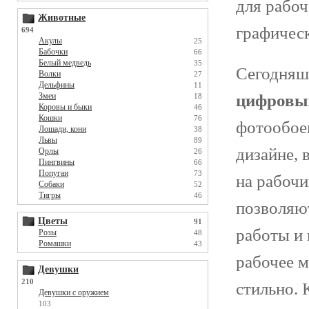
для рабоч
Животные
графическ
694
Акулы
25
Бабочки
66
Белый медведь
35
Сегодняш
Волки
27
Дельфины
11
Змеи
цифровы
18
Коровы и быки
46
Кошки
76
фотообоев
Лошади, кони
38
Львы
89
дизайне, 
Орлы
26
Пингвины
66
Попугаи
73
на рабочи
Собаки
52
Тигры
46
позволяют
Цветы
91
работы и 
Розы
48
Ромашки
43
рабочее м
Девушки
210
стильно. 
Девушки с оружием
103