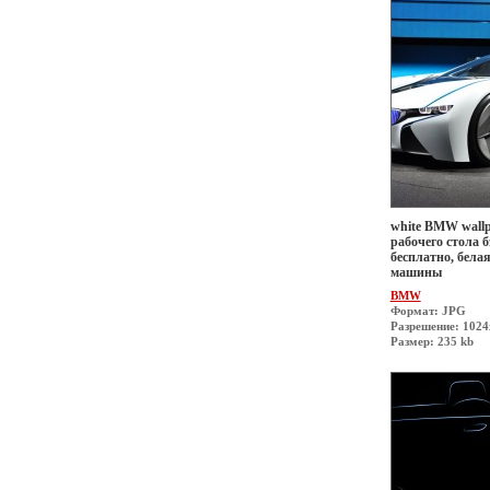
white BMW wallp
рабочего стола б
бесплатно, белая
машины
BMW
Формат: JPG
Разрешение: 1024
Размер: 235 kb