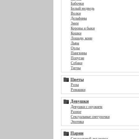
Бабочки
Белый медведь
Волки
Дельфины
Змеи
Коровы и быки
Кошки
Лошади, кони
Львы
Орлы
Пингвины
Попугаи
Собаки
Тигры
Цветы
Розы
Ромашки
Девушки
Девушки с оружием
Разное
Сексуальные снегурочки
Эротика
Парни
Сексуальный дед мороз