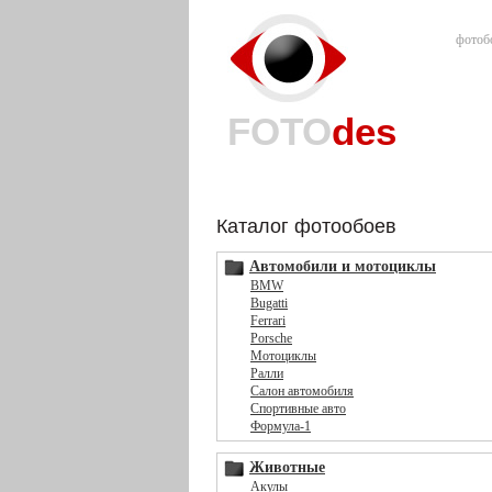
фотоб
FOTO
des
Каталог фотообоев
Автомобили и мотоциклы
BMW
Bugatti
Ferrari
Porsche
Мотоциклы
Ралли
Салон автомобиля
Спортивные авто
Формула-1
Животные
Акулы