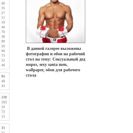
66
35
27
11
18
46
76
38
89
26
В данной галерее выложены
66
фотографии и обои на рабочий
73
стол на тему: Сексуальный дед
52
мороз, sexy santa men,
46
wallpaper, обои для рабочего
стола
91
48
43
210
103
19
73
15
11
11