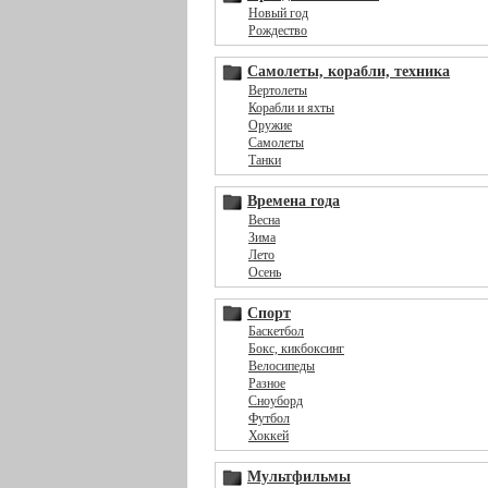
Новый год
Рождество
Самолеты, корабли, техника
Вертолеты
Корабли и яхты
Оружие
Самолеты
Танки
Времена года
Весна
Зима
Лето
Осень
Спорт
Баскетбол
Бокс, кикбоксинг
Велосипеды
Разное
Сноуборд
Футбол
Хоккей
Мультфильмы