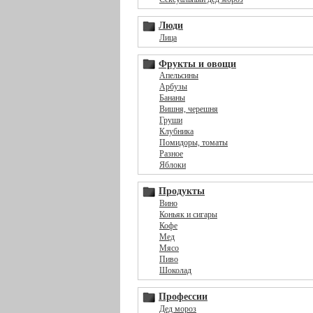
Люди
Лица
Фрукты и овощи
Апельсины
Арбузы
Бананы
Вишня, черешня
Груши
Клубника
Помидоры, томаты
Разное
Яблоки
Продукты
Вино
Коньяк и сигары
Кофе
Мед
Мясо
Пиво
Шоколад
Профессии
Дед мороз