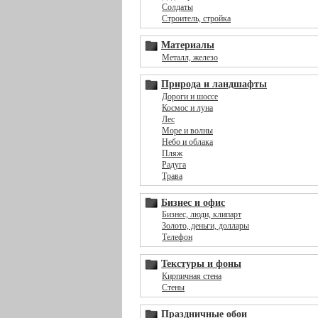
Солдаты
Строитель, стройка
Материалы
Металл, железо
Природа и ландшафты
Дороги и шоссе
Космос и луна
Лес
Море и волны
Небо и облака
Пляж
Радуга
Трава
Бизнес и офис
Бизнес, люди, клипарт
Золото, деньги, доллары
Телефон
Текстуры и фоны
Кирпичная стена
Стены
Праздничные обои