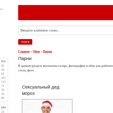
ои
Главная
»
Обои
»
Парни
Парни
951
82
В данном разделе выложены галере, фотографии и обои для рабочего
56
стола, фото
63
431
115
74
Сексуальный дед
20
мороз
24
86
694
25