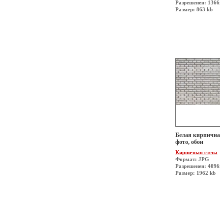
Разрешеиен: 1366
Размер: 863 kb
Белая кирпичная
фото, обои
Кирпичная стена
Формат: JPG
Разрешеиен: 409
Размер: 1962 kb