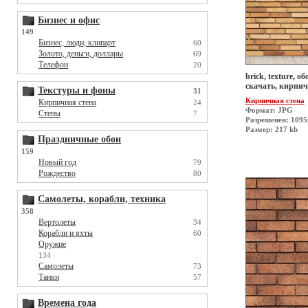
Бизнес и офис
149
Бизнес, люди, клипарт
60
Золото, деньги, доллары
69
Телефон
20
brick, texture, о
скачать, кирпи
Текстуры и фоны
31
Кирпичная стена
Кирпичная стена
24
Формат: JPG
Стены
7
Разрешеиен: 1095
Размер: 217 kb
Праздничные обои
159
Новый год
79
Рождество
80
Самолеты, корабли, техника
358
Вертолеты
34
Корабли и яхты
60
Оружие
134
Самолеты
73
Танки
57
Времена года