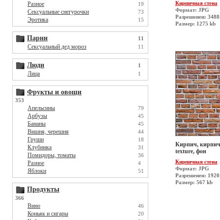
Кирпичная стена
Разное
19
Формат: JPG
Сексуальные снегурочки
73
Разрешеиен: 348
Эротика
15
Размер: 1275 kb
Парни
11
Сексуальный дед мороз
11
Люди
1
Лица
1
Фрукты и овощи
353
Апельсины
79
Арбузы
45
Бананы
45
Вишня, черешня
44
Груши
18
Кирпич, кирпичн
Клубника
31
texture, фон
Помидоры, томаты
36
Кирпичная стена
Разное
4
Формат: JPG
Яблоки
51
Разрешеиен: 1920
Размер: 567 kb
Продукты
366
Вино
46
Коньяк и сигары
20