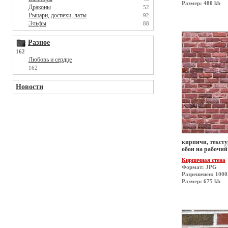
Размер: 480 kb
Драконы
52
Рыцари, доспехи, латы
92
Эльфы
88
Разное
162
Любовь и сердце
162
Новости
кирпичи, текстур
обои на рабочий
Кирпичная стена
Формат: JPG
Разрешеиен: 100
Размер: 675 kb