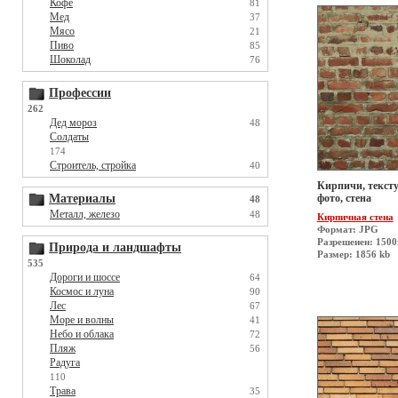
Кофе
81
Мед
37
Мясо
21
Пиво
85
Шоколад
76
Профессии
262
Дед мороз
48
Солдаты
174
Строитель, стройка
40
Кирпичи, тексту
фото, стена
Материалы
48
Металл, железо
48
Кирпичная стена
Формат: JPG
Разрешеиен: 150
Природа и ландшафты
Размер: 1856 kb
535
Дороги и шоссе
64
Космос и луна
90
Лес
67
Море и волны
41
Небо и облака
72
Пляж
56
Радуга
110
Трава
35