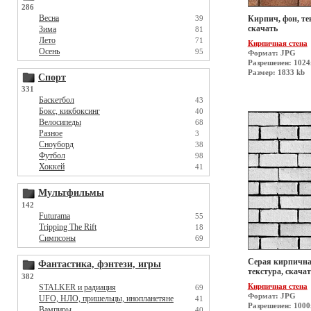
286
Весна
39
Кирпич, фон, те
скачать
Зима
81
Лето
71
Кирпичная стена
Осень
95
Формат: JPG
Разрешеиен: 102
Размер: 1833 kb
Спорт
331
Баскетбол
43
Бокс, кикбоксинг
40
Велосипеды
68
Разное
3
Сноуборд
38
Футбол
98
Хоккей
41
Мультфильмы
142
Futurama
55
Tripping The Rift
18
Симпсоны
69
Серая кирпичная
Фантастика, фэнтези, игры
текстура, скачат
382
Кирпичная стена
STALKER и радиация
69
Формат: JPG
UFO, НЛО, пришельцы, инопланетяне
41
Разрешеиен: 100
Вампиры
40