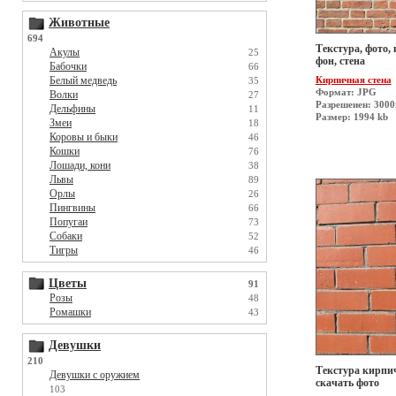
Животные
694
Текстура, фото,
Акулы
25
фон, стена
Бабочки
66
Белый медведь
Кирпичная стена
35
Формат: JPG
Волки
27
Разрешеиен: 300
Дельфины
11
Размер: 1994 kb
Змеи
18
Коровы и быки
46
Кошки
76
Лошади, кони
38
Львы
89
Орлы
26
Пингвины
66
Попугаи
73
Собаки
52
Тигры
46
Цветы
91
Розы
48
Ромашки
43
Девушки
210
Текстура кирпич
Девушки с оружием
скачать фото
103