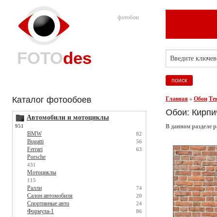
фотобои
FOTO
des
Каталог фотообоев
Главная
»
Обои
Те
Обои: Кирпи
Автомобили и мотоциклы
951
В данном разделе 
BMW
82
Bugatti
56
Ferrari
63
Porsche
431
Мотоциклы
115
Ралли
74
Салон автомобиля
20
Спортивные авто
24
Формула-1
86