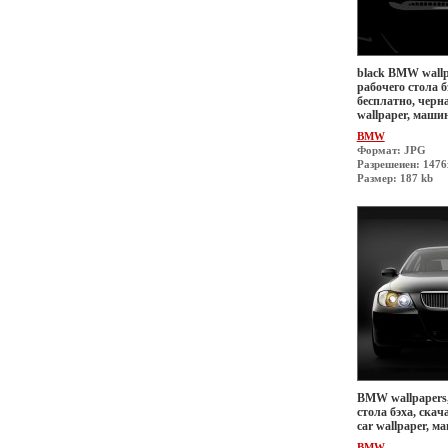
black BMW wallp
рабочего стола б
бесплатно, черн
wallpaper, маши
BMW
Формат: JPG
Разрешеиен: 1476
Размер: 187 kb
BMW wallpapers,
стола бэха, скач
car wallpaper, 
BMW