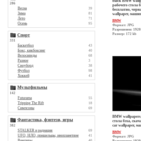
black BMW wallp
286
рабочего стола б
Весна
39
бесплатно, черн
Зима
81
wallpaper, маши
Лето
71
BMW
Осень
95
Формат: JPG
Разрешеиен: 192
Размер: 172 kb
Спорт
331
Баскетбол
43
Бокс, кикбоксинг
40
Велосипеды
68
Разное
3
Сноуборд
38
Футбол
98
Хоккей
41
Мультфильмы
142
Futurama
55
Tripping The Rift
18
Симпсоны
69
BMW wallpapers,
Фантастика, фэнтези, игры
стола бэха, скач
car wallpaper, 
382
STALKER и радиация
69
BMW
UFO, НЛО, пришельцы, инопланетяне
41
Формат: JPG
Вампиры
40
Разрешеиен: 192