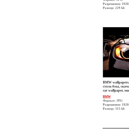
Разрешеиен: 192
Размер: 229 kb
BMW wallpapers,
стола бэха, скач
car wallpaper, 
BMW
Формат: JPG
Разрешеиен: 192
Размер: 315 kb