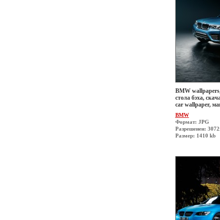
BMW wallpapers,
стола бэха, скач
car wallpaper, 
BMW
Формат: JPG
Разрешеиен: 307
Размер: 1410 kb