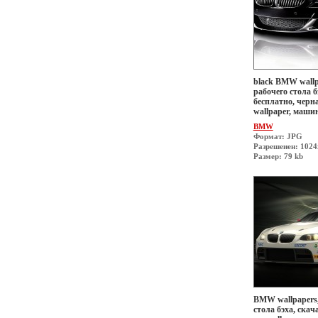
black BMW wallp
рабочего стола б
бесплатно, черн
wallpaper, маши
BMW
Формат: JPG
Разрешеиен: 1024
Размер: 79 kb
BMW wallpapers,
стола бэха, скач