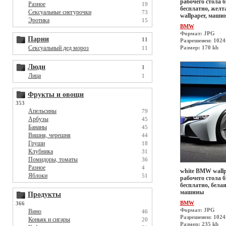
рабочего стола б
Разное
19
бесплатно, желт
Сексуальные снегурочки
73
wallpaper, маши
Эротика
15
BMW
Формат: JPG
Парни
11
Разрешеиен: 1024
Сексуальный дед мороз
Размер: 170 kb
11
Люди
1
Лица
1
Фрукты и овощи
353
Апельсины
79
Арбузы
45
Бананы
45
Вишня, черешня
44
Груши
18
Клубника
31
Помидоры, томаты
36
Разное
4
white BMW wallp
Яблоки
51
рабочего стола б
бесплатно, белая
машины
Продукты
BMW
366
Формат: JPG
Вино
46
Разрешеиен: 1024
Коньяк и сигары
20
Размер: 235 kb