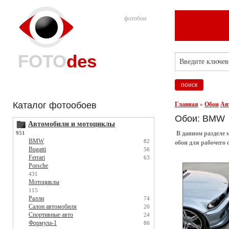
фотобои
FOTO
des
Каталог фотообоев
Главная
»
Обои
Ав
Обои: BMW
Автомобили и мотоциклы
951
В данном разделе м
BMW
82
обои для рабочего
Bugatti
56
Ferrari
63
Porsche
431
Мотоциклы
115
Ралли
74
Салон автомобиля
20
Спортивные авто
24
Формула-1
86