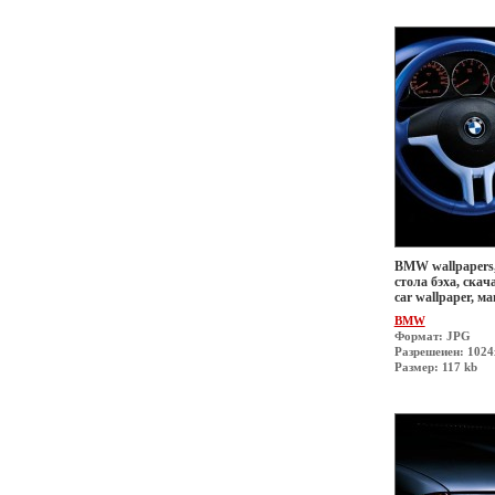
BMW wallpapers,
стола бэха, скач
car wallpaper, 
BMW
Формат: JPG
Разрешеиен: 1024
Размер: 117 kb