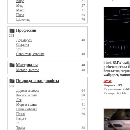
Кофе
81
Мед
37
Мясо
21
Пиво
85
Шоколад
76
Профессии
262
Дед мороз
48
Солдаты
174
Строитель, стройка
40
black BMW wallp
Материалы
48
рабочего стола б
Металл, железо
48
бесплатно, черн
wallpaper, маши
Природа и ландшафты
BMW
Формат: JPG
535
Разрешеиен: 256
Дороги и шоссе
64
Размер: 325 kb
Космос и луна
90
Лес
67
Море и волны
41
Небо и облака
72
Пляж
56
Радуга
110
Трава
35