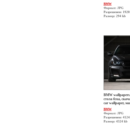
BMW
Формат: JPG
Разрешеиен: 192
Размер: 294 kb
BMW wallpapers,
стола бэха, скач
car wallpaper, 
BMW
Формат: JPG
Разрешеиен: 412
Размер: 4324 kb