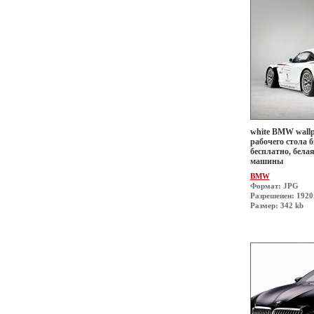
white BMW wallp
рабочего стола б
бесплатно, белая
машины
BMW
Формат: JPG
Разрешеиен: 192
Размер: 342 kb