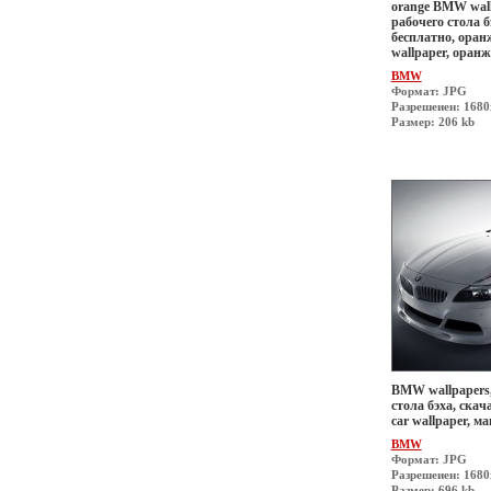
orange BMW wall
рабочего стола б
бесплатно, оран
wallpaper, оран
BMW
Формат: JPG
Разрешеиен: 168
Размер: 206 kb
BMW wallpapers,
стола бэха, скач
car wallpaper, 
BMW
Формат: JPG
Разрешеиен: 168
Размер: 696 kb