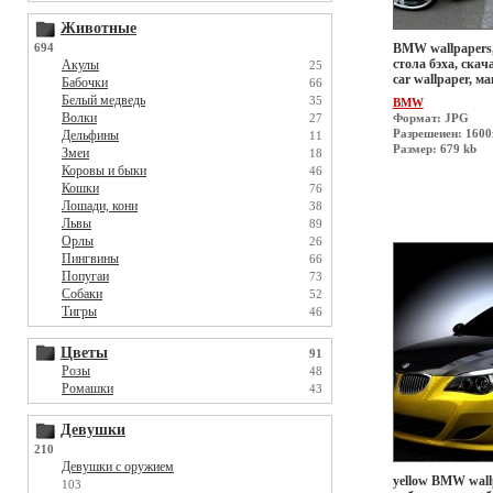
Животные
694
BMW wallpapers,
стола бэха, скач
Акулы
25
car wallpaper, 
Бабочки
66
Белый медведь
35
BMW
Волки
27
Формат: JPG
Разрешеиен: 1600
Дельфины
11
Размер: 679 kb
Змеи
18
Коровы и быки
46
Кошки
76
Лошади, кони
38
Львы
89
Орлы
26
Пингвины
66
Попугаи
73
Собаки
52
Тигры
46
Цветы
91
Розы
48
Ромашки
43
Девушки
210
Девушки с оружием
yellow BMW wall
103