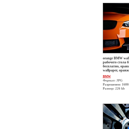
orange BMW wall
рабочего стола б
бесплатно, оран
wallpaper, оран
BMW
Формат: JPG
Разрешеиен: 168
Размер: 226 kb