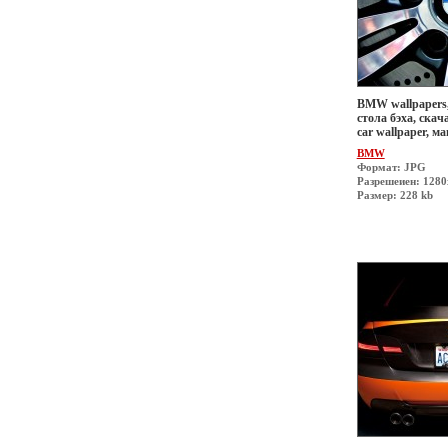
BMW wallpapers,
стола бэха, скач
car wallpaper, 
BMW
Формат: JPG
Разрешеиен: 1280
Размер: 228 kb