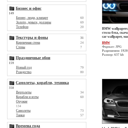
Бизнес и офис
149
Бизнес, люди, клипарт
60
Золото, деньги, доллары
69
Телефон
20
BMW wallpapers,
стола бэха, скач
car wallpaper, 
Текстуры и фоны
31
Кирпичная стена
BMW
24
Формат: JPG
Стены
7
Разрешеиен: 192
Размер: 637 kb
Праздничные обои
159
Новый год
79
Рождество
80
Самолеты, корабли, техника
358
Вертолеты
34
Корабли и яхты
60
Оружие
134
Самолеты
73
Танки
57
Времена года