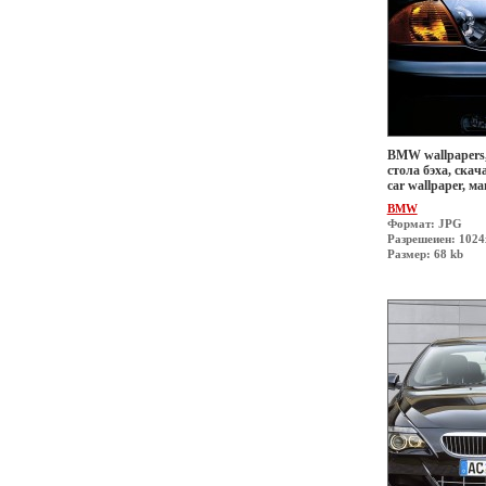
BMW wallpapers,
стола бэха, скач
car wallpaper, 
BMW
Формат: JPG
Разрешеиен: 1024
Размер: 68 kb