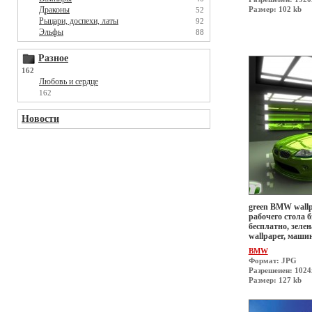
Драконы
Размер: 102 kb
52
Рыцари, доспехи, латы
92
Эльфы
88
Разное
162
Любовь и сердце
162
Новости
green BMW wallp
рабочего стола б
бесплатно, зеле
wallpaper, маши
BMW
Формат: JPG
Разрешеиен: 1024
Размер: 127 kb