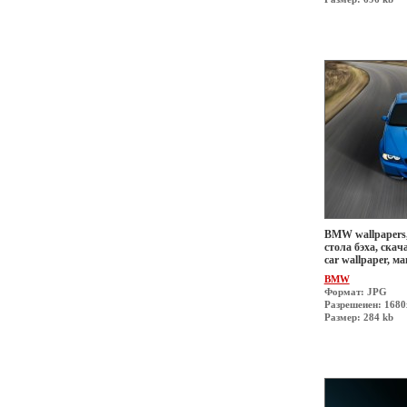
BMW wallpapers,
стола бэха, скач
car wallpaper, 
BMW
Формат: JPG
Разрешеиен: 168
Размер: 284 kb