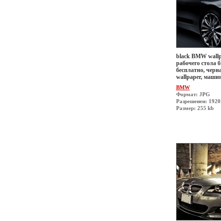
black BMW wallp
рабочего стола б
бесплатно, черн
wallpaper, маши
BMW
Формат: JPG
Разрешеиен: 192
Размер: 255 kb