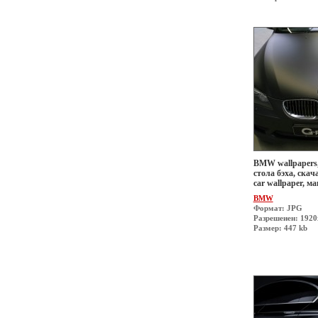
BMW wallpapers,
стола бэха, скач
car wallpaper, 
BMW
Формат: JPG
Разрешеиен: 192
Размер: 447 kb