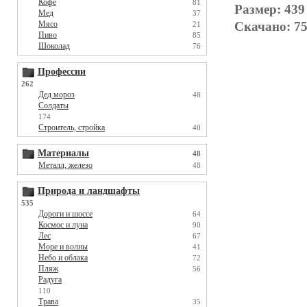
Кофе
81
Размер: 439
Мед
37
Скачано: 75
Мясо
21
Пиво
85
Шоколад
76
Профессии
262
Дед мороз
48
Солдаты
174
Строитель, стройка
40
Материалы
48
Металл, железо
48
Природа и ландшафты
535
Дороги и шоссе
64
Космос и луна
90
Лес
67
Море и волны
41
Небо и облака
72
Пляж
56
Радуга
110
Трава
35