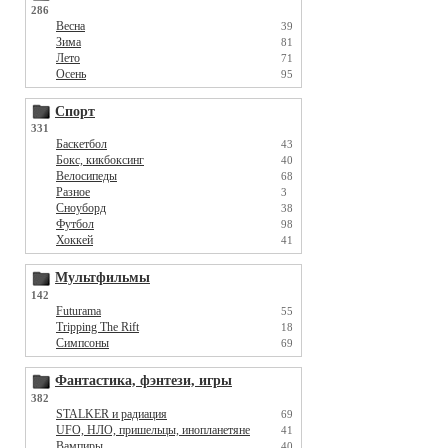
286
Весна
39
Зима
81
Лето
71
Осень
95
Спорт
331
Баскетбол
43
Бокс, кикбоксинг
40
Велосипеды
68
Разное
3
Сноуборд
38
Футбол
98
Хоккей
41
Мультфильмы
142
Futurama
55
Tripping The Rift
18
Симпсоны
69
Фантастика, фэнтези, игры
382
STALKER и радиация
69
UFO, НЛО, пришельцы, инопланетяне
41
Вампиры
40