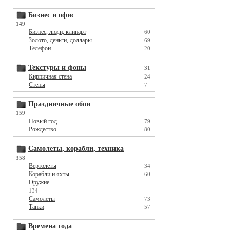
Бизнес и офис
149
Бизнес, люди, клипарт
60
Золото, деньги, доллары
69
Телефон
20
Текстуры и фоны
31
Кирпичная стена
24
Стены
7
Праздничные обои
159
Новый год
79
Рождество
80
Самолеты, корабли, техника
358
Вертолеты
34
Корабли и яхты
60
Оружие
134
Самолеты
73
Танки
57
Времена года