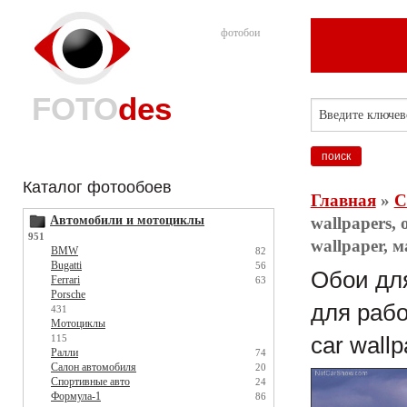
фотобои
FOTO
des
Каталог фотообоев
Главная
»
С
Автомобили и мотоциклы
wallpapers,
951
wallpaper,
BMW
82
Bugatti
56
Обои для
Ferrari
63
Porsche
для рабо
431
Мотоциклы
115
car wall
Ралли
74
Салон автомобиля
20
Спортивные авто
24
Формула-1
86