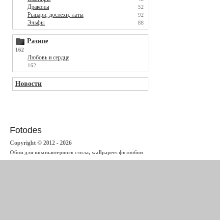
Драконы
52
Рыцари, доспехи, латы
92
Эльфы
88
Разное
162
Любовь и сердце
162
Новости
Fotodes
Copyright © 2012 - 2026
Обои для компьютерного стола, wallpapers фотообои