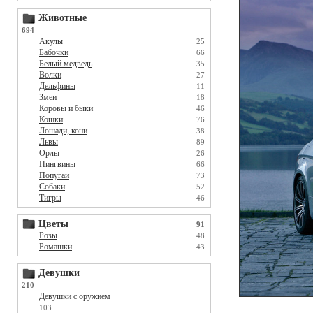
Животные
694
Акулы
25
Бабочки
66
Белый медведь
35
Волки
27
Дельфины
11
Змеи
18
Коровы и быки
46
Кошки
76
Лошади, кони
38
Львы
89
Орлы
26
Пингвины
66
Попугаи
73
Собаки
52
Тигры
46
Цветы
91
Розы
48
Ромашки
43
Девушки
210
Девушки с оружием
103