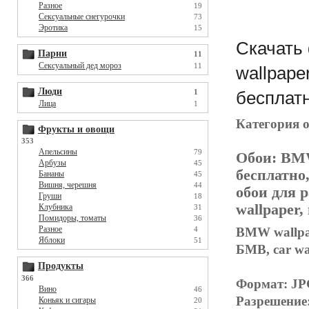
Разное
19
Сексуальные снегурочки
73
Эротика
15
Скачать
Парни
11
Сексуальный дед мороз
11
wallpape
Люди
1
бесплатн
Лица
1
Категория 
Фрукты и овощи
353
Апельсины
79
Обои:
BMW
Арбузы
45
бесплатно
Бананы
45
Вишня, черешня
44
обои для р
Груши
18
wallpaper
Клубника
31
Помидоры, томаты
36
Разное
BMW wallpap
4
Яблоки
51
БМВ, car wa
Продукты
366
Формат: J
Вино
46
Разрешение
Коньяк и сигары
20