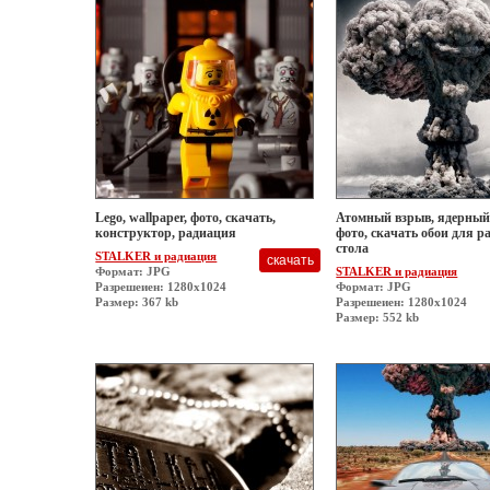
Lego, wallpaper, фото, скачать,
Атомный взрыв, ядерный
конструктор, радиация
фото, скачать обои для р
стола
STALKER и радиация
Формат: JPG
STALKER и радиация
Разрешеиен: 1280x1024
Формат: JPG
Размер: 367 kb
Разрешеиен: 1280x1024
Размер: 552 kb