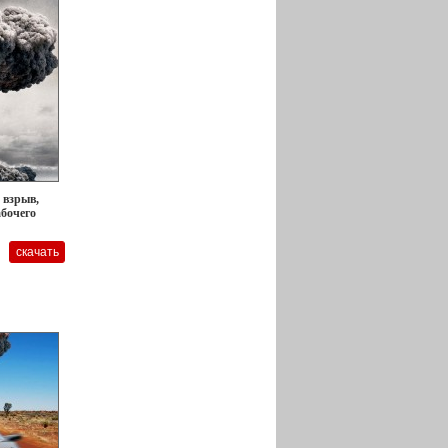
 взрыв,
абочего