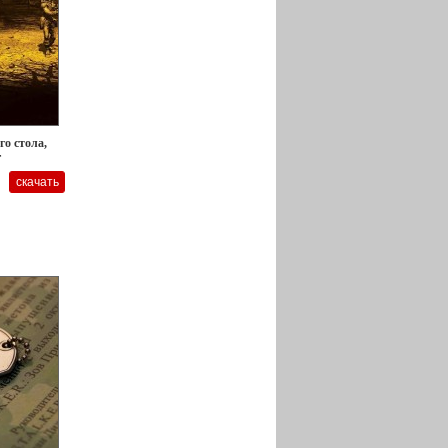
го стола,
r