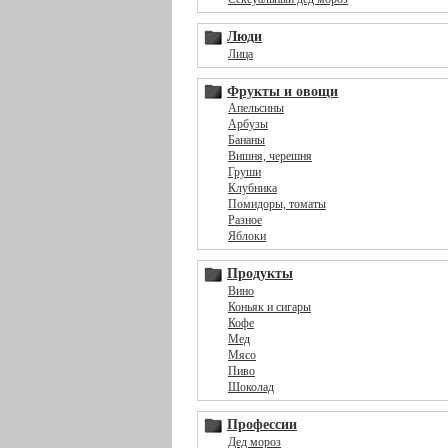
Люди
Лица
Фрукты и овощи
Апельсины
Арбузы
Бананы
Вишня, черешня
Груши
Клубника
Помидоры, томаты
Разное
Яблоки
Продукты
Вино
Коньяк и сигары
Кофе
Мед
Мясо
Пиво
Шоколад
Профессии
Дед мороз