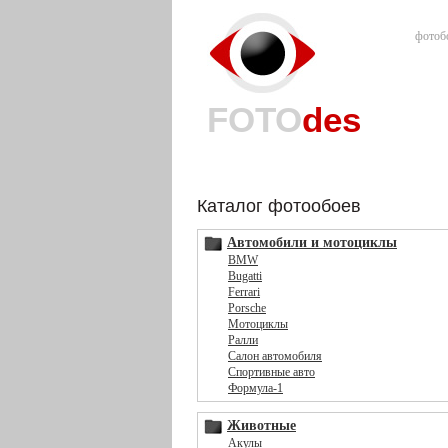
фотоб
FOTO
des
Каталог фотообоев
Автомобили и мотоциклы
BMW
Bugatti
Ferrari
Porsche
Мотоциклы
Ралли
Салон автомобиля
Спортивные авто
Формула-1
Животные
Акулы