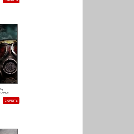
ь,
й стол