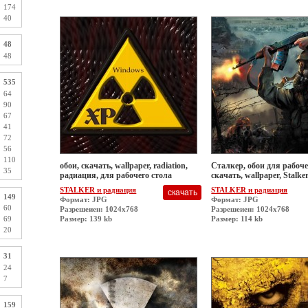
174
40
48
48
535
64
90
67
41
72
56
110
обои, скачать, wallpaper, radiation,
Сталкер, обои для рабоче
35
радиация, для рабочего стола
скачать, wallpaper, Stalke
STALKER и радиация
STALKER и радиация
149
Формат: JPG
Формат: JPG
60
Разрешеиен: 1024x768
Разрешеиен: 1024x768
Размер: 139 kb
Размер: 114 kb
69
20
31
24
7
159