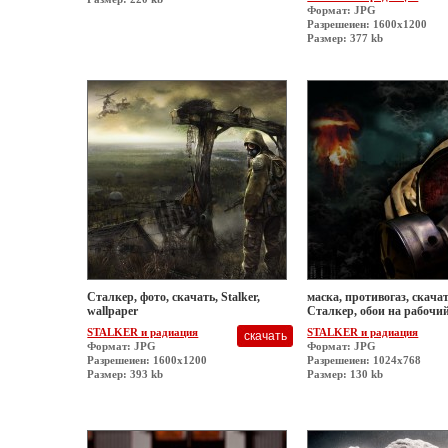
Формат: JPG
Разрешеиен: 1600x1200
Размер: 377 kb
Сталкер, фото, скачать, Stalker,
маска, противогаз, скачат
wallpaper
Сталкер, обои на рабочи
STALKER и радиация
STALKER и радиация
Формат: JPG
Формат: JPG
Разрешеиен: 1600x1200
Разрешеиен: 1024x768
Размер: 393 kb
Размер: 130 kb