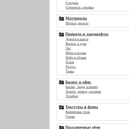
Солдаты
Строитель, стройка
Материалы
Металл, железо
Природа и ландшафты
Дороги и шоссе
Космос и луна
Лес
Море и волны
Небо и облака
Пляж
Радуга
Трава
Бизнес и офис
Бизнес, люди, клипарт
Золото, деньги, доллары
Телефон
Текстуры и фоны
Кирпичная стена
Стены
Праздничные обои