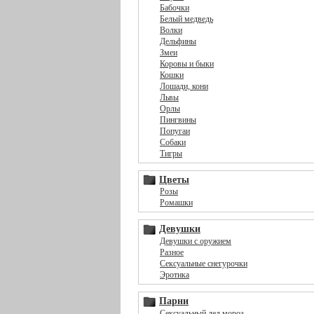
Бабочки
Белый медведь
Волки
Дельфины
Змеи
Коровы и быки
Кошки
Лошади, кони
Львы
Орлы
Пингвины
Попугаи
Собаки
Тигры
Цветы
Розы
Ромашки
Девушки
Девушки с оружием
Разное
Сексуальные снегурочки
Эротика
Парни
Сексуальный дед мороз