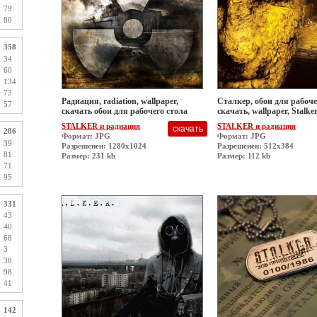
79
80
358
34
60
134
73
Радиация, radiation, wallpaper,
Сталкер, обои для рабоче
57
скачать обои для рабочего стола
скачать, wallpaper, Stalke
STALKER и радиация
STALKER и радиация
286
Формат: JPG
Формат: JPG
39
Разрешеиен: 1280x1024
Разрешеиен: 512x384
81
Размер: 231 kb
Размер: 112 kb
71
95
331
43
40
68
3
38
98
41
142