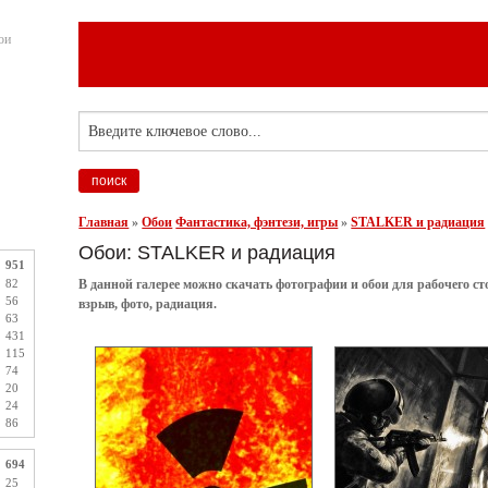
ои
Главная
»
Обои
Фантастика, фэнтези, игры
»
STALKER и радиация
Обои: STALKER и радиация
951
82
В данной галерее можно скачать фотографии и обои для рабочего 
56
взрыв, фото, радиация.
63
431
115
74
20
24
86
694
25