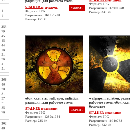
радиация, для рабочего стола
Формат: JPG
STALKER и радиация
Разрешеиен: 1680x1050
1
Формат: JPG
Размер: 831 kb
Разрешеиен: 1600x1200
1
Размер: 451 kb
353
79
45
45
44
18
31
36
4
51
366
46
20
81
обои, скачать, wallpaper, radiation,
wallpaper, radiation, ради
37
радиация, для рабочего стола
рабочего стола, обои, ска
21
бесплатно
85
STALKER и радиация
76
Формат: JPG
STALKER и радиация
Разрешеиен: 1280x1024
Формат: JPG
Размер: 735 kb
Разрешеиен: 1024x768
262
Размер: 732 kb
48