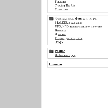
Futurama
Tripping The Rift
Симпсоны
Фантастика, фэнтези, игры
STALKER и радиация
UFO, НЛО, пришельцы, инопланетяне
Вампиры
Драконы
Рыцари, доспехи, латы
Эльфы
Разное
Любовь и сердце
Новости