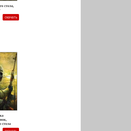
го стола,
r
вка
нок,
о стола