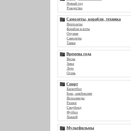
Новый год
Рождество
Самолеты, корабли, техника
Вертолеты
Корабли и яхты
Оружие
Самолеты
Танки
Времена года
Весна
Зима
Лето
Осень
Спорт
Баскетбол
Бокс, кикбоксинг
Велосипеды
Разное
Сноуборд
Футбол
Хоккей
Мультфильмы