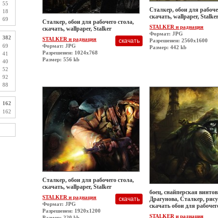
55
Сталкер, обои для рабоче
18
скачать, wallpaper, Stalke
69
Сталкер, обои для рабочего стола,
STALKER и радиация
скачать, wallpaper, Stalker
Формат: JPG
382
STALKER и радиация
Разрешеиен: 2560x1600
69
Формат: JPG
Размер: 442 kb
Разрешеиен: 1024x768
41
Размер: 556 kb
40
52
92
88
162
162
Сталкер, обои для рабочего стола,
скачать, wallpaper, Stalker
боец, снайперская винто
STALKER и радиация
Драгунова, Сталкер, рису
Формат: JPG
скачать обои для рабочег
Разрешеиен: 1920x1200
STALKER и радиация
Размер: 220 kb