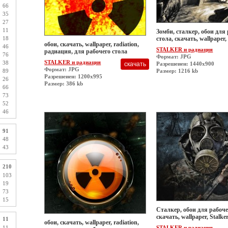
66
35
27
11
Зомби, сталкер, обои для
18
стола, скачать, wallpaper,
обои, скачать, wallpaper, radiation,
46
STALKER и радиация
радиация, для рабочего стола
76
Формат: JPG
STALKER и радиация
38
Разрешеиен: 1440x900
Формат: JPG
89
Размер: 1216 kb
Разрешеиен: 1200x995
26
Размер: 386 kb
66
73
52
46
91
48
43
210
103
19
73
15
Сталкер, обои для рабоче
скачать, wallpaper, Stalke
11
обои, скачать, wallpaper, radiation,
11
STALKER и радиация