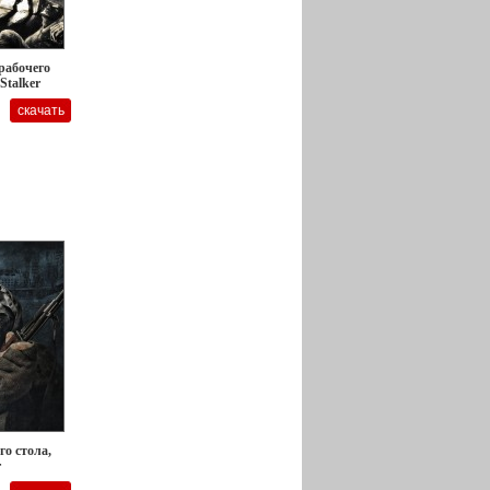
 рабочего
 Stalker
го стола,
r