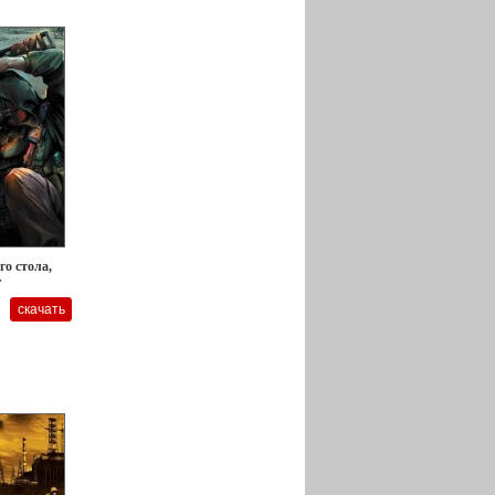
го стола,
r