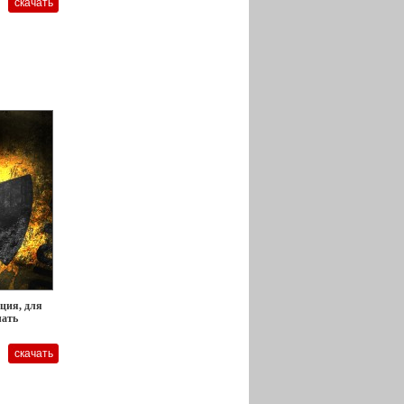
ация, для
чать