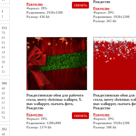
Рождество
Рождество
Формат: JPG
Рождество
1
Разрешеиен: 1920x1200
Формат: JPG
1
Размер: 436 kb
Разрешеиен: 1920x1200
Размер: 265 kb
353
79
45
45
44
18
31
36
4
51
366
46
20
Рождественские обои для рабочего
Рождественские обои для
81
стола, merry christmas wallaper, X-
стола, merry christmas wal
37
mas wallapper, скачать фото,
mas wallapper, скачать фо
Рождество
Рождество
21
85
Рождество
Рождество
76
Формат: JPG
Формат: JPG
Разрешеиен: 1280x800
Разрешеиен: 1920x1200
Размер: 1374 kb
Размер: 588 kb
262
48