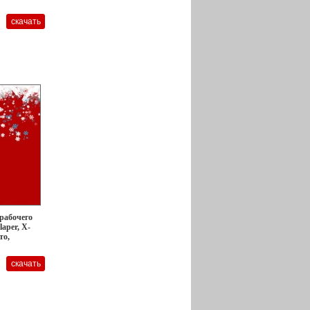
 рабочего
laper, X-
то,