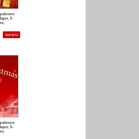
 рабочего
laper, X-
то,
 рабочего
laper, X-
то,