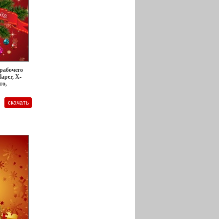
 рабочего
laper, X-
то,