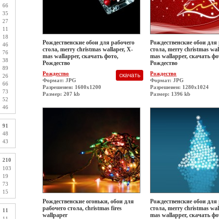
66
35
27
11
18
Рождественские обои для рабочего
Рождественские обои для
46
стола, merry christmas wallaper, X-
стола, merry christmas wal
76
mas wallapper, скачать фото,
mas wallapper, скачать фо
38
Рождество
Рождество
89
Рождество
Рождество
26
Формат: JPG
Формат: JPG
66
Разрешеиен: 1600x1200
Разрешеиен: 1280x1024
73
Размер: 207 kb
Размер: 1396 kb
52
46
91
48
43
210
103
19
73
15
Рождественские огоньки, обои для
Рождественские обои для
рабочего стола, christmas fires
стола, merry christmas wal
11
wallpaper
mas wallapper, скачать фо
11