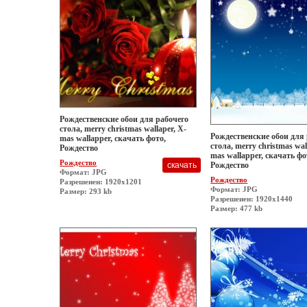
Рождественские обои для рабочего
стола, merry christmas wallaper, X-
Рождественские обои для
mas wallapper, скачать фото,
стола, merry christmas wal
Рождество
mas wallapper, скачать фо
Рождество
Рождество
Формат: JPG
Рождество
Разрешеиен: 1920x1201
Формат: JPG
Размер: 293 kb
Разрешеиен: 1920x1440
Размер: 477 kb