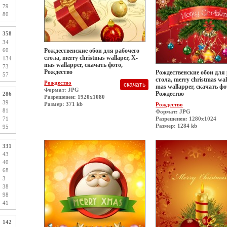
79
80
358
34
60
Рождественские обои для рабочего
стола, merry christmas wallaper, X-
134
mas wallapper, скачать фото,
73
Рождество
Рождественские обои для
57
стола, merry christmas wal
Рождество
mas wallapper, скачать фо
Формат: JPG
Рождество
286
Разрешеиен: 1920x1080
39
Размер: 371 kb
Рождество
81
Формат: JPG
71
Разрешеиен: 1280x1024
Размер: 1284 kb
95
331
43
40
68
3
38
98
41
142