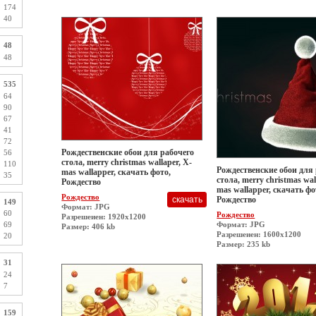
174
40
48
48
535
64
90
67
41
72
Рождественские обои для рабочего
56
стола, merry christmas wallaper, X-
110
Рождественские обои для
mas wallapper, скачать фото,
35
стола, merry christmas wal
Рождество
mas wallapper, скачать фо
Рождество
Рождество
149
Формат: JPG
60
Рождество
Разрешеиен: 1920x1200
Формат: JPG
69
Размер: 406 kb
Разрешеиен: 1600x1200
20
Размер: 235 kb
31
24
7
159