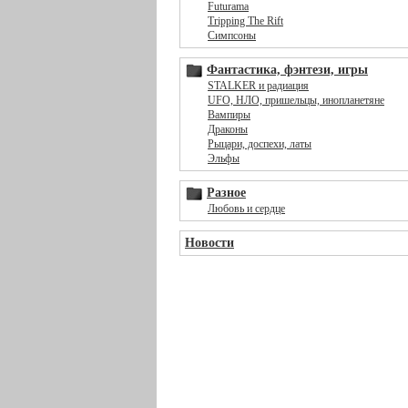
Futurama
Tripping The Rift
Симпсоны
Фантастика, фэнтези, игры
STALKER и радиация
UFO, НЛО, пришельцы, инопланетяне
Вампиры
Драконы
Рыцари, доспехи, латы
Эльфы
Разное
Любовь и сердце
Новости