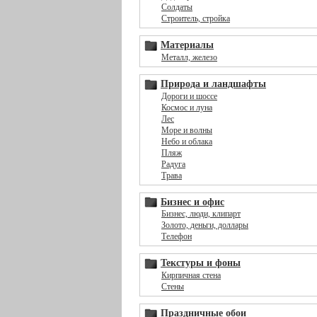
Солдаты
Строитель, стройка
Материалы
Металл, железо
Природа и ландшафты
Дороги и шоссе
Космос и луна
Лес
Море и волны
Небо и облака
Пляж
Радуга
Трава
Бизнес и офис
Бизнес, люди, клипарт
Золото, деньги, доллары
Телефон
Текстуры и фоны
Кирпичная стена
Стены
Праздничные обои