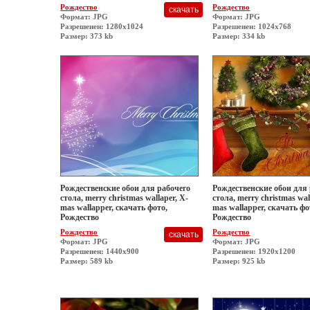
Рождество
Рождество
Формат: JPG
Формат: JPG
Разрешеиен: 1280x1024
Разрешеиен: 1024x768
Размер: 373 kb
Размер: 334 kb
Рождественские обои для рабочего
Рождественские обои для
стола, merry christmas wallaper, X-
стола, merry christmas wal
mas wallapper, скачать фото,
mas wallapper, скачать фо
Рождество
Рождество
Рождество
Рождество
Формат: JPG
Формат: JPG
Разрешеиен: 1440x900
Разрешеиен: 1920x1200
Размер: 589 kb
Размер: 925 kb