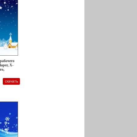
 рабочего
laper, X-
то,