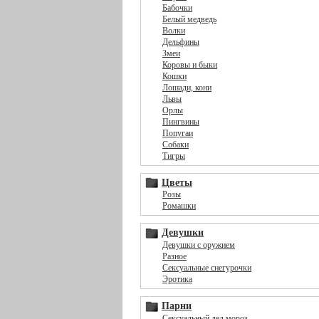
Бабочки
Белый медведь
Волки
Дельфины
Змеи
Коровы и быки
Кошки
Лошади, кони
Львы
Орлы
Пингвины
Попугаи
Собаки
Тигры
Цветы
Розы
Ромашки
Девушки
Девушки с оружием
Разное
Сексуальные снегурочки
Эротика
Парни
Сексуальный дед мороз