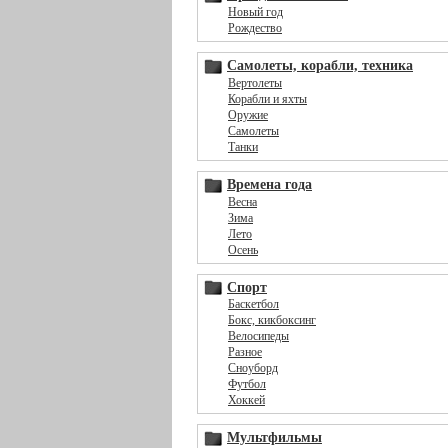
Новый год
Рождество
Самолеты, корабли, техника
Вертолеты
Корабли и яхты
Оружие
Самолеты
Танки
Времена года
Весна
Зима
Лето
Осень
Спорт
Баскетбол
Бокс, кикбоксинг
Велосипеды
Разное
Сноуборд
Футбол
Хоккей
Мультфильмы