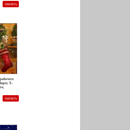
 рабочего
laper, X-
то,