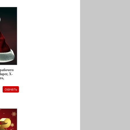
 рабочего
laper, X-
то,