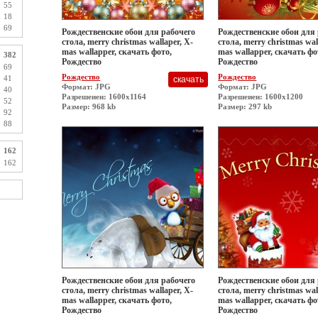
55
18
69
Рождественские обои для рабочего
Рождественские обои для
стола, merry christmas wallaper, X-
стола, merry christmas wal
mas wallapper, скачать фото,
mas wallapper, скачать фо
382
Рождество
Рождество
69
Рождество
Рождество
41
Формат: JPG
Формат: JPG
40
Разрешеиен: 1600x1164
Разрешеиен: 1600x1200
52
Размер: 968 kb
Размер: 297 kb
92
88
162
162
Рождественские обои для рабочего
Рождественские обои для
стола, merry christmas wallaper, X-
стола, merry christmas wal
mas wallapper, скачать фото,
mas wallapper, скачать фо
Рождество
Рождество