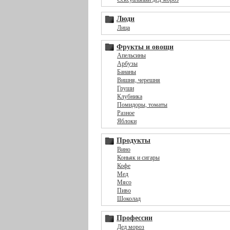
Люди
Лица
Фрукты и овощи
Апельсины
Арбузы
Бананы
Вишня, черешня
Груши
Клубника
Помидоры, томаты
Разное
Яблоки
Продукты
Вино
Коньяк и сигары
Кофе
Мед
Мясо
Пиво
Шоколад
Профессии
Дед мороз