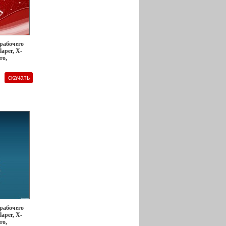
 рабочего
laper, X-
то,
 рабочего
laper, X-
то,