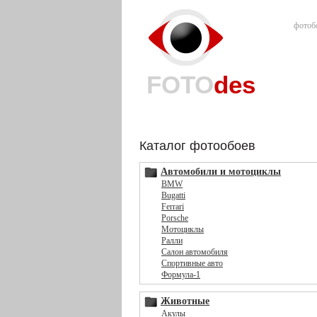
фотоб
FOTO
des
Каталог фотообоев
Автомобили и мотоциклы
BMW
Bugatti
Ferrari
Porsche
Мотоциклы
Ралли
Салон автомобиля
Спортивные авто
Формула-1
Животные
Акулы