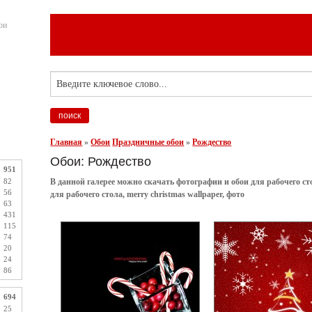
ои
Главная
»
Обои
Праздничные обои
»
Рождество
Обои: Рождество
951
82
В данной галерее можно скачать фотографии и обои для рабочего ст
56
для рабочего стола, merry christmas wallpaper, фото
63
431
115
74
20
24
86
694
25